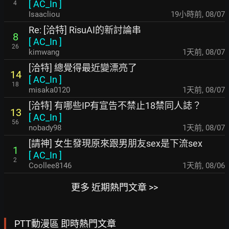
[
AC_In
]
4
Isaacliou
19小時前
,
08/07
Re: [洽特] RisuAI的新討論串
8
[
AC_In
]
26
kimwang
1天前
,
08/07
[洽特] 總覺得最近變漂亮了
14
[
AC_In
]
18
misaka0120
1天前
,
08/07
[洽特] 有哪些IP有宣告不禁止18禁同人誌？
13
[
AC_In
]
56
nobady98
1天前
,
08/07
[請神] 女生發現原來跟男朋友sex是下流sex
1
[
AC_In
]
2
Coollee8146
1天前
,
08/06
更多 近期熱門文章 >>
PTT動漫區 即時熱門文章