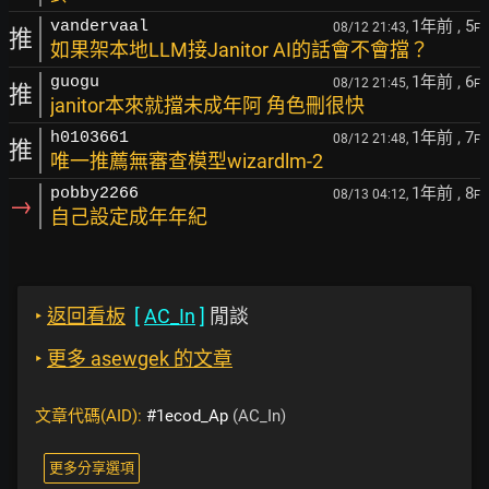
1年前
, 5
vandervaal
08/12 21:43,
F
推
如果架本地LLM接Janitor AI的話會不會擋？
1年前
, 6
guogu
08/12 21:45,
F
推
janitor本來就擋未成年阿 角色刪很快
1年前
, 7
h0103661
08/12 21:48,
F
推
唯一推薦無審查模型wizardlm-2
1年前
, 8
pobby2266
08/13 04:12,
F
→
自己設定成年年紀
‣
返回看板
[
AC_In
]
閒談
‣
更多 asewgek 的文章
文章代碼(AID):
#1ecod_Ap
(AC_In)
更多分享選項