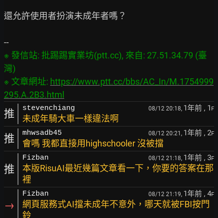
還允許使用者扮演未成年者嗎？

※ 發信站: 批踢踢實業坊(ptt.cc), 來自: 27.51.34.79 (臺
灣)

※ 文章網址: 
https://www.ptt.cc/bbs/AC_In/M.1754999
295.A.2B3.html
1年前
, 1
stevenchiang
08/12 20:18,
F
推
未成年騎大車一樣違法啊
1年前
, 2
mhwsadb45
08/12 20:21,
F
推
會嗎 我都直接用highschooler 沒被擋
1年前
, 3
Fizban
08/12 21:18,
F
推
本版RisuAI最近幾篇文章看一下，你要的答案在那
裡
1年前
, 4
Fizban
08/12 21:19,
F
→
網頁服務式AI擋未成年不意外，哪天就被FBI按門
鈴