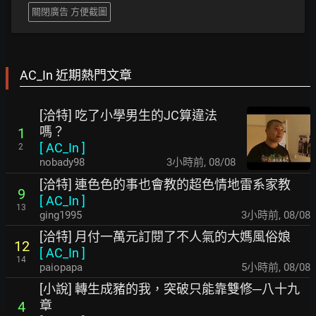
關閉廣告 方便截圖
AC_In 近期熱門文章
[洽特] 吃了小學男生的JC算違法
嗎？
1
[
AC_In
]
2
nobady98
3小時前
,
08/08
[洽特] 連色色的事也會教的超色情地雷系家教
9
[
AC_In
]
13
ging1995
3小時前
,
08/08
[洽特] 月付一萬元訂閱了不人氣的大媽風俗娘
12
[
AC_In
]
14
paiopapa
5小時前
,
08/08
[小說] 轉生成豬的我，突破只能靠雙修─八十九
章
4