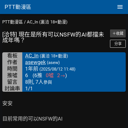
PTT
動漫區
PTT動漫區
/
AC_In (裏洽 18+動漫)
[洽特] 現在是所有可以NSFW的AI都擋未
＋收藏
成年嗎？
分享
看板
AC_In
(裏洽 18+動漫)
作者
asewgek
(asew)
時間
1年前
(2025/08/12 11:48)
推噓
6
(
6
推
0
噓
2
→
)
留言
8則, 7人
參與
討論串
1/1
安安

目前常用的可以NSFW的AI
