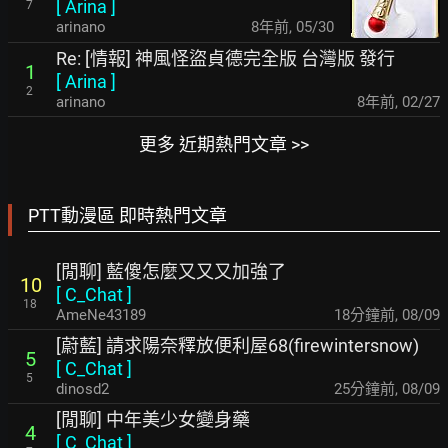
[
Arina
]
7
arinano
8年前
,
05/30
Re: [情報] 神風怪盜貞德完全版 台灣版 發行
1
[
Arina
]
2
arinano
8年前
,
02/27
更多 近期熱門文章 >>
PTT動漫區 即時熱門文章
[閒聊] 藍傻怎麼又又又加強了
10
[
C_Chat
]
18
AmeNe43189
18分鐘前
,
08/09
[蔚藍] 請求陽奈釋放便利屋68(firewintersnow)
5
[
C_Chat
]
5
dinosd2
25分鐘前
,
08/09
[閒聊] 中年美少女變身藥
4
[
C_Chat
]