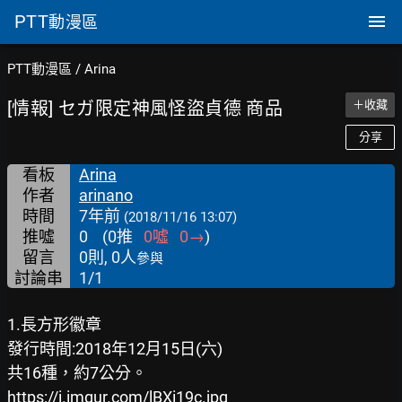
PTT
動漫區
PTT動漫區
/
Arina
[情報] セガ限定神風怪盜貞德 商品
＋收藏
分享
看板
Arina
作者
arinano
時間
7年前
(2018/11/16 13:07)
推噓
0
(
0
推
0
噓
0
→
)
留言
0則, 0人
參與
討論串
1/1
1.長方形徽章

發行時間:2018年12月15日(六)

https://i.imgur.com/lBXi19c.jpg