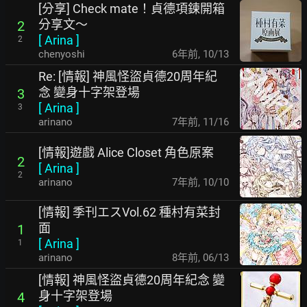
[分享] Check mate！貞德項鍊開箱
分享文～
2
[
Arina
]
2
chenyoshi
6年前
,
10/13
Re: [情報] 神風怪盜貞德20周年紀
念 變身十字架登場
3
[
Arina
]
3
arinano
7年前
,
11/16
[情報]遊戲 Alice Closet 角色原案
2
[
Arina
]
2
arinano
7年前
,
10/10
[情報] 季刊エスVol.62 種村有菜封
面
1
[
Arina
]
1
arinano
8年前
,
06/13
[情報] 神風怪盜貞德20周年紀念 變
身十字架登場
4