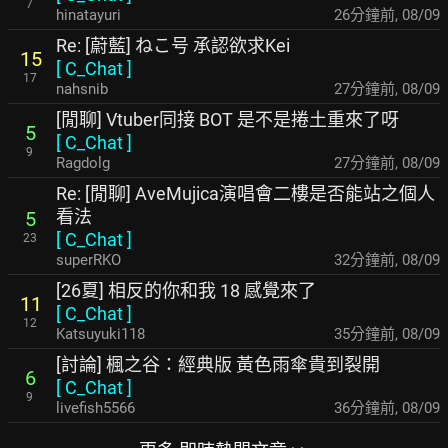
7
hinatayuri
26分鐘前
,
08/09
Re: [蔚藍] ねこ号 承認欲求Kei
15
[
C_Chat
]
17
nahsnib
27分鐘前
,
08/09
[閒聊] Vtuber同接 BOT 是不是捲土重來了呀
5
[
C_Chat
]
9
Ragdolg
27分鐘前
,
08/09
Re: [閒聊] AveMujica演唱會二樓是否能站之個人
看法
5
[
C_Chat
]
23
superRKO
32分鐘前
,
08/09
[26夏] 相反的你和我 18 感覺來了
11
[
C_Chat
]
12
Katsuyuki118
35分鐘前
,
08/09
[討論] 楓之谷：經典版 黃色雨傘貴到裂開
6
[
C_Chat
]
9
livefish5566
36分鐘前
,
08/09