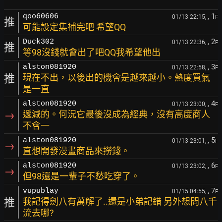
, 1
qoo60606
01/13 22:15,
F
推
可能設定集補完吧 希望QQ
, 2
Duck302
01/13 22:36,
F
推
等98沒錢就會出了吧QQ我希望他出
, 3
alston081920
01/13 22:58,
F
推
現在不出，以後出的機會是越來越小。熱度買氣
是一直
, 4
alston081920
01/13 23:00,
F
→
遞減的。何況它最後沒成為經典，沒有高度商人
不會一
, 5
alston081920
01/13 23:01,
F
→
直想開發漫畫商品來撈錢。
, 6
alston081920
01/13 23:02,
F
→
但98還是一輩子不愁吃穿了。
, 7
vupublay
01/15 04:55,
F
推
我記得劍八有萬解了..還是小弟記錯 另外想問八千
流去哪?