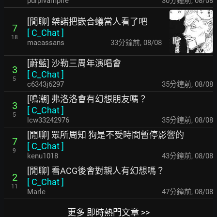
purplvampire
30分鐘前
,
08/08
[閒聊] 桀諾把嵌合蟻當人看了吧
7
[
C_Chat
]
18
macassans
33分鐘前
,
08/08
[蔚藍] 沙勒三周年演唱會
3
[
C_Chat
]
5
c6343j6297
35分鐘前
,
08/08
[鳴潮] 弗洛洛會有幻想朋友嗎？
3
[
C_Chat
]
5
lcw33242976
35分鐘前
,
08/08
[閒聊] 眾所周知 狗是不受時間暫停影響的
7
[
C_Chat
]
9
kenu1018
43分鐘前
,
08/08
[閒聊] 看ACG後會對親人有幻想嗎？
2
[
C_Chat
]
11
Marle
47分鐘前
,
08/08
更多 即時熱門文章 >>