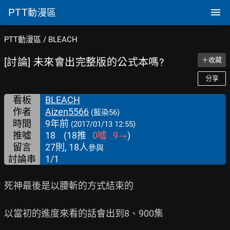
PTT
動漫區
PTT動漫區
/
BLEACH
[討論] 未來會出完整版的公式本嗎?
＋收藏
分享
看板
BLEACH
作者
Aizen5566
(藍染56)
時間
9年前
(2017/01/13 12:55)
推噓
18
(
18
推
0
噓
9
→
)
留言
27則, 18人
參與
討論串
1/1
死神最後是以腰斬的方式結束的

以當初的進度來看的話會出到8、900集
