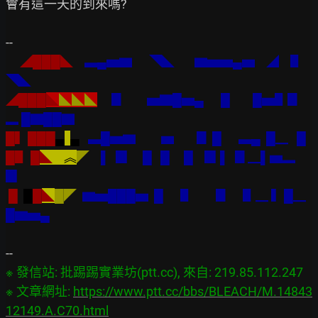
會有這一天的到來嗎?

--

    ◢███◣  
  ▃▄▅▆      ◥◣       ▆▅▅▄▅    ◢    ▋     
◥◣
◢███
◣
◣◣◣
     ▊        ▅▇█▅▄      █        █▅▋▊
▂ █▇██▇
█▍███
▄
▄
   ▃█▅▆         ▅        ▊ █      ▃▄  █▁   █
█▋ █
◣
    ︽
◤
▌  ▉     █   █     █    ▉ ▌  ▊▁▌▅▂   
▉
█  
█
█
◣
█◤
  ▆▅███▅  █      ▋        ▊     ▋▁ ▍█▁    
█▆▅▄
※ 發信站: 批踢踢實業坊(ptt.cc), 來自: 219.85.112.247

※ 文章網址: 
https://www.ptt.cc/bbs/BLEACH/M.14843
12149.A.C70.html