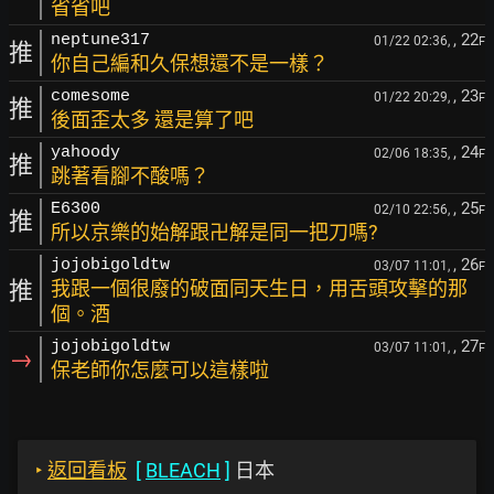
省省吧
, 22
neptune317
01/22 02:36,
F
推
你自己編和久保想還不是一樣？
, 23
comesome
01/22 20:29,
F
推
後面歪太多 還是算了吧
, 24
yahoody
02/06 18:35,
F
推
跳著看腳不酸嗎？
, 25
E6300
02/10 22:56,
F
推
所以京樂的始解跟卍解是同一把刀嗎?
, 26
jojobigoldtw
03/07 11:01,
F
推
我跟一個很廢的破面同天生日，用舌頭攻擊的那
個。酒
, 27
jojobigoldtw
03/07 11:01,
F
→
保老師你怎麼可以這樣啦
‣
返回看板
[
BLEACH
]
日本