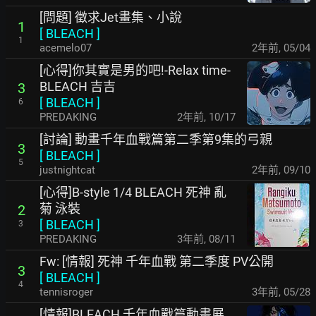
[問題] 徵求Jet畫集、小說
1
[
BLEACH
]
1
acemelo07
2年前
,
05/04
[心得]你其實是男的吧!-Relax time-
BLEACH 吉吉
3
[
BLEACH
]
6
PREDAKING
2年前
,
10/17
[討論] 動畫千年血戰篇第二季第9集的弓親
3
[
BLEACH
]
5
justnightcat
2年前
,
09/10
[心得]B-style 1/4 BLEACH 死神 亂
菊 泳裝
2
[
BLEACH
]
3
PREDAKING
3年前
,
08/11
Fw: [情報] 死神 千年血戰 第二季度 PV公開
3
[
BLEACH
]
4
tennisroger
3年前
,
05/28
[情報]BLEACH 千年血戰篇動畫展