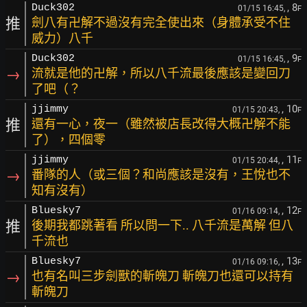
, 8
Duck302
01/15 16:45,
F
推
劍八有卍解不過沒有完全使出來（身體承受不住
威力）八千
, 9
Duck302
01/15 16:45,
F
→
流就是他的卍解，所以八千流最後應該是變回刀
了吧（？
, 10
jjimmy
01/15 20:43,
F
推
還有一心，夜一（雖然被店長改得大概卍解不能
了），四個零
, 11
jjimmy
01/15 20:44,
F
→
番隊的人（或三個？和尚應該是沒有，王悅也不
知有沒有）
, 12
Bluesky7
01/16 09:14,
F
推
後期我都跳著看 所以問一下.. 八千流是萬解 但八
千流也
, 13
Bluesky7
01/16 09:16,
F
→
也有名叫三步劍獸的斬魄刀 斬魄刀也還可以持有
斬魄刀