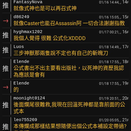
, 14
FantasyNova
01/16 14:44,
F
推
就像式神也是可以再召式神
, 15
d86249
01/16 15:05,
F
→
就像Caster也能召Assassin阿 一切合法謝謝指教
, 16
hyghmax1202
01/17 00:21,
F
推
我個人覺得 很難 公式化XDDDD
, 17
Luos
01/18 14:49,
F
推
三步神獸那兩隻說不定也有自己的斬魄刀
, 18
Elende
01/18 17:55,
F
推
公式書出不出主要看出版社，以死神的資歷我認
為應該是會有
, 19
Elende
01/18 17:55,
F
→
的
, 20
moonight0124
01/19 20:51,
F
推
後面爛尾很難救,我現在回溫死神都是靠前面的公
式本
, 21
leo755269
01/20 05:05,
F
推
本傳爛成那樣結果想隨便出個公式本補設定帶過?