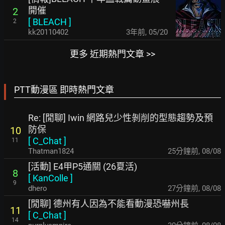
開催
2
[
BLEACH
]
2
kk20110402
3年前
,
05/20
更多 近期熱門文章 >>
PTT動漫區 即時熱門文章
Re: [閒聊] Iwin 網路兒少性剝削的型態趨勢及預
防保
10
[
C_Chat
]
11
Thatman1824
25分鐘前
,
08/08
[活動] E4甲P5通關 (26夏活)
8
[
KanColle
]
9
dhero
27分鐘前
,
08/08
[閒聊] 德州有人因為不能看動漫恐嚇州長
11
[
C_Chat
]
14