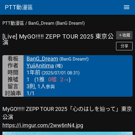
PTT
動漫區
PTT動漫區
/
BanG_Dream (BanG Dream!)
[Live] MyGO!!!!! ZEPP TOUR 2025 東京公
＋收藏
演
分享
看板
BanG_Dream
(BanG Dream!)
作者
YuiiAnitima
(唯)
時間
1年前
(2025/07/01 08:31)
推噓
1
(
1
推
0
噓
2
→
)
留言
3則, 1人
參與
討論串
1/1
MyGO!!!!! ZEPP TOUR 2025「心のはしを辿って」東京
公演
https://i.imgur.com/2ww6nN4.jpg