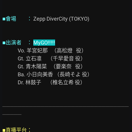
■會場　　：
 Zepp DiverCity (TOKYO)

■出演者　： 
MyGO!!!!!
             Vo. 羊宮妃那   （高松燈   役）

             Gt. 立石凛     （千早愛音 役）

             Gt. 青木陽菜   （要楽奈   役）

             Ba. 小日向美香 （長崎そよ 役）

             Dr. 林鼓子     （椎名立希 役）

─────────────────────────────────
─────
■直播平台：