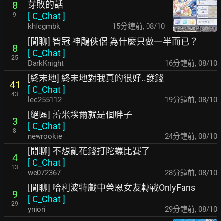
芽敗的話
8
[
C_Chat
]
9
khfcgmbk
15分鐘前
,
08/10
[閒聊] 智冠 神鵰俠侶 為什麼只做一半而已？
8
[
C_Chat
]
25
DarkKnight
16分鐘前
,
08/10
[終末地] 終末地對我真的很好..發錢
41
[
C_Chat
]
43
leo255112
19分鐘前
,
08/10
[絕區] 蕾米埃爾就是個胖子
3
[
C_Chat
]
8
newrookie
25分鐘前
,
08/10
[閒聊] 不想亂花錢打陀螺比賽了
4
[
C_Chat
]
13
we072367
29分鐘前
,
08/10
[閒聊] 哈利波特戲中榮恩女友轉戰OnlyFans
9
[
C_Chat
]
29
yniori
30分鐘前
,
08/10