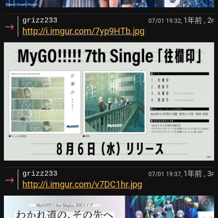
1年前
, 2
grizz233
07/01 19:32,
F
→
http://i.imgur.com/7yp9HTb.jpg
1年前
, 3
grizz233
07/01 19:37,
F
→
http://i.imgur.com/v7DC1hr.jpg