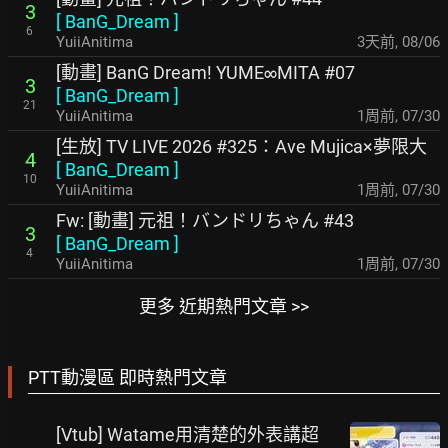
3
[
BanG_Dream
]
6
YuiiAnitima
3天前
,
08/06
[動畫] BanG Dream! YUME∞MITA #07
3
[
BanG_Dream
]
21
YuiiAnitima
1周前
,
07/30
[生放] TV LIVE 2026 #325：Ave Mujica×夢限大
4
[
BanG_Dream
]
10
YuiiAnitima
1周前
,
07/30
Fw: [動畫] 元祖！バンドリちゃん #43
3
[
BanG_Dream
]
4
YuiiAnitima
1周前
,
07/30
更多 近期熱門文章 >>
PTT動漫區 即時熱門文章
[Vtub] Watame用清楚的外表講超