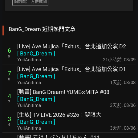
關閉廣告 方便截圖
BanG_Dream 近期熱門文章
[Live] Ave Mujica「Exitus」台北追加公演 D2
6
[
BanG_Dream
]
9
YuiiAnitima
21小時前
,
08/09
[Live] Ave Mujica「Exitus」台北追加公演 D1
7
[
BanG_Dream
]
8
YuiiAnitima
1天前
,
08/08
[動畫] BanG Dream! YUME∞MITA #08
4
[
BanG_Dream
]
7
YuiiAnitima
3天前
,
08/06
[生放] TV LIVE 2026 #326：夢限大
3
[
BanG_Dream
]
4
YuiiAnitima
3天前
,
08/06
[動畫] 元祖！バンドリちゃん #44