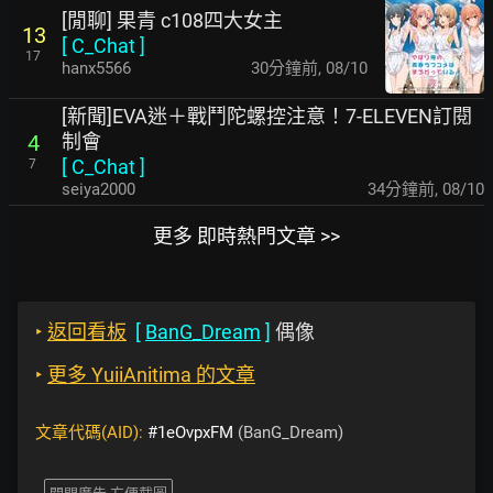
[閒聊] 果青 c108四大女主
13
[
C_Chat
]
17
hanx5566
30分鐘前
,
08/10
[新聞]EVA迷＋戰鬥陀螺控注意！7-ELEVEN訂閱
制會
4
[
C_Chat
]
7
seiya2000
34分鐘前
,
08/10
更多 即時熱門文章 >>
‣
返回看板
[
BanG_Dream
]
偶像
‣
更多 YuiiAnitima 的文章
文章代碼(AID):
#1eOvpxFM
(BanG_Dream)