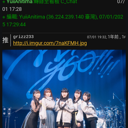
※ 
YuiiAnitima
:轉錄至看板 C_Chat
                                   07/
※ 編輯: YuiiAnitima (36.224.239.140 臺灣), 07/01/202
1年前
, 1
grizz233
07/01 19:32,
F
推
http://i.imgur.com/7naKFMH.jpg