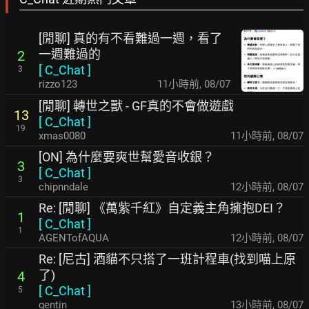
[閒聊] 真的有不看難過一週，看了
一週難過的
2
[
C_Chat
]
3
rizzo123
11小時前
,
08/07
[閒聊] 轉世之獸 - GF真的不會做遊戲
13
[
C_Chat
]
19
xmas0080
11小時前
,
08/07
[ON] 為什麼要爽世幫愛音收銀？
3
[
C_Chat
]
3
chipnndale
12小時前
,
08/07
Re: [閒聊] 《萬紫千紅》自定義主角擁抱DEI？
1
[
C_Chat
]
1
AGENTofAQUA
12小時前
,
08/07
Re: [尼古] 酒貓不只搭了一班計程車(找到喵上原
了)
4
[
C_Chat
]
5
gentin
13小時前
,
08/07