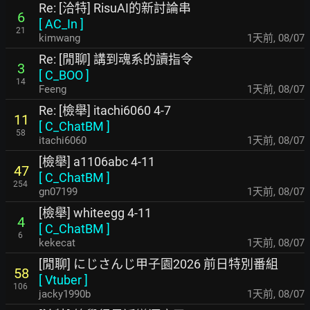
Re: [洽特] RisuAI的新討論串
6
[
AC_In
]
21
kimwang
1天前
,
08/07
Re: [閒聊] 講到魂系的讀指令
3
[
C_BOO
]
14
Feeng
1天前
,
08/07
Re: [檢舉] itachi6060 4-7
11
[
C_ChatBM
]
58
itachi6060
1天前
,
08/07
[檢舉] a1106abc 4-11
47
[
C_ChatBM
]
254
gn07199
1天前
,
08/07
[檢舉] whiteegg 4-11
4
[
C_ChatBM
]
6
kekecat
1天前
,
08/07
[閒聊] にじさんじ甲子園2026 前日特別番組
58
[
Vtuber
]
106
jacky1990b
1天前
,
08/07