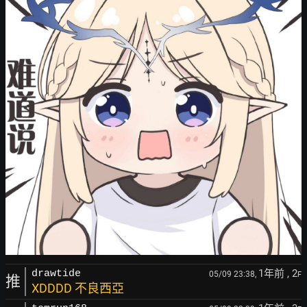
1年前
, 2
drawtide
05/09 23:38,
F
推
XDDDD 不良西亞