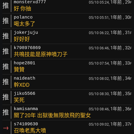
1年前
, 29
monsterxd777
05/10 05:24,
F
推
好 你抽
1年前
, 30
polanco
05/10 05:51,
F
推
喝太多了
1年前
, 31
jokerjuju
05/10 06:22,
F
推
好好好
1年前
, 32
k798976869
05/10 06:46,
F
推
共鳴技能是原神噴刀子
1年前
, 33
hope2801
05/10 07:54,
F
推
贊贊
1年前
, 34
naideath
05/10 08:02,
F
推
幹XDD
1年前
, 35
jiko5566
05/10 08:30,
F
推
笑死
1年前
, 36
kamisanma
05/10 08:46,
F
推
關了20年 出獄後無限放飛的聖女
1年前
, 37
s74109630
05/10 09:02,
F
→
召喚老馬大噴