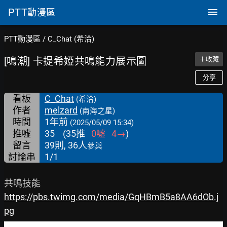
PTT
動漫區
PTT動漫區
/
C_Chat (希洽)
[鳴潮] 卡提希婭共鳴能力展示圖
＋收藏
分享
看板
C_Chat
(希洽)
作者
melzard
(南海之星)
時間
1年前
(2025/05/09 15:34)
推噓
35
(
35
推
0
噓
4
→
)
留言
39則, 36人
參與
討論串
1/1
https://pbs.twimg.com/media/GqHBmB5a8AA6dOb.j
pg