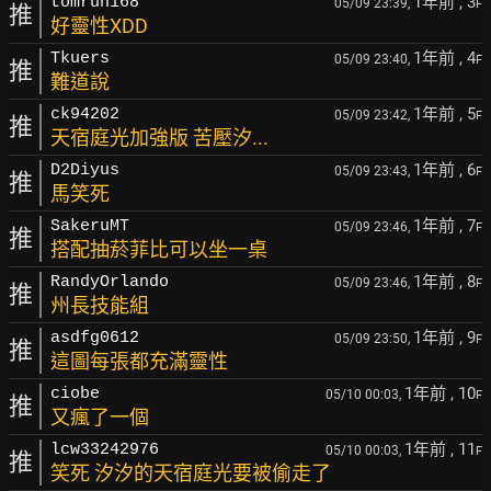
1年前
, 3
tomrun168
05/09 23:39,
F
推
好靈性XDD
1年前
, 4
Tkuers
05/09 23:40,
F
推
難道說
1年前
, 5
ck94202
05/09 23:42,
F
推
天宿庭光加強版 苦壓汐...
1年前
, 6
D2Diyus
05/09 23:43,
F
推
馬笑死
1年前
, 7
SakeruMT
05/09 23:46,
F
推
搭配抽菸菲比可以坐一桌
1年前
, 8
RandyOrlando
05/09 23:46,
F
推
州長技能組
1年前
, 9
asdfg0612
05/09 23:50,
F
推
這圖每張都充滿靈性
1年前
, 10
ciobe
05/10 00:03,
F
推
又瘋了一個
1年前
, 11
lcw33242976
05/10 00:03,
F
推
笑死 汐汐的天宿庭光要被偷走了