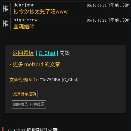
1年前
, 38
dearjohn
05/10 09:59,
F
推
抄今汐抄太兇了吧www
1年前
, 39
nightcrow
05/10 16:23,
F
推
靈魂繪師
‣
返回看板
[
C_Chat
]
閒談
‣
更多 melzard 的文章
文章代碼(AID):
#1e7Y1iBV
(C_Chat)
更多分享選項
關閉廣告 方便截圖
C_Chat 近期熱門文章