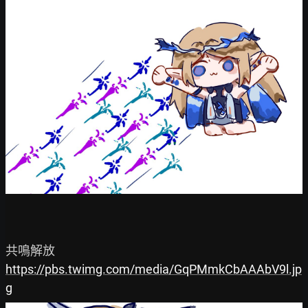
https://pbs.twimg.com/media/GqPMmkCbAAAbV9l.jp
g