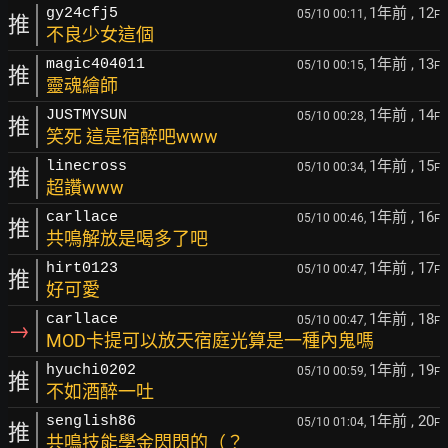
1年前
, 12
gy24cfj5
05/10 00:11,
F
推
不良少女這個
1年前
, 13
magic404011
05/10 00:15,
F
推
靈魂繪師
1年前
, 14
JUSTMYSUN
05/10 00:28,
F
推
笑死 這是宿醉吧www
1年前
, 15
linecross
05/10 00:34,
F
推
超讚www
1年前
, 16
carllace
05/10 00:46,
F
推
共鳴解放是喝多了吧
1年前
, 17
hirt0123
05/10 00:47,
F
推
好可愛
1年前
, 18
carllace
05/10 00:47,
F
→
MOD卡提可以放天宿庭光算是一種內鬼嗎
1年前
, 19
hyuchi0202
05/10 00:59,
F
推
不如酒醉一吐
1年前
, 20
senglish86
05/10 01:04,
F
推
共鳴技能學金閃閃的（？