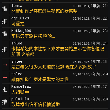
1年前
, 21
lenta
05/10 01:14,
F
推
閒置動作是甚麼醉生夢死的狀態嗎
1年前
, 22
qqclu123
05/10 01:21,
F
推
可愛捏
1年前
, 23
HotDog699
05/10 01:58,
F
推
牢馬怎麼變這樣 啊哈…
1年前
, 24
shlee
05/10 02:05,
F
推
卡提希婭的本性接下來才要開始展示在你各位眼
前啊 之前都
1年前
, 25
shlee
05/10 02:05,
F
→
是古老又很少人知道的紀錄 現在人家解放了
1年前
, 26
shlee
05/10 02:06,
F
→
讓你知道什麼才是聖女的本性
1年前
, 27
RanceTsai
05/10 03:29,
F
推
大諧咖==
1年前
, 28
pulululu
05/10 04:53,
F
推
敢這樣出信不信我抽滿鏈