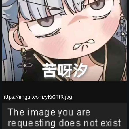
https://imgur.com/yKiGTfR.jpg