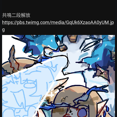
https://pbs.twimg.com/media/GqUk6XzaoAA0yUM.jp
g