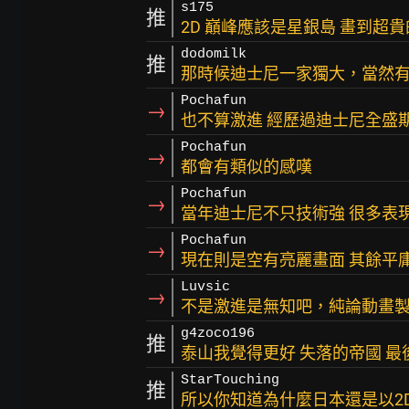
s175
推
2D 巔峰應該是星銀島 畫到超
dodomilk
推
那時候迪士尼一家獨大，當然
Pochafun
→
也不算激進 經歷過迪士尼全盛期
Pochafun
→
都會有類似的感嘆
Pochafun
→
當年迪士尼不只技術強 很多表
Pochafun
→
現在則是空有亮麗畫面 其餘平
Luvsic
→
不是激進是無知吧，純論動畫
g4zoco196
推
泰山我覺得更好 失落的帝國 最
StarTouching
推
所以你知道為什麼日本還是以2