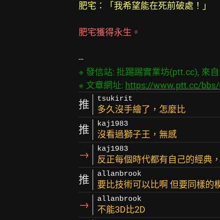
肥宅：「我希望能在死前破處！」
肥宅獲得永生。
※ 發信站: 批踢踢實業坊(ptt.cc), 來自: 6
※ 文章網址: 
https://www.ptt.cc/bb
tsukirit
推
多久沒手繪了，怎麼比
kaj1983
推
沒看過獅子王，無感
kaj1983
→
反正每個時代都有自己的經典
allanbrook
推
要比技術可以比啊 但要同樣的
allanbrook
→
不能3D比2D