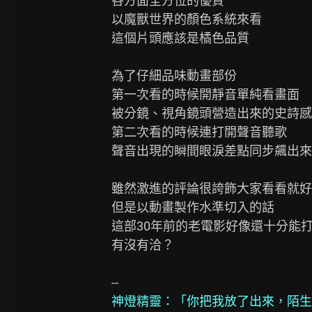
各方面全方位的優質

以魔獸世界的顏色系統來看

這個片頭應該是橘色品質

為了仔細品味動畫部份

第一次看的時候開靜音單純看畫面

被分鏡、視角鏡頭營造出來的史詩感
第二次看的時候連打開聲音聽歌

聲音出現的瞬間眼淚差點同步飆出來

雖然激進的評論很誇飾大家看看就好

但是以動畫製作水準切入的話

這部30年前的老電影好像還十分能打
有沒有洽？

神燈精靈：「你把我放了出來，陌生