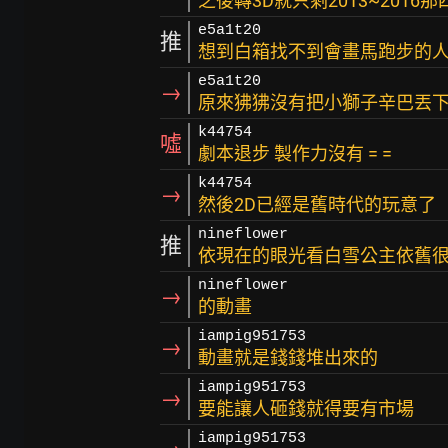
之後轉3D就只剩2013~2016
e5a1t20
推
想到白箱找不到會畫馬跑步的
e5a1t20
→
原來狒狒沒有把小獅子辛巴丟
k44754
噓
劇本退步 製作力沒有 = =
k44754
→
然後2D已經是舊時代的玩意了
nineflower
推
依現在的眼光看白雪公主依舊
nineflower
→
的動畫
iampig951753
→
動畫就是錢錢堆出來的
iampig951753
→
要能讓人砸錢就得要有市場
iampig951753