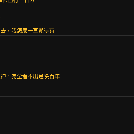
那四部值得一看ㄌ
人
下去，我怎麼一直覺得有
很神，完全看不出是快百年