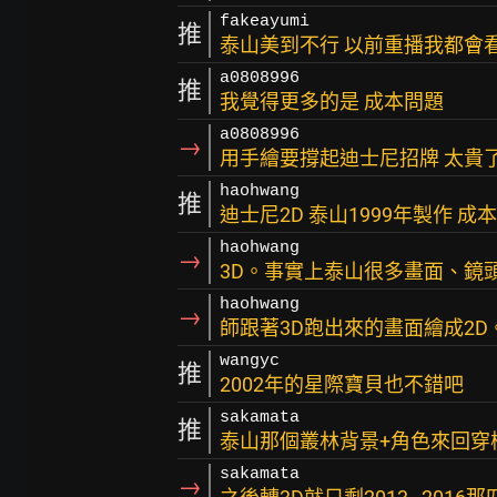
fakeayumi
推
泰山美到不行 以前重播我都會
a0808996
推
我覺得更多的是 成本問題
a0808996
→
用手繪要撐起迪士尼招牌 太貴
haohwang
推
迪士尼2D 泰山1999年製作 成
haohwang
→
3D。事實上泰山很多畫面、鏡頭
haohwang
→
師跟著3D跑出來的畫面繪成2D
wangyc
推
2002年的星際寶貝也不錯吧
sakamata
推
泰山那個叢林背景+角色來回穿梭
sakamata
→