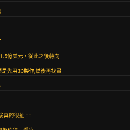
看
了
本1.5億美元，從此之後轉向
是先用3D製作,然後再找畫
。
真的很扯 ==