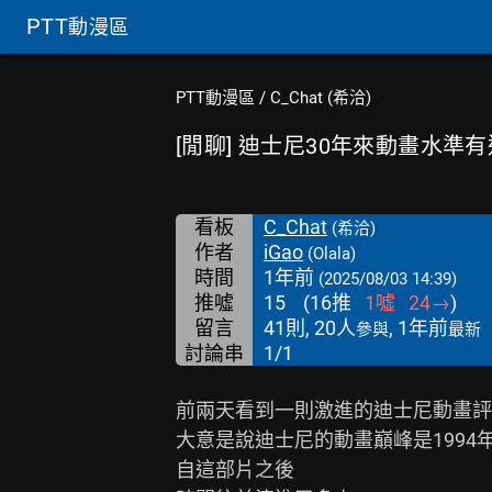
PTT
動漫區
PTT動漫區
/
C_Chat (希洽)
[閒聊] 迪士尼30年來動畫水準
看板
C_Chat
(希洽)
作者
iGao
(Olala)
時間
1年前
(2025/08/03 14:39)
推噓
15
(
16
推
1
噓
24
→
)
留言
41則, 20人
, 1年前
參與
最新
討論串
1/1
前兩天看到一則激進的迪士尼動畫評
大意是說迪士尼的動畫巔峰是1994年
自這部片之後
