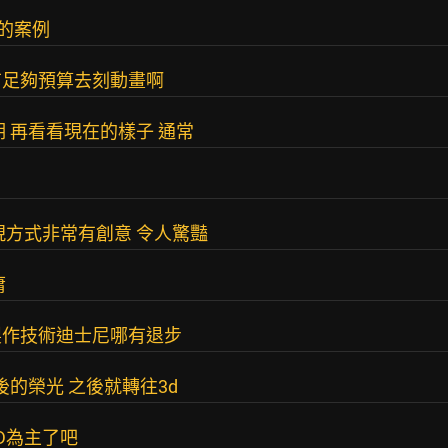
貴的案例
有足夠預算去刻動畫啊
 再看看現在的樣子 通常
現方式非常有創意 令人驚豔
庸
製作技術迪士尼哪有退步
後的榮光 之後就轉往3d
D為主了吧