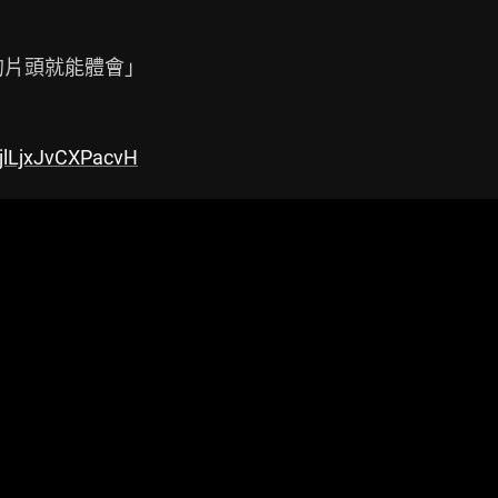
的片頭就能體會」

bjlLjxJvCXPacvH