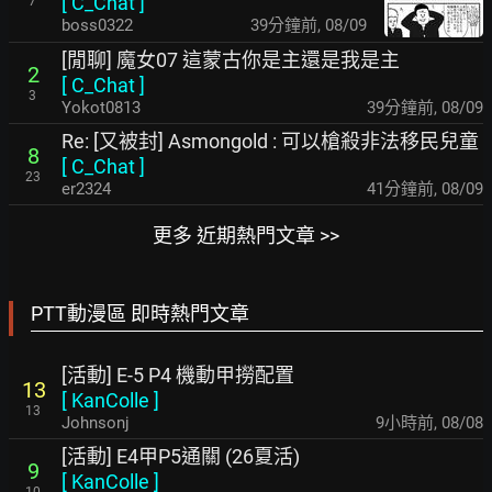
[
C_Chat
]
7
boss0322
39分鐘前
,
08/09
[閒聊] 魔女07 這蒙古你是主還是我是主
2
[
C_Chat
]
3
Yokot0813
39分鐘前
,
08/09
Re: [又被封] Asmongold : 可以槍殺非法移民兒童
8
[
C_Chat
]
23
er2324
41分鐘前
,
08/09
更多 近期熱門文章 >>
PTT動漫區 即時熱門文章
[活動] E-5 P4 機動甲撈配置
13
[
KanColle
]
13
Johnsonj
9小時前
,
08/08
[活動] E4甲P5通關 (26夏活)
9
[
KanColle
]