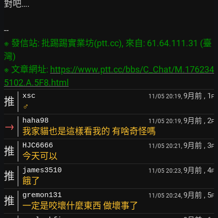
對吧….

※ 發信站: 批踢踢實業坊(ptt.cc), 來自: 61.64.111.31 (臺
灣)

※ 文章網址: 
https://www.ptt.cc/bbs/C_Chat/M.176234
5102.A.5F8.html
9月前
, 1
xsc
11/05 20:19,
F
推
♂
9月前
, 2
haha98
11/05 20:19,
F
→
我家貓也是這樣看我的 有啥奇怪嗎
9月前
, 3
HJC6666
11/05 20:21,
F
推
今天可以
9月前
, 4
james3510
11/05 20:23,
F
推
餓了
9月前
, 5
gremon131
11/05 20:24,
F
推
一定是咬壞什麼東西 做壞事了