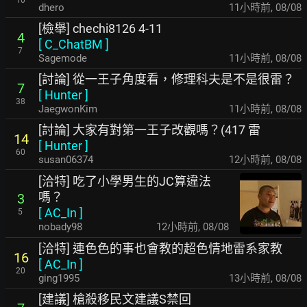
10
dhero
11小時前
,
08/08
[檢舉] chechi8126 4-11
4
[
C_ChatBM
]
7
Sagemode
11小時前
,
08/08
[討論] 從一王子角度看，修理科夫是不是很雷？
7
[
Hunter
]
38
JaegwonKim
11小時前
,
08/08
[討論] 大家有對第一王子改觀嗎？(417 雷
14
[
Hunter
]
60
susan06374
12小時前
,
08/08
[洽特] 吃了小學男生的JC算違法
嗎？
3
[
AC_In
]
5
nobady98
12小時前
,
08/08
[洽特] 連色色的事也會教的超色情地雷系家教
16
[
AC_In
]
20
ging1995
13小時前
,
08/08
[建議] 槍殺移民文建議S禁回