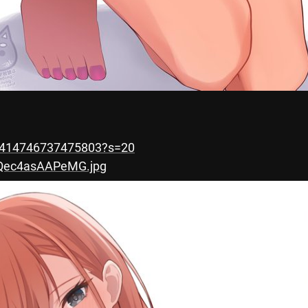
53414746737475803?s=20
8Qec4asAAPeMG.jpg