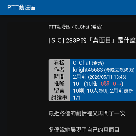
PTT
動漫區
PTT動漫區
/
C_Chat (希洽)
[ＳＣ] 283P的「真面目」是什
看板
C_Chat
(希洽)
作者
knight45683
(今晚去吃烤肉)
時間
2月前
(2026/05/11 13:46)
推噓
10
(
10
推
0
噓
0
→
)
留言
10則, 10人
, 2月前
參與
最新
討論串
1/1
最近冬優的劇情裡又再問了一次

冬優說她展現了自己的真面目
