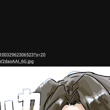
3810032962306523?s=20
ZV2daoAAI_6G.jpg