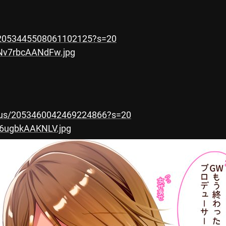
s/2053445508061102125?s=20
9Nv7rbcAANdFw.jpg
tus/2053460042469224866?s=20
-6ugbkAAKNLV.jpg