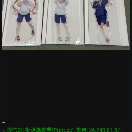
※ 發信站: 批踢踢實業坊(ptt.cc), 來自: 36.240.81.5 (日