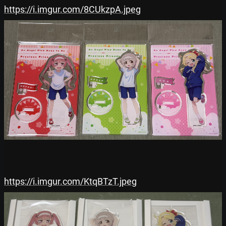
https://i.imgur.com/8CUkzpA.jpeg
https://i.imgur.com/KtqBTzT.jpeg