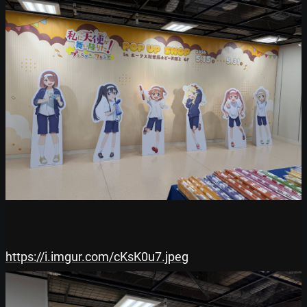
https://i.imgur.com/cKsK0u7.jpeg