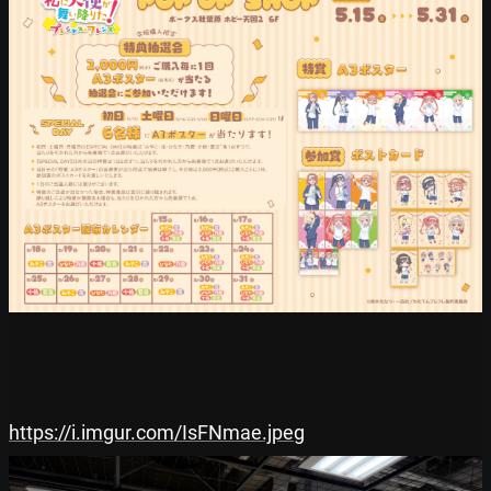
https://i.imgur.com/IsFNmae.jpeg