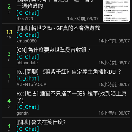
一週難過的
2
[
C_Chat
]
3
rizzo123
14小時前
,
08/07
[閒聊] 轉世之獸 - GF真的不會做遊戲
13
[
C_Chat
]
19
xmas0080
14小時前
,
08/07
[ON] 為什麼要爽世幫愛音收銀？
3
[
C_Chat
]
3
chipnndale
15小時前
,
08/07
Re: [閒聊] 《萬紫千紅》自定義主角擁抱DEI？
1
[
C_Chat
]
1
AGENTofAQUA
15小時前
,
08/07
Re: [尼古] 酒貓不只搭了一班計程車(找到喵上原
了)
4
[
C_Chat
]
5
gentin
16小時前
,
08/07
[閒聊] 魯夫在笑什麼?
4
[
C_Chat
]
7