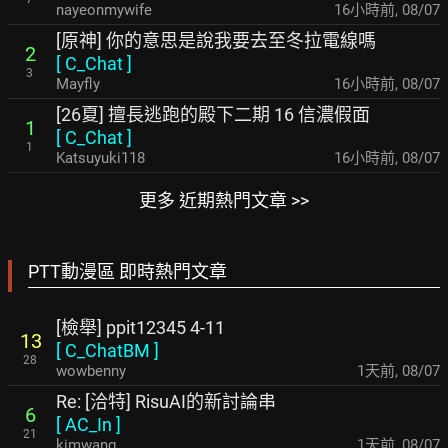
nayeonmywife
16小時前
,
08/07
[原神] 你的意思是說我要去至冬拉電線嗎
2
[
C_Chat
]
3
Mayfly
16小時前
,
08/07
[26夏] 擅長逃跑的殿下二期 16 信濃假面
1
[
C_Chat
]
1
Katsuyuki118
16小時前
,
08/07
更多 近期熱門文章 >>
PTT動漫區 即時熱門文章
[檢舉] ppit12345 4-11
13
[
C_ChatBM
]
28
wowbenny
1天前
,
08/07
Re: [洽特] RisuAI的新討論串
6
[
AC_In
]
21
kimwang
1天前
,
08/07