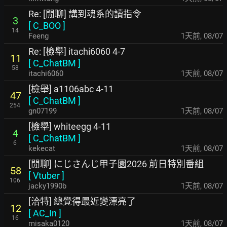
Re: [閒聊] 講到魂系的讀指令
3
[
C_BOO
]
14
Feeng
1天前
,
08/07
Re: [檢舉] itachi6060 4-7
11
[
C_ChatBM
]
58
itachi6060
1天前
,
08/07
[檢舉] a1106abc 4-11
47
[
C_ChatBM
]
254
gn07199
1天前
,
08/07
[檢舉] whiteegg 4-11
4
[
C_ChatBM
]
6
kekecat
1天前
,
08/07
[閒聊] にじさんじ甲子園2026 前日特別番組
58
[
Vtuber
]
106
jacky1990b
1天前
,
08/07
[洽特] 總覺得最近變漂亮了
12
[
AC_In
]
16
misaka0120
1天前
,
08/07