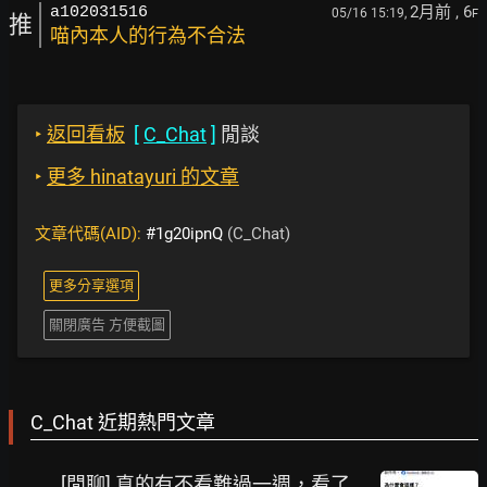
2月前
, 6
a102031516
05/16 15:19,
F
推
喵內本人的行為不合法
‣
返回看板
[
C_Chat
]
閒談
‣
更多 hinatayuri 的文章
文章代碼(AID):
#1g20ipnQ
(C_Chat)
更多分享選項
關閉廣告 方便截圖
C_Chat 近期熱門文章
[閒聊] 真的有不看難過一週，看了