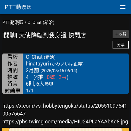
PTT
動漫區
PTT動漫區
/
C_Chat (希洽)
[閒聊] 天使降臨到我身邊 快閃店
＋收藏
分享
看板
C_Chat
(希洽)
作者
hinatayuri
(かわいいは正義)
時間
2月前
(2026/05/16 06:14)
推噓
4
(
4
推
0
噓
2
→
)
留言
6則, 6人
參與
討論串
1/1
https://x.com/vs_hobbytengoku/status/20551097541
00576647
https://pbs.twimg.com/media/HIU24PLaYAAbKe8.jpg