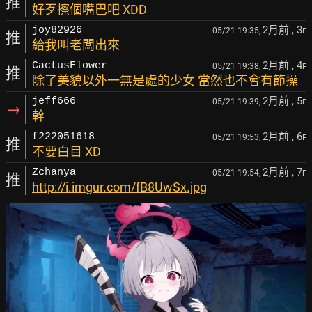
推
好歹擦個嘴巴吧 XDD
2月前
, 3
joy82926
05/21 19:35,
F
推
給我叫老闆出來
2月前
, 4
CactusFlower
05/21 19:38,
F
推
除了美貌以外一無是處的少女 當然也不會有節操
2月前
, 5
jeff666
05/21 19:39,
F
→
幹
2月前
, 6
f222051618
05/21 19:53,
F
推
不要白目 XD
2月前
, 7
Zchanya
05/21 19:54,
F
推
http://i.imgur.com/fB8UwSx.jpg