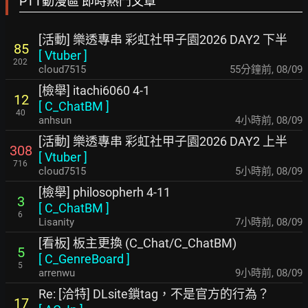
PTT動漫區 即時熱門文章
[活動] 樂透專串 彩虹社甲子園2026 DAY2 下半
85
[
Vtuber
]
202
cloud7515
55分鐘前
,
08/09
[檢舉] itachi6060 4-1
12
[
C_ChatBM
]
40
anhsun
4小時前
,
08/09
[活動] 樂透專串 彩虹社甲子園2026 DAY2 上半
308
[
Vtuber
]
716
cloud7515
5小時前
,
08/09
[檢舉] philosopherh 4-11
3
[
C_ChatBM
]
6
Lisanity
7小時前
,
08/09
[看板] 板主更換 (C_Chat/C_ChatBM)
5
[
C_GenreBoard
]
5
arrenwu
9小時前
,
08/09
Re: [洽特] DLsite鎖tag，不是官方的行為？
17