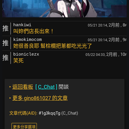
2月前
, 8
hankiwi
05/21 20:14,
F
推
叫妳們店長出來！
2月前
, 9
kimokimocom
05/21 20:14,
F
推
她很善良耶 幫棕櫚把蔥都吃光光了
2月前
, 10
bioniclezx
05/22 04:33,
F
推
笑死
‣
返回看板
[
C_Chat
]
閒談
‣
更多 gino861027 的文章
文章代碼(AID):
#1g3kqqTg
(C_Chat)
更多分享選項