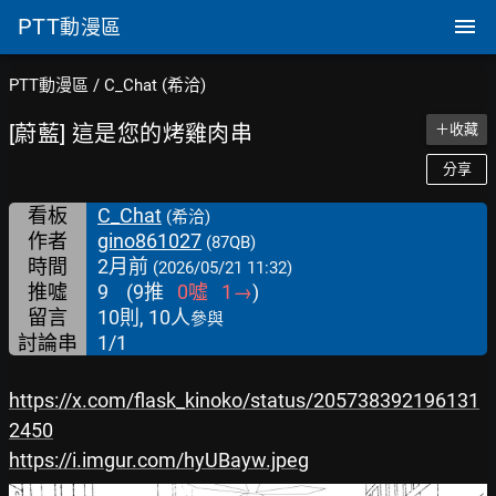
PTT
動漫區
PTT動漫區
/
C_Chat (希洽)
[蔚藍] 這是您的烤雞肉串
＋收藏
分享
看板
C_Chat
(希洽)
作者
gino861027
(87QB)
時間
2月前
(2026/05/21 11:32)
推噓
9
(
9
推
0
噓
1
→
)
留言
10則, 10人
參與
討論串
1/1
https://x.com/flask_kinoko/status/205738392196131
2450
https://i.imgur.com/hyUBayw.jpeg