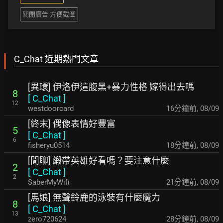
關閉廣告 方便截圖
C_Chat 近期熱門文章
[異環] 伊洛伊這腹黑+暴力性格 嫁得出去嗎
8
[
C_Chat
]
12
westdoorcard
16分鐘前
,
08/09
[終末] 偶像表情好豐富
5
[
C_Chat
]
6
fisheryu0514
18分鐘前
,
08/09
[閒聊] 緞帶英雄好看嗎？要注意什麼
2
[
C_Chat
]
2
SaberMyWifi
21分鐘前
,
08/09
[馬娘] 無聲鈴鹿的泳裝有什麼魔力
8
[
C_Chat
]
13
zero720624
28分鐘前
,
08/09