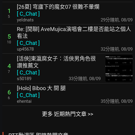
[26夏] 穹廬下的魔女07 很難不暈爛
1
[
C_Chat
]
5
yeldnats
29分鐘前
,
08/09
Re: [閒聊] AveMujica演唱會二樓是否能站之個人
看法
5
[
C_Chat
]
10
up45678
32分鐘前
,
08/09
[活俠]東瀛腐女子：活俠男角色很
讚推薦文
4
[
C_Chat
]
7
s50189
33分鐘前
,
08/09
[Holo] Biboo 大 開 腿
6
[
C_Chat
]
6
ehentai
35分鐘前
,
08/09
更多 近期熱門文章 >>