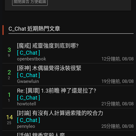
關閉廣告 方便截圖
C_Chat 近期熱門文章
[魔戒] 戒靈強度到底到哪?
3
[
C_Chat
]
9
openbestbook
12分鐘前
,
08/08
[原神] 木偶貓覺得泳裝很緊
2
[
C_Chat
]
2
Gwaewluin
19分鐘前
,
08/08
Re: [異環] 1.3前瞻 神了還是拉了?
1
[
C_Chat
]
1
howtotell
21分鐘前
,
08/08
[討論] 有沒有人計算過索隆的咬合力
14
[
C_Chat
]
25
pennyleo
25分鐘前
,
08/08
[活俠] 錦香宮殺人魔