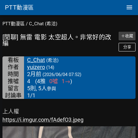
PTT
動漫區
PTT動漫區
/
C_Chat (希洽)
[閒聊] 無雷 電影 太空超人。非常好的改
＋收藏
編
分享
看板
C_Chat
(希洽)
作者
yuizero
(14)
時間
2月前
(2026/06/04 07:52)
推噓
4
(
4
推
0
噓
1
→
)
留言
5則, 5人
參與
討論串
1/1
https://i.imgur.com/fAdefO3.jpeg