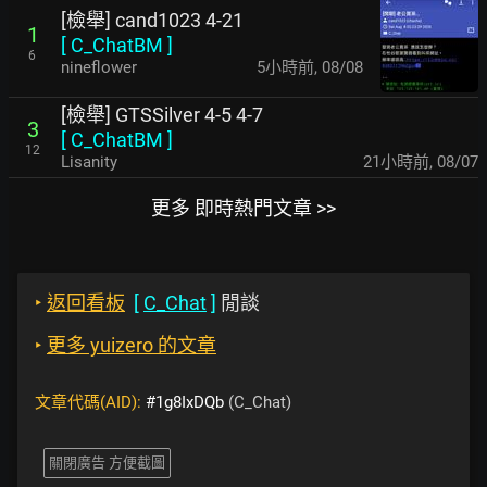
[檢舉] cand1023 4-21
1
[
C_ChatBM
]
6
nineflower
5小時前
,
08/08
[檢舉] GTSSilver 4-5 4-7
3
[
C_ChatBM
]
12
Lisanity
21小時前
,
08/07
更多 即時熱門文章 >>
‣
返回看板
[
C_Chat
]
閒談
‣
更多 yuizero 的文章
文章代碼(AID):
#1g8IxDQb
(C_Chat)
關閉廣告 方便截圖