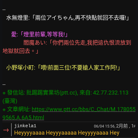
   水無燈里:「兩位アイちゃん,再不快點就回不去囉!」
       愛:「燈里前輩,等等我!」
     閻魔あい:「你們兩位先走,我把這仇恨流放到
地獄就回去。」
   小野塚小町:「喂!前面三位!不要搶人家工作阿!」
※ 發信站: 批踢踢實業坊(ptt.cc), 來自: 42.77.232.113 
(臺灣)

※ 文章網址: 
https://www.ptt.cc/bbs/C_Chat/M.178055
9565.A.6A5.html
2月前
, 1
jinkela1
06/04 15:56,
F
→
Heyyyyaaaa Heyyyaaaaa Heyyyyaaaa Hey