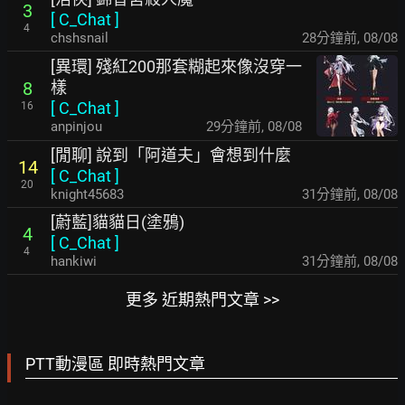
3
[
C_Chat
]
4
chshsnail
28分鐘前
,
08/08
[異環] 殘紅200那套糊起來像沒穿一
樣
8
[
C_Chat
]
16
anpinjou
30分鐘前
,
08/08
[閒聊] 說到「阿道夫」會想到什麼
14
[
C_Chat
]
20
knight45683
31分鐘前
,
08/08
[蔚藍]貓貓日(塗鴉)
4
[
C_Chat
]
4
hankiwi
32分鐘前
,
08/08
更多 近期熱門文章 >>
PTT動漫區 即時熱門文章