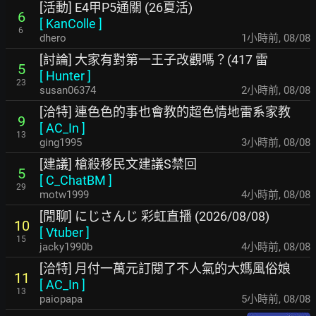
[活動] E4甲P5通關 (26夏活)
6
[
KanColle
]
6
dhero
1小時前
,
08/08
[討論] 大家有對第一王子改觀嗎？(417 雷
5
[
Hunter
]
23
susan06374
2小時前
,
08/08
[洽特] 連色色的事也會教的超色情地雷系家教
9
[
AC_In
]
13
ging1995
3小時前
,
08/08
[建議] 槍殺移民文建議S禁回
5
[
C_ChatBM
]
29
motw1999
4小時前
,
08/08
[閒聊] にじさんじ 彩虹直播 (2026/08/08)
10
[
Vtuber
]
15
jacky1990b
4小時前
,
08/08
[洽特] 月付一萬元訂閱了不人氣的大媽風俗娘
11
[
AC_In
]
13
paiopapa
5小時前
,
08/08