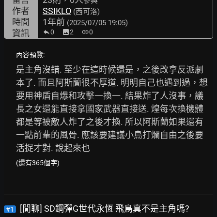
參與
作者
SSIKLO
(西可洛)
時間
1年前
(2025/07/05 19:05)
資訊
0
image
2
link
0
內容預覽:
是主角沒錯. 至少在這時候還是，之後改拿反派劇
本了. 而且阿斯蘭很不厚道. 明明自己也遇到過，想
要用神盾自爆和攻擊一換一. 結果炸了人沒事，議
長之女還能直接拿國家武器直接送. 煌每次換機體
都是等被敵人炸了之後才換. 所以阿斯蘭如果還有
一點前輩的風骨. 應該要建議小鳥打爛自由之後要
活捉才對. 說起來也
(還有365個字)
[閒聊] SD鋼彈G世代永恆 飛鳥真不是主角嗎?
#1