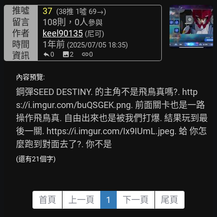
推噓
37
(38推
1噓 69→
)
留言
108則，0人
參與
作者
keel90135
(尼可)
時間
1年前
(2025/07/05 18:35)
資訊
0
image
2
link
0
內容預覽:
鋼彈SEED DESTINY. 的主角不是飛鳥真嗎?. 
http
s://i.imgur.com/buQSGEK.png.
 前面關卡也是一路
操作飛鳥真. 自由出來也是被我們打爆. 結果玩到最
後一關. 
https://i.imgur.com/Ix9IUmL.jpeg.
 蛤 你怎
麼跑到對面去了?. 你不是
(還有21個字)
首頁
上一頁
1
下一頁
尾頁