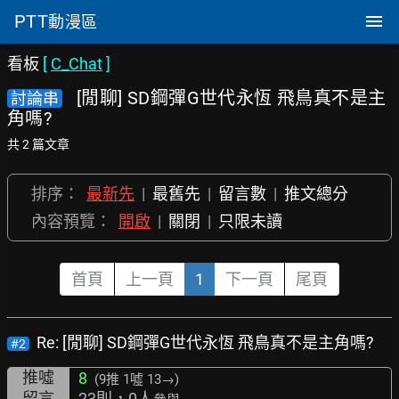
PTT
動漫區
看板
[
C_Chat
]
[閒聊] SD鋼彈G世代永恆 飛鳥真不是主
討論串
角嗎?
共 2 篇文章
排序：
最新先
|
最舊先
|
留言數
|
推文總分
內容預覽：
開啟
|
關閉
|
只限未讀
首頁
上一頁
1
下一頁
尾頁
Re: [閒聊] SD鋼彈G世代永恆 飛鳥真不是主角嗎?
#2
推噓
8
(9推
1噓 13→
)
留言
23則，0人