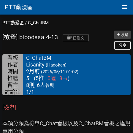
PTT
動漫區
PTT動漫區
/
C_ChatBM
＋收藏
[檢舉] bloodsea 4-13
已刪文
分享
看板
C_ChatBM
作者
Lisanity
(Hadoken)
時間
2月前
(2026/05/11 01:02)
推噓
5
(
5
推
0
噓
3
→
)
留言
8則, 6人
參與
討論串
1/1
[檢舉]
本項分類為檢舉C_Chat看板以及C_ChatBM看板之違規
專用分類
