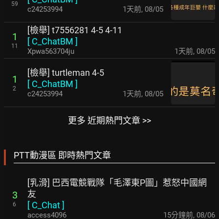
59
c24253994
1天前
,
08/05
[檢舉] t7556281 4-5 4-11
1
[
C_ChatBM
]
11
Xpwa563704ju
1天前
,
08/05
[檢舉] turtleman 4-5
1
[
C_ChatBM
]
2
c24253994
1天前
,
08/05
更多 近期熱門文章 >>
PTT動漫區 即時熱門文章
[乳滑] 巴西電競戰隊「毛澤東P圖」惹怒中國網
友
3
[
C_Chat
]
6
access4096
15分鐘前
,
08/06