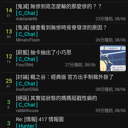
[鬼滅] 無慘到底怎麼輸的那麼慘的？？
14
[
C_Chat
]
31
Adelaide66
23分鐘前
,
08/06
[鬼滅] 緣壹看到無慘時背脊發涼的原因？
13
[
C_Chat
]
30
MinatoFlash
26分鐘前
,
08/06
[蔚藍] 抽卡抽出了小巧思
12
[
C_Chat
]
14
Fino5566
27分鐘前
,
08/06
[討論] 楓之谷：經典版 官方出手制裁外掛了
25
[
C_Chat
]
41
livefish5566
28分鐘前
,
08/06
[絕區] 其實這狀態的媽媽挺戳性癖的
3
[
C_Chat
]
8
rabbithouse
29分鐘前
,
08/06
Re: [情報] 417 情報圖
3
[
Hunter
]