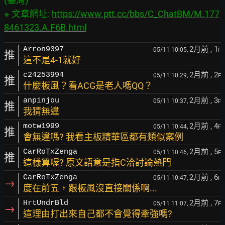
(臺灣)

※ 文章網址: 
https://www.ptt.cc/bbs/C_ChatBM/M.177
8461323.A.F6B.html
2月前
, 1
Arron9397
05/11 10:05,
F
推
這不是4-1就好
2月前
, 2
c24253994
05/11 10:29,
F
推
什麼板風？看ACG是老人嗎QQ？
2月前
, 3
anpinjou
05/11 10:37,
F
推
我猜無違
2月前
, 4
motw1999
05/11 10:44,
F
推
會無違嗎? 我看主板精華區都有類似案例
2月前
, 5
CarRoTxZenga
05/11 10:46,
F
推
這樣算喔? 原文語意是指C洽討論熱門
2月前
, 6
CarRoTxZenga
05/11 10:47,
F
→
度在前五，跟板風沒直接關係啊...
2月前
, 7
HrtUndrBld
05/11 11:07,
F
→
這理由打出來自己都不會覺得牽強嗎?