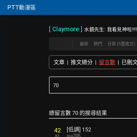
PTT
動漫區
[ Claymore
]
水鏡先生: 我看見神啦!!!
最新
熱門
分頁 (5置底文)
文章
|
推文總分
|
留言數
|
已刪
總留言數 70 的搜尋結果
[低調] 152
42
jou705
83