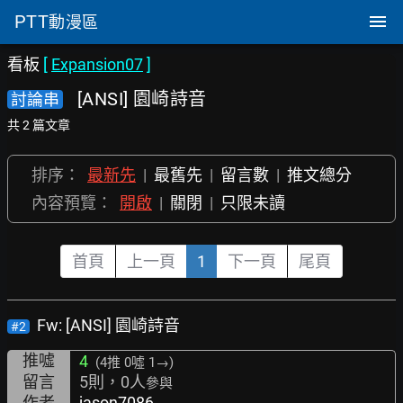
PTT
動漫區
看板
[
Expansion07
]
[ANSI] 園崎詩音
討論串
共 2 篇文章
排序：
最新先
|
最舊先
|
留言數
|
推文總分
內容預覽：
開啟
|
關閉
|
只限未讀
首頁
上一頁
1
下一頁
尾頁
Fw: [ANSI] 園崎詩音
#2
推噓
4
(4推
0噓 1→
)
留言
5則，0人
參與
作者
jason7086