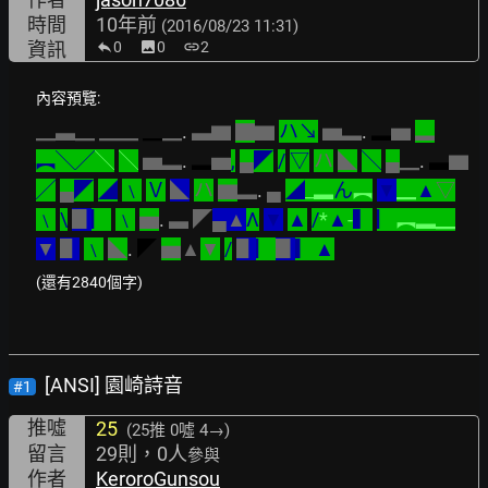
時間
10年前
(2016/08/23 11:31)
資訊
0
image
0
link
2
內容預覽:
▁▃▁
▁▁
▁
▁
. 
▃▆
▇
▆
ハ↘
▅▂
. 
▂
▅
▂
︻╲╱
╲
╲
▅▂
. 
▂
▅
,
▄
◤
/
▽
ハ
◣
╲
▄
▁
. 
▃
▆
╱
▄
◤
◢
﹨
Ｖ
◣
ハ
▆
▂
. 
▄
◢
_▂
ん
︻
▼
▁
▲
▽
﹨
\
▊
▏
﹨
▅
. 
▃
◤
▄▲
Λ
▼
▲
/
*
▲
-
▍
▏
︻▂▁
▼
▋
﹨
◣
. 
◤
▅
▲
▼
/
▋
▏
▊
▎▲
(還有2840個字)
[ANSI] 園崎詩音
#1
推噓
25
(25推
0噓 4→
)
留言
29則，0人
參與
作者
KeroroGunsou