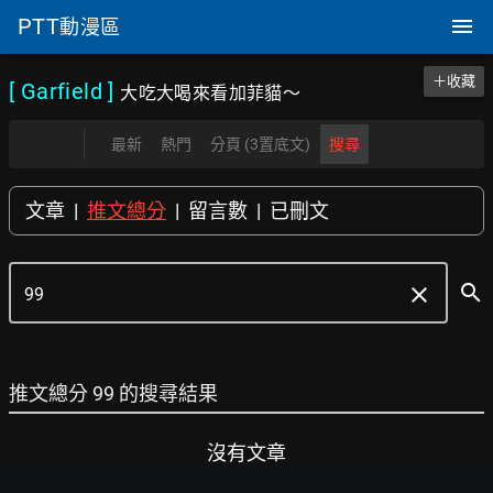
PTT
動漫區
＋收藏
[ Garfield
]
大吃大喝來看加菲貓～
最新
熱門
分頁 (3置底文)
搜尋
文章
|
推文總分
|
留言數
|
已刪文
search
clear
推文總分 99 的搜尋結果
沒有文章