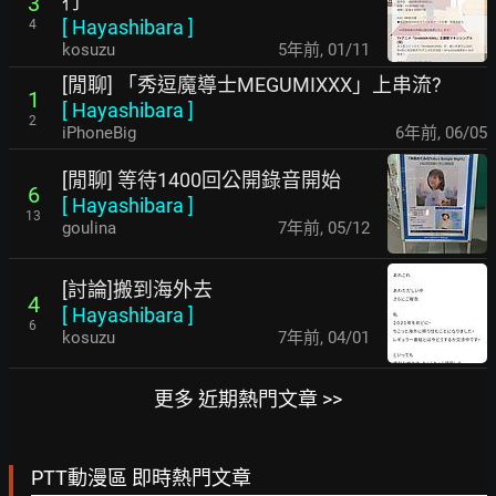
行
3
[
Hayashibara
]
4
kosuzu
5年前
,
01/11
[閒聊] 「秀逗魔導士MEGUMIXXX」上串流?
1
[
Hayashibara
]
2
iPhoneBig
6年前
,
06/05
[閒聊] 等待1400回公開錄音開始
6
[
Hayashibara
]
13
goulina
7年前
,
05/12
[討論]搬到海外去
4
[
Hayashibara
]
6
kosuzu
7年前
,
04/01
更多 近期熱門文章 >>
PTT動漫區 即時熱門文章