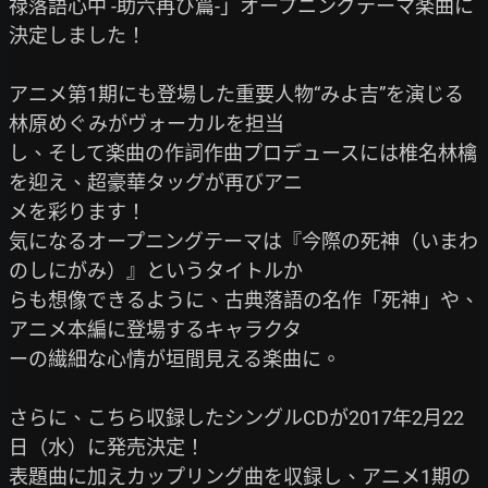
禄落語心中 -助六再び篇-」オープニングテーマ楽曲に
決定しました！

アニメ第1期にも登場した重要人物“みよ吉”を演じる
林原めぐみがヴォーカルを担当

し、そして楽曲の作詞作曲プロデュースには椎名林檎
を迎え、超豪華タッグが再びアニ

メを彩ります！

気になるオープニングテーマは『今際の死神（いまわ
のしにがみ）』というタイトルか

らも想像できるように、古典落語の名作「死神」や、
アニメ本編に登場するキャラクタ

ーの繊細な心情が垣間見える楽曲に。

さらに、こちら収録したシングルCDが2017年2月22
日（水）に発売決定！

表題曲に加えカップリング曲を収録し、アニメ1期の