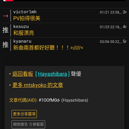
, 3
victorlmh
01/21 23:58,
F
→
PV拍得很美
, 4
kosuzu
01/25 22:18,
F
推
和服漂亮
, 5
kyanaru
03/06 00:22,
F
推
新曲兩首都好好聽！！！>/////<
‣
返回看板
[
Hayashibara
]
聲優
‣
更多 mtskyoko 的文章
文章代碼(AID):
#1OOfM0d-
(Hayashibara)
更多分享選項
關閉廣告 方便截圖