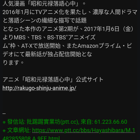
人気漫画「昭和元禄落語心中」。

2016年1月にTVアニメ化を果たし、濃厚な人間ドラマ
と落語シーンの繊細な描写で話題

となった本作のアニメ第2期が、2017年1月6日（金）
よりMBS、TBS、BS-TBS"アニメイズ

ム"枠、AT-Xで放送開始、またAmazonプライム・ビ
デオにて最新話が独占配信開始とな

ります。

http://rakugo-shinju-anime.jp/
※ 發信站: 批踢踢實業坊(ptt.cc), 來自: 61.223.66.60

※ 文章網址: 
https://www.ptt.cc/bbs/Hayashibara/M.1
482855808.A.9FE.html