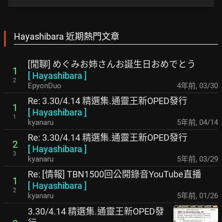
Hayashibara 近期熱門文章
[閒聊] めぐみお姉さんお誕生日おめでとう
1
[
Hayashibara
]
2
EpyonDuo
4年前
,
03/30
Re: 3.30/4.14 精選集.通靈王新OPED發行
1
[
Hayashibara
]
1
kyanaru
5年前
,
04/14
Re: 3.30/4.14 精選集.通靈王新OPED發行
2
[
Hayashibara
]
3
kyanaru
5年前
,
03/29
Re: [情報] TBN1500回公開錄音YouTube直播
1
[
Hayashibara
]
2
kyanaru
5年前
,
01/26
3.30/4.14 精選集.通靈王新OPED發