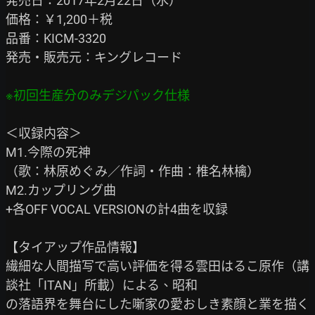
発売日：2017年2月22日（水）

価格：￥1,200＋税

品番：KICM-3320

発売・販売元：キングレコード

＜収録内容＞

M1.今際の死神

（歌：林原めぐみ／作詞・作曲：椎名林檎）

M2.カップリング曲

+各OFF VOCAL VERSIONの計4曲を収録

【タイアップ作品情報】

繊細な人間描写で高い評価を得る雲田はるこ原作（講
談社「ITAN」所載）による、昭和

の落語界を舞台にした噺家の愛おしき素顔と業を描く