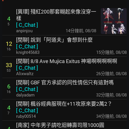
[異環] 殘紅200那套糊起來像沒穿一
樣
4
[
C_Chat
]
5
anpinjou
14分鐘前
,
08/08
[閒聊] 說到「阿道夫」會想到什麼
12
[
C_Chat
]
16
knight45683
15分鐘前
,
08/08
[閒聊] 8/8 Ave Mujica Exitus 神場啊啊啊啊啊
33
[
C_Chat
]
53
Alixwaltz
26分鐘前
,
08/08
[閒聊] GBF 官方承認的同性情侶只有這對嗎
6
[
C_Chat
]
16
dalyadam
33分鐘前
,
08/08
[閒聊] 楓谷經典服現在+11攻原來要2萬2？
4
[
C_Chat
]
7
ruby00514
35分鐘前
,
08/08
[南家] 中年男子請吃迴轉壽司限1000圓
4