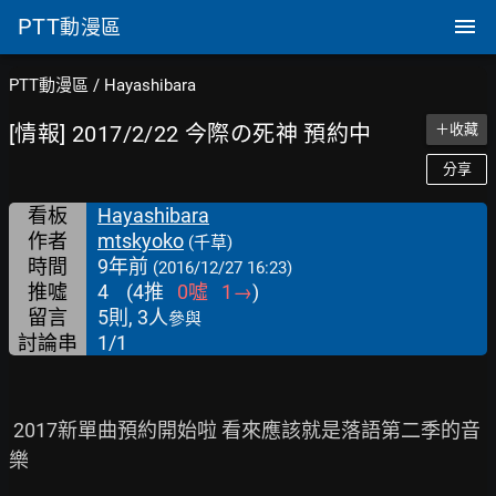
PTT
動漫區
PTT動漫區
/
Hayashibara
[情報] 2017/2/22 今際の死神 預約中
＋收藏
分享
看板
Hayashibara
作者
mtskyoko
(千草)
時間
9年前
(2016/12/27 16:23)
推噓
4
(
4
推
0
噓
1
→
)
留言
5則, 3人
參與
討論串
1/1
 2017新單曲預約開始啦 看來應該就是落語第二季的音
樂
