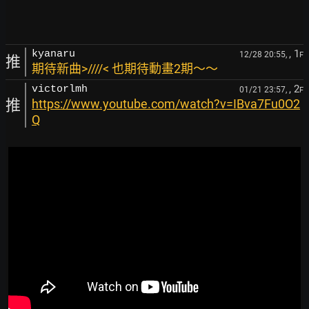
, 1
kyanaru
12/28 20:55,
F
推
期待新曲>////< 也期待動畫2期～～
, 2
victorlmh
01/21 23:57,
F
推
https://www.youtube.com/watch?v=IBva7Fu0O2
Q