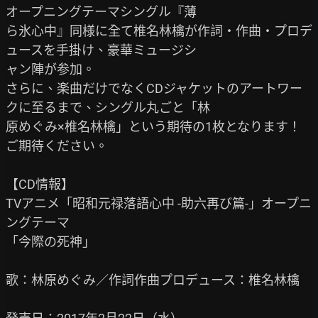
オープニングテーマシングル『薄

ら氷心中』同様に全て椎名林檎が作詞・作曲・プロデ
ュースを手掛け、豪華ミュージシ

ャン陣が参加。

さらに、楽曲だけでなくCDジャケットのアートワー
クに至るまで、シングル丸ごと「林

原めぐみ×椎名林檎」という期待の1枚となります！

ご期待ください。

【CD情報】

TVアニメ「昭和元禄落語心中 -助六再び篇-」オープニ
ングテーマ

「今際の死神」

歌：林原めぐみ／作詞作曲プロデュース：椎名林檎
