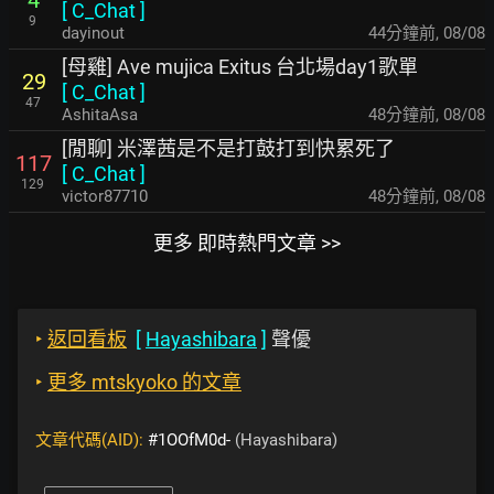
[
C_Chat
]
9
dayinout
44分鐘前
,
08/08
[母雞] Ave mujica Exitus 台北場day1歌單
29
[
C_Chat
]
47
AshitaAsa
48分鐘前
,
08/08
[閒聊] 米澤茜是不是打鼓打到快累死了
117
[
C_Chat
]
129
victor87710
48分鐘前
,
08/08
更多 即時熱門文章 >>
‣
返回看板
[
Hayashibara
]
聲優
‣
更多 mtskyoko 的文章
文章代碼(AID):
#1OOfM0d-
(Hayashibara)