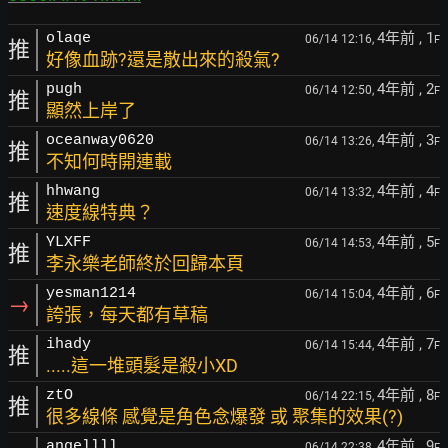
4年前
, 1
olaqe
06/14 12:16,
F
推
好像血跡?還是散出來的殺氣?
4年前
, 2
pugh
06/14 12:50,
F
推
顯然上岸了
4年前
, 3
oceanway0620
06/14 13:26,
F
推
不知何時開連載
4年前
, 4
hhwang
06/14 13:32,
F
推
速度線特典？
4年前
, 5
YLXFF
06/14 14:53,
F
推
李永樂老師終於回歸本頁
4年前
, 6
yesman1214
06/14 15:04,
F
→
誇張，每天都有草稿
4年前
, 7
ihady
06/14 15:44,
F
推
.....這一堆頭髮是殺小XD
4年前
, 8
ztO
06/14 22:15,
F
推
很多線條 感覺是角色念爆發 或 聚集的效果(?)
4年前
, 9
angellll
06/14 22:38,
F