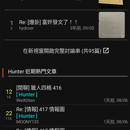
Re: [爆卦] 富奸發文了！！
1
hydroer
3年前
,
09/05
2
open_in_new
在新視窗開啟完整討論串 (共95篇)
Hunter 近期熱門文章
[閒聊] 獵人四格 416
12
[
Hunter
]
16
WeiKitten
1天前
,
08/06
Re: [情報] 417 情報圖
22
[
Hunter
]
118
MOONY135
1天前
,
08/06