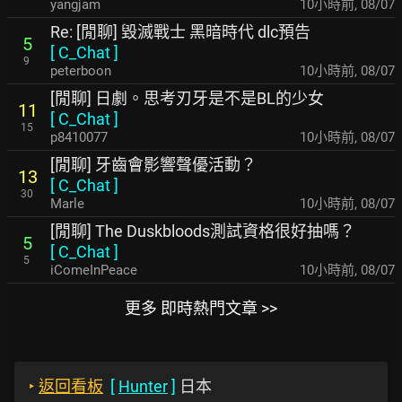
yangjam
10小時前
,
08/07
Re: [閒聊] 毀滅戰士 黑暗時代 dlc預告
5
[
C_Chat
]
9
peterboon
10小時前
,
08/07
[閒聊] 日劇。思考刃牙是不是BL的少女
11
[
C_Chat
]
15
p8410077
10小時前
,
08/07
[閒聊] 牙齒會影響聲優活動？
13
[
C_Chat
]
30
Marle
10小時前
,
08/07
[閒聊] The Duskbloods測試資格很好抽嗎？
5
[
C_Chat
]
5
iComeInPeace
10小時前
,
08/07
更多 即時熱門文章 >>
‣
返回看板
[
Hunter
]
日本