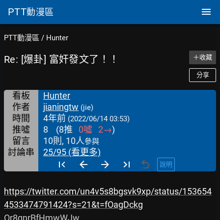
PTT
動漫區
PTT動漫區
/
Hunter
Re: [爆卦] 富奸發文了！！
＋收藏
分享
看板
Hunter
作者
jianingtw
(jie)
時間
4年前
(2022/06/14 03:53)
推噓
8
(
8
推
0
噓
2
→
)
留言
10則, 10人
參與
討論串
25/95 (看更多)
說明
https://twitter.com/un4v5s8bgsvk9xp/status/153654
4533474791424?s=21&t=fOagDckg
Or8gnrBfHmwWJw
