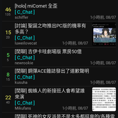
[holo] miComet 全歪
46
[
C_Chat
]
135
schiffer
1小時前
,
08/07
[討論] 聖誕之吻推出PC版的機率有
多高？
15
[
C_Chat
]
20
luweilovecat
1小時前
,
08/07
[閒聊] 吉伊卡哇劇場版 票房50億
5
[
C_Chat
]
5
newrookie
1小時前
,
08/07
[閒聊] 鋼彈ACE雜誌發出了道歉聲明
8
[
C_Chat
]
15
kusuha
1小時前
,
08/07
[閒聊] 蜘蛛人的新接班人會希望誰
來演
22
[
C_Chat
]
40
Mikufans
1小時前
,
08/07
[閒聊] 死神的女反派是不是大多都挺爽的(各種雷