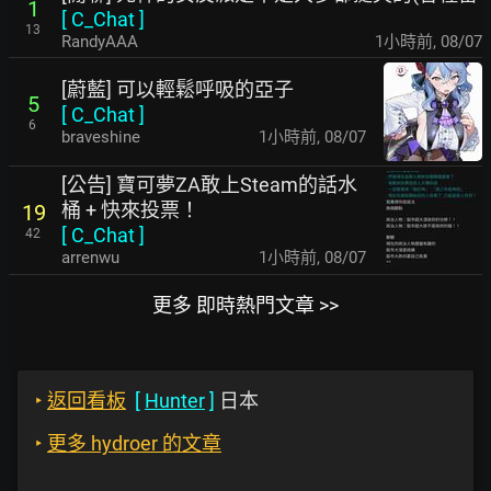
1
[
C_Chat
]
13
RandyAAA
1小時前
,
08/07
[蔚藍] 可以輕鬆呼吸的亞子
5
[
C_Chat
]
6
braveshine
1小時前
,
08/07
[公告] 寶可夢ZA敢上Steam的話水
桶 + 快來投票！
19
[
C_Chat
]
42
arrenwu
1小時前
,
08/07
更多 即時熱門文章 >>
‣
返回看板
[
Hunter
]
日本
‣
更多 hydroer 的文章