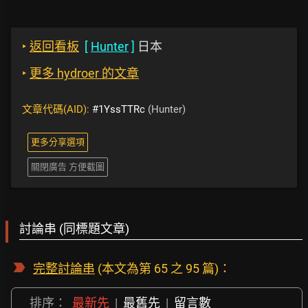
‣
返回看板
[
Hunter
]
日本
‣
更多 hydroer 的文章
文章代碼(AID):
#1YssTTRc
(Hunter)
更多分享選項
關閉廣告 方便截圖
討論串 (同標題文章)
完整討論串
(本文為第 65 之 95 篇)：
排序：
最新先
|
最舊先
|
留言數