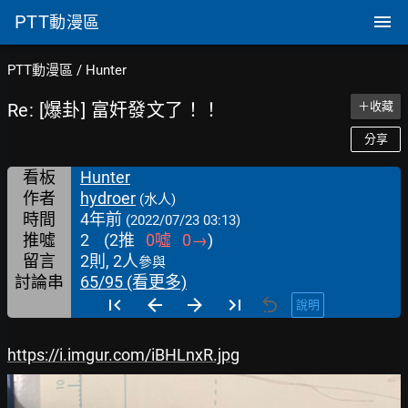
PTT
動漫區
PTT動漫區
/
Hunter
Re: [爆卦] 富奸發文了！！
＋收藏
分享
看板
Hunter
作者
hydroer
(水人)
時間
4年前
(2022/07/23 03:13)
推噓
2
(
2
推
0
噓
0
→
)
留言
2則, 2人
參與
討論串
65/95 (看更多)
說明
https://i.imgur.com/iBHLnxR.jpg