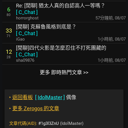
Re: [閒聊] 猶太人真的自認高人一等嗎？
6
[
C_Chat
]
80
horrorghost
57分鐘前
,
08/07
[閒聊] 克蘇魯風格到底是？
33
[
C_Chat
]
71
iGao
1小時前
,
08/07
[閒聊]四代火影是怎麼忍住不打死團藏的
12
[
C_Chat
]
28
sha09876
1小時前
,
08/07
更多 即時熱門文章 >>
‣
返回看板
[
IdolMaster
]
偶像
‣
更多 Zerogos 的文章
文章代碼(AID):
#1g3l3ZnU
(IdolMaster)