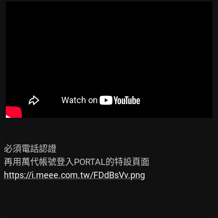
必須電話認證

https://i.meee.com.tw/FDdBsVv.png