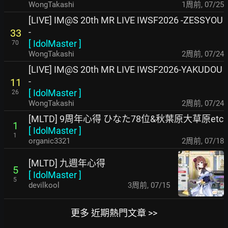
WongTakashi
1周前
,
07/25
[LIVE] IM@S 20th MR LIVE IWSF2026 -ZESSYOU
-
33
[
IdolMaster
]
70
WongTakashi
2周前
,
07/24
[LIVE] IM@S 20th MR LIVE IWSF2026-YAKUDOU
-
11
[
IdolMaster
]
26
WongTakashi
2周前
,
07/24
[MLTD] 9周年心得 ひなた78位&秋葉原大草原etc
1
[
IdolMaster
]
1
organic3321
2周前
,
07/18
[MLTD] 九週年心得
5
[
IdolMaster
]
5
devilkool
3周前
,
07/15
更多 近期熱門文章 >>