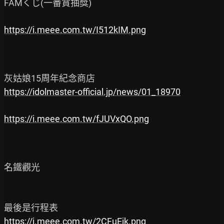
FAMくじ(一番賞抽獎)

https://i.meee.com.tw/I512kIM.png
https://idolmaster-official.jp/news/01_18970
https://i.meee.com.tw/fJUVxQO.png
名鐵觀光

https://i.meee.com.tw/2CFuEjk.png