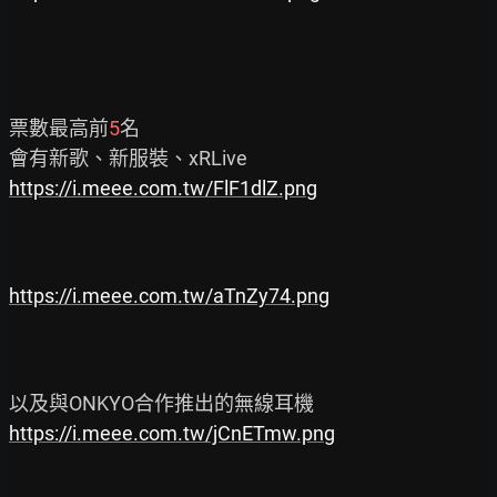
票數最高前
5
名

https://i.meee.com.tw/FlF1dlZ.png
https://i.meee.com.tw/aTnZy74.png
https://i.meee.com.tw/jCnETmw.png