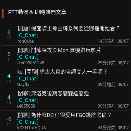
PTT動漫區 即時熱門文章
[問題] 假面騎士神主牌系列要從哪裡開始看？
6
[
C_Chat
]
17
IronCube
14分鐘前
,
08/07
[閒聊] 鬥陣特攻 D.Mon 實機遊玩影片
6
[
C_Chat
]
7
sky093851248
29分鐘前
,
08/07
Re: [閒聊] 猶太人真的自認高人一等嗎？
4
[
C_Chat
]
14
Mayfly
39分鐘前
,
08/07
[閒聊] 弗洛克後期怎麼變這麼強
4
[
C_Chat
]
10
a4855858
39分鐘前
,
08/07
[閒聊] 為什麼DEI仔很愛用FGO護航黑倫？
-6
[
C_Chat
]
11
AGENTofAQUA
44分鐘前
,
08/07