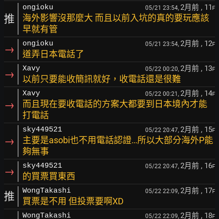
2月前
, 11
ongioku
05/21 23:54,
F
推
海外影響沒那麼大 而且以前入坑的真的要玩應該
早就有管
2月前
, 12
ongioku
05/21 23:54,
F
→
道弄日本電話了
2月前
, 13
Xavy
05/22 00:20,
F
→
以前只要能收簡訊就好，收電話還是很難
2月前
, 14
Xavy
05/22 00:21,
F
→
而且現在要收電話的方案大都要到日本境內才能
打電話
2月前
, 15
sky449521
05/22 20:47,
F
→
主要是asobi也不用電話認證…所以大部分海外P能
夠無事
2月前
, 16
sky449521
05/22 20:47,
F
→
的買票買東西
2月前
, 17
WongTakashi
05/22 22:09,
F
推
買票是不用 但投票要啊XD
2月前
, 18
WongTakashi
05/22 22:09,
F