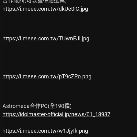
https://i.meee.com.tw/dkUe0iC.jpg
https://i.meee.com.tw/TUwnEJi.jpg
https://i.meee.com.tw/pT9cZPo.png
https://idolmaster-official.jp/news/01_18937
https://i.meee.com.tw/w1JjyIk.png