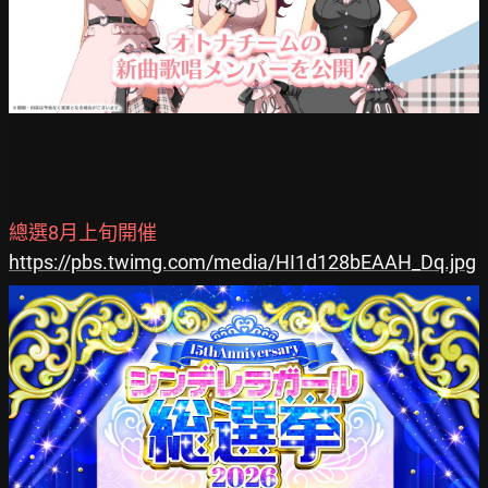
總選8月上旬開催
https://pbs.twimg.com/media/HI1d128bEAAH_Dq.jpg