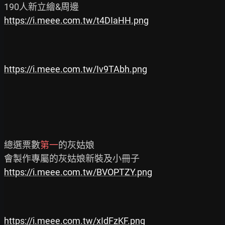
https://i.meee.com.tw/t4DIaHH.png
https://i.meee.com.tw/Iv9TAbh.png
總選票數
第一
的灰姑娘

https://i.meee.com.tw/BVOPTZY.png
https://i.meee.com.tw/xIdFzKF.png