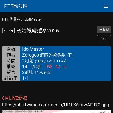
PTT
動漫區
PTT動漫區
/
IdolMaster
[ＣＧ] 灰姑娘總選舉2026
＋收藏
分享
看板
IdolMaster
作者
Zerogos
(圓圓的老短裙小子)
時間
2月前
(2026/05/21 11:47)
推噓
14
(
14
推
0
噓
14
→
)
留言
28則, 14人
參與
討論串
1/1
8月LIVE新歌
https://pbs.twimg.com/media/HI1bK6kawAEJ7Gi.jpg