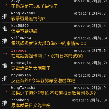
2月前
, 2
Xavy
05/21 20:09,
F
→
不過還是花500羊最快了
2月前
, 3
WongTakashi
05/21 20:13,
F
推
戰爭還是無情的(?
2月前
, 4
kcs58899
05/21 20:35,
F
推
但要電話認證
2月前
, 5
yellowhow
05/21 20:43,
F
推
電話認證就沒大部分海外P的事情拉 QQ
2月前
, 6
Zerogos
05/21 20:46,
F
→
在電話認證卡關了，沒有日本門號QQ
2月前
, 7
manamagic
05/21 20:51,
F
推
要電話還是太困難了
2月前
, 8
hoyunxian
05/21 20:59,
F
推
反正海外P今年就認命當啦啦隊吧
2月前
, 9
WongTakashi
05/21 22:59,
F
→
如果少了海外P幫忙 不知道投票數會剩多少?
2月前
, 10
rronbang
05/21 23:15,
F
推
原本就是日文為主吧