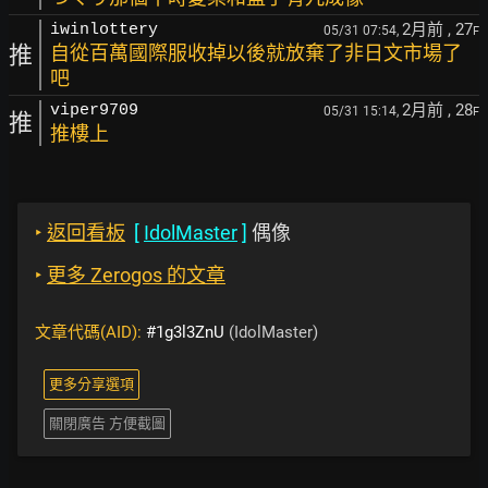
2月前
, 27
iwinlottery
05/31 07:54,
F
推
自從百萬國際服收掉以後就放棄了非日文市場了
吧
2月前
, 28
viper9709
05/31 15:14,
F
推
推樓上
‣
返回看板
[
IdolMaster
]
偶像
‣
更多 Zerogos 的文章
文章代碼(AID):
#1g3l3ZnU
(IdolMaster)
更多分享選項
關閉廣告 方便截圖