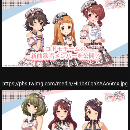
https://pbs.twimg.com/media/HI1bK6qaYAAo6mx.jpg