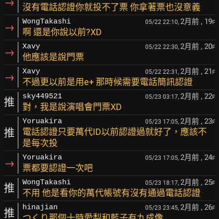
→
沒有電話認證你就投不了票 你拿著票也沒意義
2月前
, 19
WongTakashi
05/22 22:10,
F
→
啊 還是你說以前?XD
2月前
, 20
Xavy
05/22 22:30,
F
→
他應該是說門票
2月前
, 21
Xavy
05/22 22:31,
F
→
不過更以前是用e+ 那時候需要電話簡訊認證
2月前
, 22
sky449521
05/23 03:17,
F
推
對，我是說演唱會門票XD
2月前
, 23
Yoruakira
05/23 17:05,
F
推
電話認證只要萬代ID以前認證過就好了，應該不
是每次投
2月前
, 24
Yoruakira
05/23 17:05,
F
→
票都要認證一次吧
2月前
, 25
WongTakashi
05/23 18:17,
F
推
不用 他是看你的萬代帳號有沒有通過電話認證
2月前
, 26
hinajian
05/23 23:45,
F
推
つくり那個十時愛梨和藍子有九成像