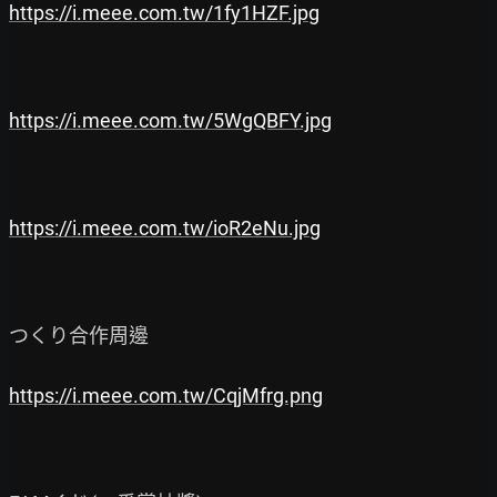
https://i.meee.com.tw/1fy1HZF.jpg
https://i.meee.com.tw/5WgQBFY.jpg
https://i.meee.com.tw/ioR2eNu.jpg
つくり合作周邊

https://i.meee.com.tw/CqjMfrg.png