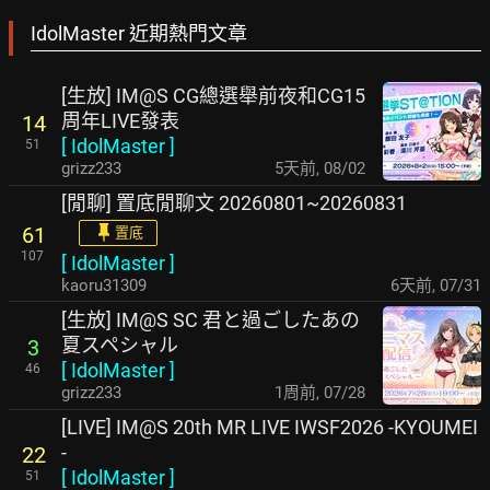
IdolMaster 近期熱門文章
[生放] IM@S CG總選舉前夜和CG15
周年LIVE發表
14
[
IdolMaster
]
51
grizz233
5天前
,
08/02
[閒聊] 置底閒聊文 20260801~20260831
61
置底
107
[
IdolMaster
]
kaoru31309
6天前
,
07/31
[生放] IM@S SC 君と過ごしたあの
夏スペシャル
3
[
IdolMaster
]
46
grizz233
1周前
,
07/28
[LIVE] IM@S 20th MR LIVE IWSF2026 -KYOUMEI
-
22
[
IdolMaster
]
51