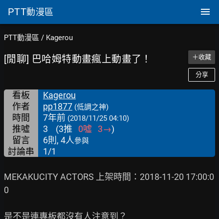
PTT
動漫區
PTT動漫區
/
Kagerou
[閒聊] 巴哈姆特動畫瘋上動畫了！
＋收藏
分享
看板
Kagerou
作者
pp1877
(低調之神)
時間
7年前
(2018/11/25 04:10)
推噓
3
(
3
推
0
噓
3
→
)
留言
6則, 4人
參與
討論串
1/1
MEKAKUCITY ACTORS 上架時間：2018-11-20 17:00:0
0

是不是連專板都沒有人注意到？
