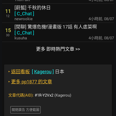
[蔚藍] 千秋的休日
11
[
C_Chat
]
12
newrookie
4小時前
,
08/07
[閒聊] 驚爆危機f漫畫版 17話 有人虐菜啊
15
[
C_Chat
]
30
kusuha
4小時前
,
08/07
更多 即時熱門文章 >>
‣
返回看板
[
Kagerou
]
日本
‣
更多 pp1877 的文章
文章代碼(AID):
#1R-Y2Vx2
(Kagerou)
關閉廣告 方便截圖