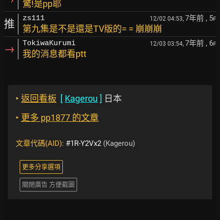
驚!是pp耶
7年前
, 5
zs111
12/02 04:53,
F
推
第九集是不是還是TV版的= = 崩崩崩
7年前
, 6
TokiwaKurumi
12/03 03:54,
F
→
我的消息都看ptt
‣
返回看板
[
Kagerou
]
日本
‣
更多 pp1877 的文章
文章代碼(AID):
#1R-Y2Vx2
(Kagerou)
更多分享選項
關閉廣告 方便截圖