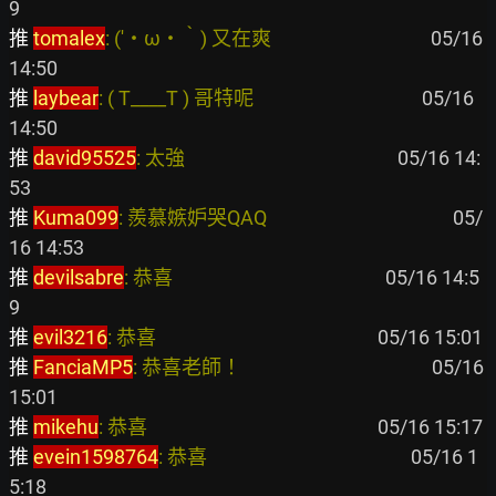
推 
tomalex
: (′・ω・‵) 又在爽                                   
 05/16 
推 
laybear
: ( T____T ) 哥特呢                                     
 05/16 
推 
david95525
: 太強                                               
 05/16 14:
推 
Kuma099
: 羨慕嫉妒哭QAQ                                         
 05/
推 
devilsabre
: 恭喜                                               
 05/16 14:5
推 
evil3216
: 恭喜                                                 
推 
FanciaMP5
: 恭喜老師！                                          
 05/16 
推 
mikehu
: 恭喜                                                   
推 
evein1598764
: 恭喜                                             
 05/16 1