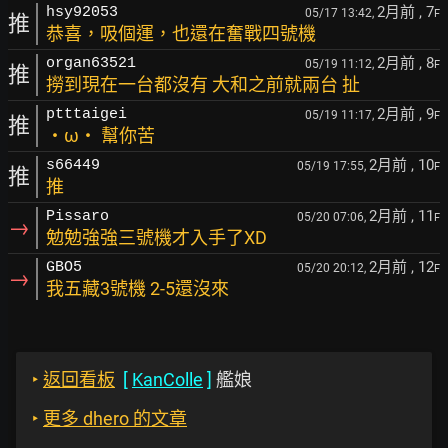
2月前
, 7
hsy92053
05/17 13:42,
F
推
恭喜，吸個運，也還在奮戰四號機
2月前
, 8
organ63521
05/19 11:12,
F
推
撈到現在一台都沒有 大和之前就兩台 扯
2月前
, 9
ptttaigei
05/19 11:17,
F
推
・ω・ 幫你苦
2月前
, 10
s66449
05/19 17:55,
F
推
推
2月前
, 11
Pissaro
05/20 07:06,
F
→
勉勉強強三號機才入手了XD
2月前
, 12
GBO5
05/20 20:12,
F
→
我五藏3號機 2-5還沒來
‣
返回看板
[
KanColle
]
艦娘
‣
更多 dhero 的文章