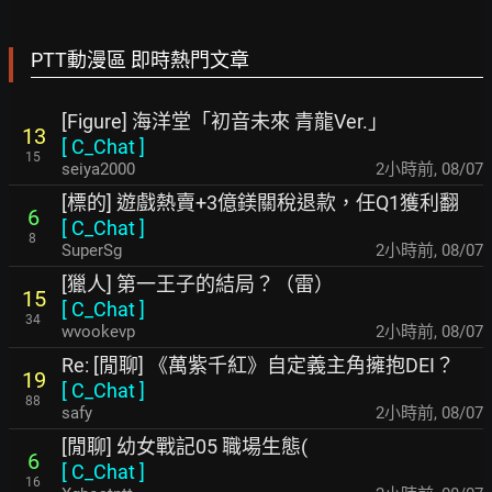
PTT動漫區 即時熱門文章
[Figure] 海洋堂「初音未來 青龍Ver.」
13
[
C_Chat
]
15
seiya2000
2小時前
,
08/07
[標的] 遊戲熱賣+3億鎂關稅退款，任Q1獲利翻
6
[
C_Chat
]
8
SuperSg
2小時前
,
08/07
[獵人] 第一王子的結局？（雷）
15
[
C_Chat
]
34
wvookevp
2小時前
,
08/07
Re: [閒聊] 《萬紫千紅》自定義主角擁抱DEI？
19
[
C_Chat
]
88
safy
2小時前
,
08/07
[閒聊] 幼女戰記05 職場生態(
6
[
C_Chat
]
16