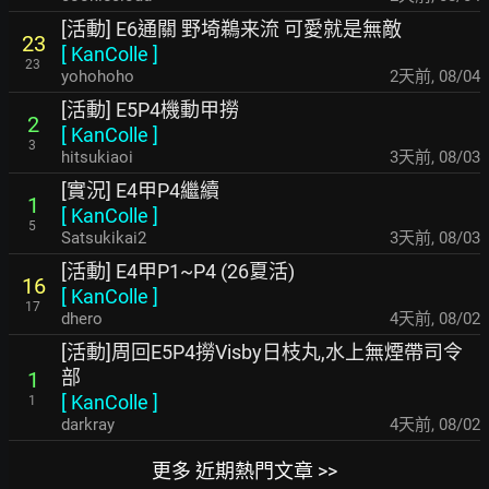
[活動] E6通關 野埼鵜来流 可愛就是無敵
23
[
KanColle
]
23
yohohoho
2天前
,
08/04
[活動] E5P4機動甲撈
2
[
KanColle
]
3
hitsukiaoi
3天前
,
08/03
[實況] E4甲P4繼續
1
[
KanColle
]
5
Satsukikai2
3天前
,
08/03
[活動] E4甲P1~P4 (26夏活)
16
[
KanColle
]
17
dhero
4天前
,
08/02
[活動]周回E5P4撈Visby日枝丸,水上無煙帶司令
部
1
[
KanColle
]
1
darkray
4天前
,
08/02
更多 近期熱門文章 >>