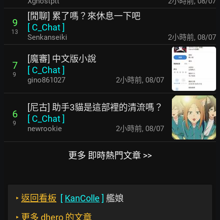
Xghostptt
2小時前
,
08/07
[閒聊] 累了嗎？來休息一下吧
9
[
C_Chat
]
13
Senkanseiki
2小時前
,
08/07
[魔審] 中文版小說
7
[
C_Chat
]
9
gino861027
2小時前
,
08/07
[尼古] 助手3貓是這部裡的清流嗎？
6
[
C_Chat
]
9
newrookie
2小時前
,
08/07
更多 即時熱門文章 >>
‣
返回看板
[
KanColle
]
艦娘
‣
更多 dhero 的文章