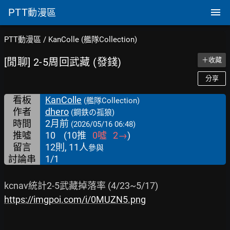
PTT
動漫區
PTT動漫區
/
KanColle (艦隊Collection)
[閒聊] 2-5周回武藏 (發錢)
＋收藏
分享
看板
KanColle
(艦隊Collection)
作者
dhero
(鋼鉄の孤狼)
時間
2月前
(2026/05/16 06:48)
推噓
10
(
10
推
0
噓
2
→
)
留言
12則, 11人
參與
討論串
1/1
https://imgpoi.com/i/0MUZN5.png