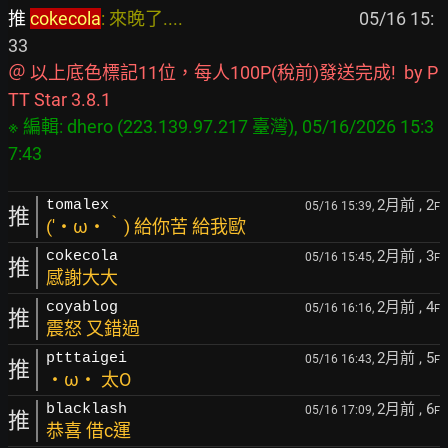
推 
cokecola
: 來晚了....                                           
 05/16 15:
＠ 以上底色標記11位，每人100P(稅前)發送完成!  by P
TT Star 3.8.1
※ 編輯: dhero (223.139.97.217 臺灣), 05/16/2026 15:3
2月前
, 2
tomalex
05/16 15:39,
F
推
(′・ω・‵) 給你苦 給我歐
2月前
, 3
cokecola
05/16 15:45,
F
推
感謝大大
2月前
, 4
coyablog
05/16 16:16,
F
推
震怒 又錯過
2月前
, 5
ptttaigei
05/16 16:43,
F
推
・ω・ 太O
2月前
, 6
blacklash
05/16 17:09,
F
推
恭喜 借c運