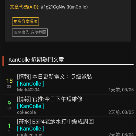
文章代碼(AID):
#1g21CgNw
(KanColle)
更多分享選項
關閉廣告 方便截圖
KanColle 近期熱門文章
[情報] 本日更新電文：ラ級泳裝
18
[
KanColle
]
33
Mark40304
1天前
,
08/05
[情報] 官推:今日下午短維修
9
[
KanColle
]
12
cokecola
2天前
,
08/05
[符水] E5P4老納水打中編成周回
1
[
KanColle
]
1
cookiecloud
2天前
,
08/04