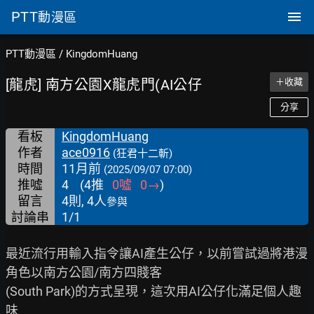
PTT
動漫區
PTT動漫區
/
KingdomHuang
[龍虎] 南方公園X龍虎門(AI公仔
＋收藏
分享
看板
KingdomHuang
作者
ace0916
(狂君十二斬)
時間
11月前
(2025/09/07 07:00)
推噓
4
(
4
推
0
噓
0
→
)
留言
4則, 4人
參與
討論串
1/1
最近流行用輸入指令讓AI產生公仔，以前嘗試過將港漫
角色以南方公園/南方四賤客

(South Park)的方式呈現，這次用AI公仔化滿足個人趣
味
