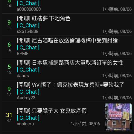
5
[
C_Chat
]
16
a000000000
1小時前
,
08/06
[閒聊] 紅樓夢 下池角色
9
[
C_Chat
]
11
s26154808
1小時前
,
08/06
[閒聊] 尼古喵喵在放送倫理機構中受到討論
6
[
C_Chat
]
16
BPME
1小時前
,
08/06
[閒聊] 日本逮捕網路商店大量取消訂單的女性
5
[
C_Chat
]
15
dahos
1小時前
,
08/06
[閒聊] ViVi悟了：佩克拉表現友善時=要砍我了
9
[
C_Chat
]
17
Audrey23
1小時前
,
08/06
[閒聊] 只要膽子大 女鬼放產假
31
[
C_Chat
]
47
anpinjou
1小時前
,
08/06