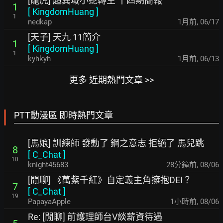
[龍虎] 超異域小蛇轉生 十四期簡報
1
[
KingdomHuang
]
1
nedkap
1月前
,
06/17
[天子] 天九 11簡介
1
[
KingdomHuang
]
1
kyhkyh
1月前
,
06/13
更多 近期熱門文章 >>
PTT動漫區 即時熱門文章
[馬娘] 訓練師 發動了 鋼之意志 拒絕了 馬兒跳
8
[
C_Chat
]
10
knight45683
28分鐘前
,
08/06
[閒聊] 《萬紫千紅》自定義主角擁抱DEI？
7
[
C_Chat
]
19
PapayaApple
1小時前
,
08/06
Re: [閒聊] 前護理師台V談薪資待遇