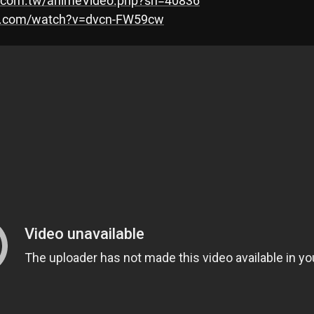
er.com.tw/animeVideo.php?sn=40836
e.com/watch?v=dvcn-FW59cw