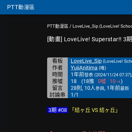
PTT
動漫區
PTT動漫區
/
LoveLive_Sip (LoveLive! School
[動畫] LoveLive! Superstar!! 3
看板
LoveLive_Sip
(LoveLive! Scho
作者
YuiiAnitima
(唯)
時間
1年前
發表
(2024/11/24 07:37)
推噓
18
(
18
推
0
噓
10
→
)
留言
28則, 10人
, 1年前
參與
最新
討論串
1/1
 3期 #08 
 「結ヶ丘 VS 結ヶ丘」