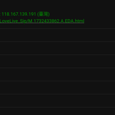
18.167.139.191 (臺灣)

s/LoveLive_Sip/M.1732433862.A.EDA.html