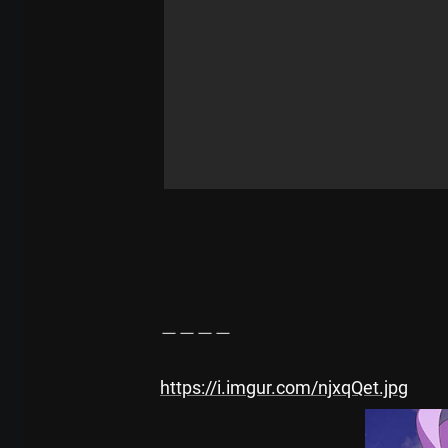
－－－－

https://i.imgur.com/njxqQet.jpg