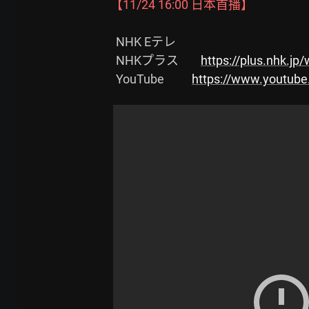
【11/24 16:00 日本首播】
  NHK Eテレ

  NHKプラス        
https://plus.nhk.jp
  YouTube          
https://www.youtub