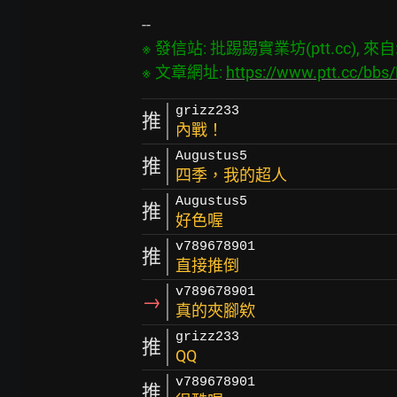
※ 發信站: 批踢踢實業坊(ptt.cc), 來自: 1
※ 文章網址: 
https://www.ptt.cc/bb
grizz233
推
內戰！
Augustus5
推
四季，我的超人
Augustus5
推
好色喔
v789678901
推
直接推倒
v789678901
→
真的夾腳欸
grizz233
推
QQ
v789678901
推