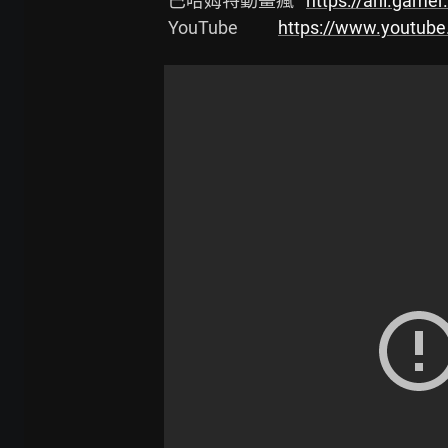
  巴哈姆特動畫瘋   
https://ani.gam
  YouTube          
https://www.youtub