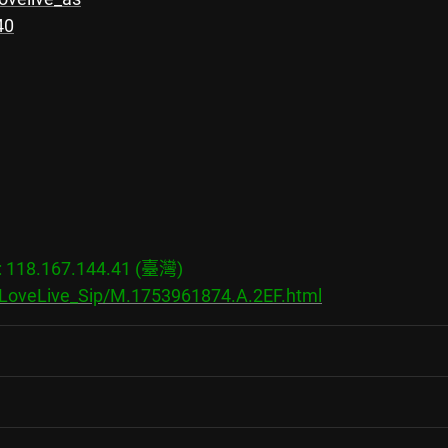
40
18.167.144.41 (臺灣)

/LoveLive_Sip/M.1753961874.A.2EF.html