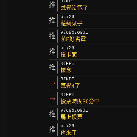
RINPE
推
感覺沒電了
pl726
推
蘿莉栞子
v789678901
推
萌P好省電
pl726
推
投卡面
RINPE
推
懷念
RINPE
→
感覺4了
RINPE
→
投票時間30分中
v789678901
推
馬上投票
pl726
推
侑來了