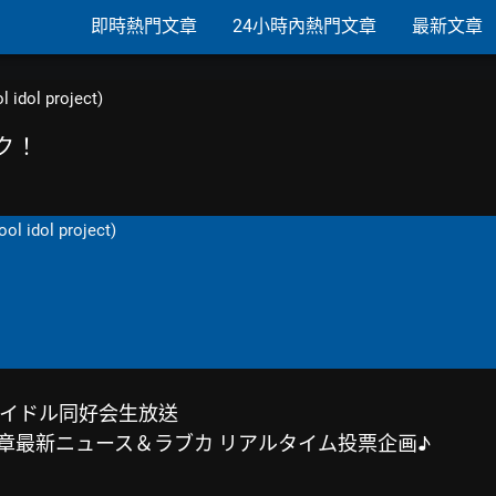
即時熱門文章
24小時內熱門文章
最新文章
 idol project)
ク！
ol idol project)
イドル同好会生放送
章最新ニュース＆ラブカ リアルタイム投票企画♪