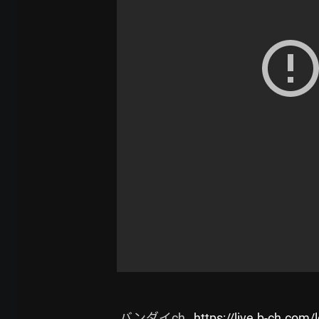
  バンダイch   
https://live.b-ch.com/