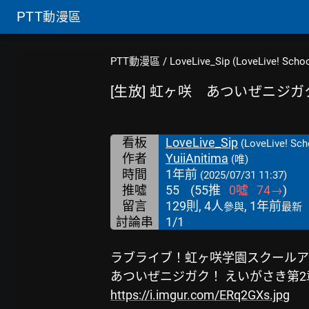
PTT
動漫區
PTT動漫區
/
LoveLive_Sip (LoveLive! School
[生放] 虹ヶ咲 あついぜニジガ
看板
LoveLive_Sip
(LoveLive! Scho
作者
YuiiAnitima
(唯)
時間
1年前
(2025/07/31 11:37)
推噓
55
(
55
推
0
噓
74
→
)
留言
129則, 4人
, 1年前
參與
最新
討論串
1/1
ラブライブ！虹ヶ咲学園スクールア
あついぜニジガク！ えいがさき第2
https://i.imgur.com/ERq2GXs.jpg