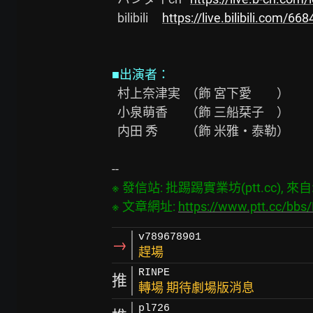
  bilibili     
https://live.bilibili.com/668
■出演者：
  村上奈津実  （飾 宮下愛　　）

  小泉萌香　  （飾 三船栞子　）

  内田 秀　　 （飾 米雅・泰勒）

※ 發信站: 批踢踢實業坊(ptt.cc), 來自: 1
※ 文章網址: 
https://www.ptt.cc/bbs
v789678901
→
趕場
RINPE
推
轉場 期待劇場版消息
pl726