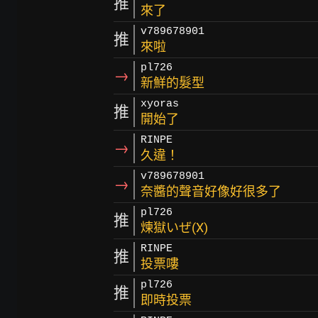
推
來了
v789678901
推
來啦
pl726
→
新鮮的髮型
xyoras
推
開始了
RINPE
→
久違！
v789678901
→
奈醬的聲音好像好很多了
pl726
推
煉獄いぜ(X)
RINPE
推
投票嘍
pl726
推
即時投票