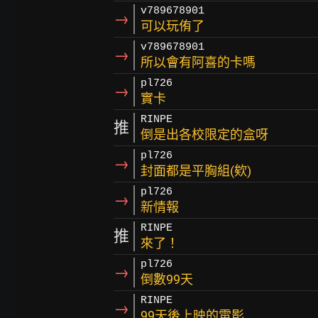
v789678901
→
可以玩侑了
v789678901
→
所以會有阿喜的卡嗎
pl726
→
實卡
RINPE
推
倒是出各校限定的盒呀
pl726
→
封面都是平胸組(欸)
pl726
→
新情報
RINPE
推
來了！
pl726
→
倒數99天
RINPE
→
99天後上映的電影