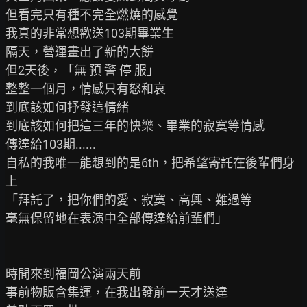
但看完只有種不完全燃燒的感覺

我真的非常想歡送103期畢業生

隔天，營運畫出了新的大餅

但2天後，「無 預 警 停 服」

整整一個月，情感只有怒和哀

到底該如何抒發這情緒

到底該如何把這三年的快樂、畢業的寂寞等情感

傳達給103期......

自私的我唯一能想到的是6th，把希望寄託在後輩們身
上

「拜託了，把你們的愛、寂寞、高興、難過等

毫無保留地在表演中全部傳達給前輩們」

時間來到福岡公演兩天前

事前物販含集運，在我出發前一天才送達
