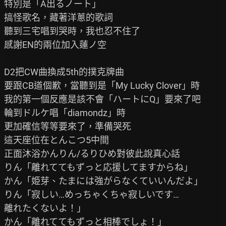
特別是「A出るノート」

搞怪歌名，藏著洋蔥的歌詞

聽到三宅唱到哭時，我也忍不住了

感謝EN的兩位加入蓮ノ空

D2把CW曲換成5th的撲克牌曲

要跟CB道個歉，當聽到是「My Lucky Clover」時

我的第一個反應是該不會「ハートにQ」要來了吧

輪到ドルケ唱「diamondz」時

更加確信等等要來了，準備哭死

這天座位在とんこつ5中間

正面沐浴かんりん/るりひめ對彼此說真心話

りん「離れててもずっと応援してますからね」

かん「姫芽、たまには強がらなくていいんだよ」

りん「寂しい…めっちゃくちゃ寂しいです…

離れたくないよ！」

かん「離れててもずっと相棒でしょ！」
