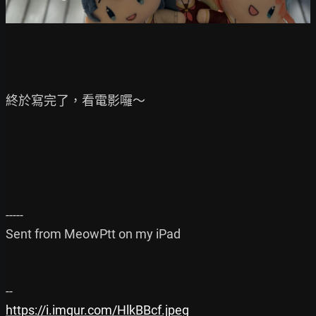
終於寫完了，看電影囉～

-----

Sent from MeowPtt on my iPad

https://i.imgur.com/HlkBBcf.jpeg