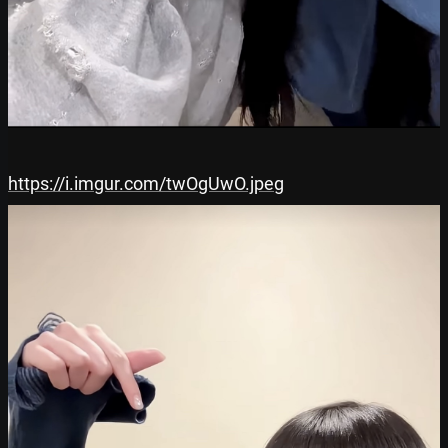
https://i.imgur.com/twOgUwO.jpeg