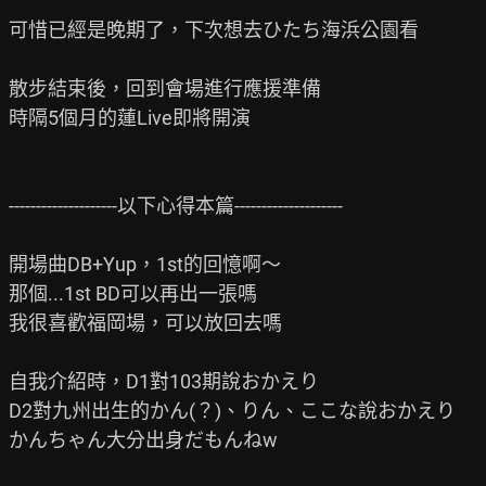
可惜已經是晚期了，下次想去ひたち海浜公園看

散步結束後，回到會場進行應援準備

時隔5個月的蓮Live即將開演

--------------------以下心得本篇--------------------

開場曲DB+Yup，1st的回憶啊～

那個...1st BD可以再出一張嗎

我很喜歡福岡場，可以放回去嗎

自我介紹時，D1對103期說おかえり

D2對九州出生的かん(？)、りん、ここな說おかえり

かんちゃん大分出身だもんねw
