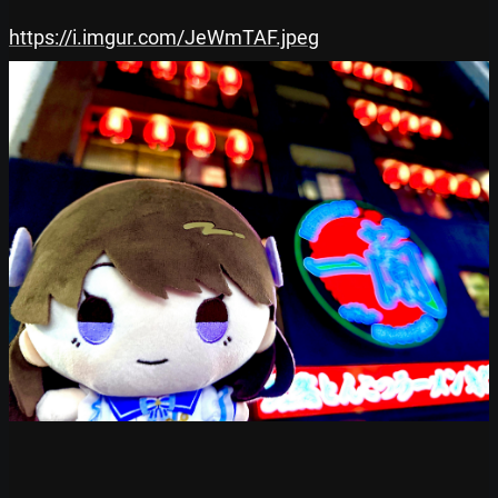
https://i.imgur.com/JeWmTAF.jpeg