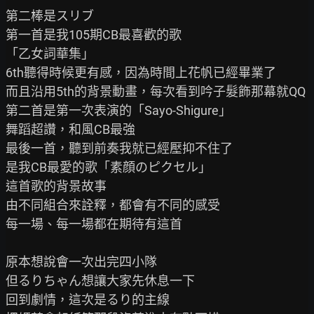
第二棒是スリブ

第一首是我105期CB最喜歡的歌

「乙女詞華集」

6th聽得時候更有感，因為時間上花帆已經畢業了

而且沿用5th的背景動畫，每次看到吟子髮飾那幕就QQ

第二首是第一次表演的「Sayo-Shigure」

舞蹈超讚，和風CB最強

最後一首，聽到前奏我就已經壓抑不住了

是我CB最愛的歌「素顔のピクセル」

這首歌的背景故事

由不同組合來詮釋，都會有不同的感受

每一場、每一場都在期待有這首

原本想說會一次出完四小隊

但るりちゃん想讓大家先休息一下

回到劇情，這次是るり的主線
