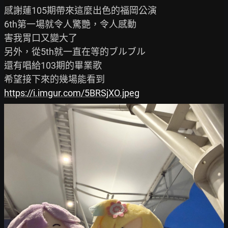
感謝蓮105期帶來這麼出色的福岡公演

6th第一場就令人驚艷，令人感動

害我胃口又變大了

另外，從5th就一直在等的ブルブル

還有唱給103期的畢業歌

https://i.imgur.com/5BRSjXO.jpeg