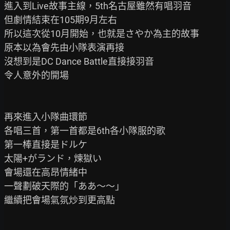
進入到Live故事主線，5th名古屋雖然有唱羽音

但劇情結束在105期9月左右

所以這次從10月開始，也就是さやか為主的故事

原本以為會先由小隊表演再接

沒想到是DC Dance Battle直接接羽音

令人意外的開場

再來進入小隊曲環節

各唱三首，第一首都是6th各小隊服的歌

第一棒直接是ドルケ

太陽+がランド，煉獄い

會場還在高昂情緒中

一聲劃破天際的「ああ～～」

繼續把會場氣氛炒到更高點
