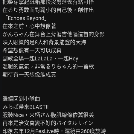
把姫芽拿起紙箱那段沒剪進去有點可惜

在るり勇敢面對弱小的自己後，創作出

「Echoes Beyond」

在來之前，心中想像著

かんちゃん在舞台上背著吉他唱這首的身影

映入眼簾的是8人和背景能登的大海

希望想像有一天可以成真

副歌全場一起LaLaLa、一起Hey

溫暖的氣氛，非常るりちゃん的一首歌

期待有一天想像能成真

繼續回到小隊曲

みらぱ帶來BLAST!!

服裝Nice，来栖さん腹肌線條依舊很美

再來是治安會變不好的バイタルサイン

印象去年12月FesLive時，運鏡由360度旋轉
