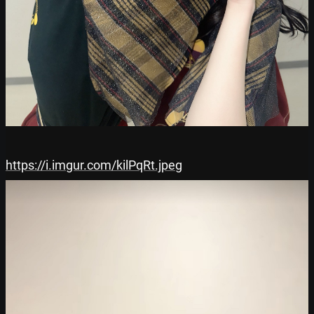
https://i.imgur.com/kilPqRt.jpeg