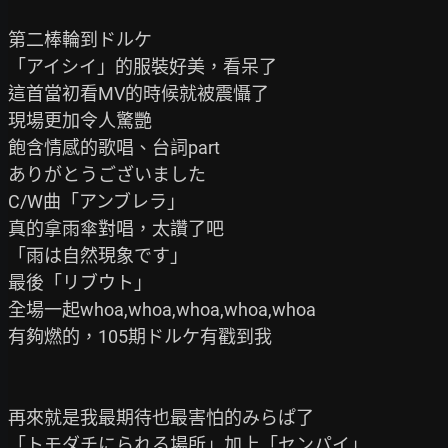
第二棒輪到ドルケ

「アイシイ」的服裝好美，看呆了

這首當初看MV的時候就被震懾了

現場更加令人驚艷

飽含情感的歌唱、台詞part

ありがとうございました

C/W曲「アンブレラ」

真的拿雨傘對唱，太讚了吧

「雨は自然現象です」

最後「リブウト」

全場一起whoa,whoa,whoa,whoa,whoa

有夠燃的，105期ドルケ有戳到我

再來就是我最期待也最害怕的みらぱ了

「トモダチにられる場所」加上「センパイ」
