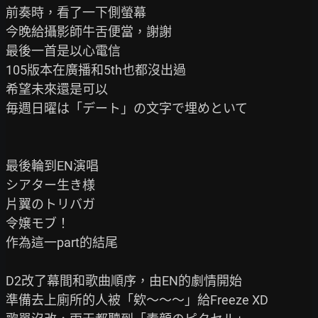
前奏時，看了一下側螢幕

今晚給攝影師牛舌便當，謝謝

最後一首是以心電信

105版本在廣播和5th也都沒出過

希望未來還是可以

毎週日曜は「デート」の文字で埋めといて

最後輪到EN演唱

シアター生き様

片翼のトリバガ

令嬢モブ！

作為這一part的結尾

D2改了幕間和歌曲順序，由EN的劇情開始

準備去上廁所的人被「欸～～～」給Freeze XD
