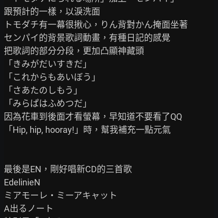
跟預計的一樣，以淚洗面

トモダチ有一幕很揪心，りん背對かん掩面坐著

センパイ的背景歌詞動畫，有種日記的感覺

把歌詞的部分分段，更加凸顯神藏頭

「きみがだいすきだ」

「これからもあいぼう」

「さあたのしもう」

「みらぱはふめつだ」

因為花車到後面才看螢幕，早知道不要看了QQ

「Hip, hip, hooray!」時，幫我補充一點元氣

最後是EN，剛好唱新CD的三首歌

EdelinieN

ミアモーレ・ミーアキャット

A出るノート
