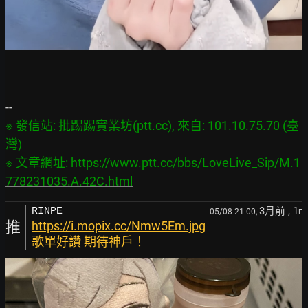
※ 發信站: 批踢踢實業坊(ptt.cc), 來自: 101.10.75.70 (臺
灣)

※ 文章網址: 
https://www.ptt.cc/bbs/LoveLive_Sip/M.1
778231035.A.42C.html
3月前
, 1
RINPE
05/08 21:00,
F
推
https://i.mopix.cc/Nmw5Em.jpg
歌單好讚 期待神戶！