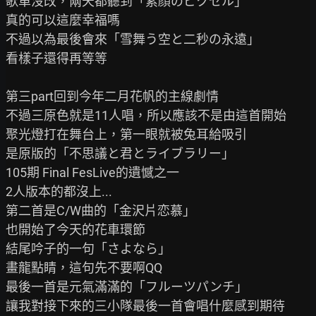
歌單沒改，兩天都聽到「素顔のピクセル」

真的可以這麼幸福嗎

不過以為最後會來「雪舞う空と二秒の永遠」

看樣子還得再等等

第三part回到今年二月花帆的主線劇情

不過三原色就是11人唱，所以應該不是由這首開始

聚光燈打在舞台上，第一眼就被兔耳給吸引

是原版的「不思議と君とライブラリー」

105期 Final FesLive的遺憾之一

2人版本的都沒上...

第二首是C/W曲的「金沢片恋慕」

也開始了今天的花車環節

結尾吟子的一句「さよなら」

畫龍點睛，這句先不要啊QQ

最後一首是元氣滿滿的「フルーツパンチ」

讓我對接下來的三小隊最後一首會唱什麼感到期待
