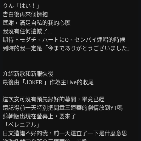
りん「はい！」

告白後再來個擁抱

感謝，滿足自私的我的心願

我沒有任何遺憾了...

期待トモダチ、ハートにQ、センパイ連唱的時候

到時的我一定是「今までありがとうございました」

介紹新歌和新服裝後

最後由「JOKER.」作為主Live的收尾

這次安可沒有預先錄好的幕間，畢竟已經...

還記得前一天特別把間章三連華的劇情放到YT嗎

剪輯版出現在螢幕上，要來了

「ペレニアル」

日文造詣不好的我，前一天還查了一下是什麼意思
