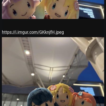
https://i.imgur.com/GKknjfH.jpeg