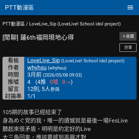
PTT
動漫區
PTT動漫區
/
LoveLive_Sip (LoveLive! School idol project)
[閒聊] 蓮6th福岡現地心得
＋收藏
分享
看板
LoveLive_Sip
(LoveLive! School idol project)
作者
whyhsu
(whyhsu)
時間
3月前
(2026/05/08 09:03)
推噓
4
(
4
推
0
噓
8
→
)
留言
12則, 5人
參與
討論串
1/1
105期的故事已經結束了

身為めぐ党的我，唯一的遺憾就是最後一場FesLive

聽起來很矛盾，明明是約定好的Live

大三角回來，應該要感到高興才對
