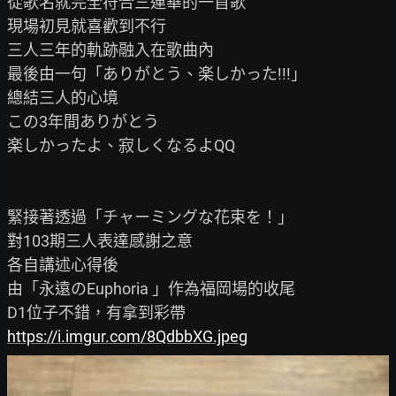
從歌名就完全符合三連華的一首歌

現場初見就喜歡到不行

三人三年的軌跡融入在歌曲內

最後由一句「ありがとう、楽しかった!!!」

總結三人的心境

この3年間ありがとう

楽しかったよ、寂しくなるよQQ

緊接著透過「チャーミングな花束を！」

對103期三人表達感謝之意

各自講述心得後

由「永遠のEuphoria 」作為福岡場的收尾

https://i.imgur.com/8QdbbXG.jpeg