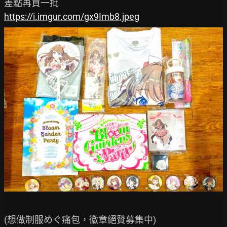
https://i.imgur.com/gx9Imb8.jpeg
(想做制服めぐ痛包，徽章絕贊募集中)
