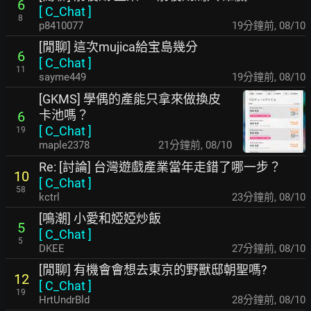
6
[
C_Chat
]
8
p8410077
19分鐘前
,
08/10
[閒聊] 這次mujica給宝島幾分
6
[
C_Chat
]
11
sayme449
19分鐘前
,
08/10
[GKMS] 學偶的產能只拿來做換皮
卡池嗎？
6
[
C_Chat
]
19
maple2378
21分鐘前
,
08/10
Re: [討論] 台灣遊戲產業當年走錯了哪一步？
10
[
C_Chat
]
58
kctrl
23分鐘前
,
08/10
[鳴潮] 小愛和婭婭炒飯
5
[
C_Chat
]
5
DKEE
27分鐘前
,
08/10
[閒聊] 有機會會想去東京的野獸邸朝聖嗎?
12
[
C_Chat
]
19
HrtUndrBld
28分鐘前
,
08/10