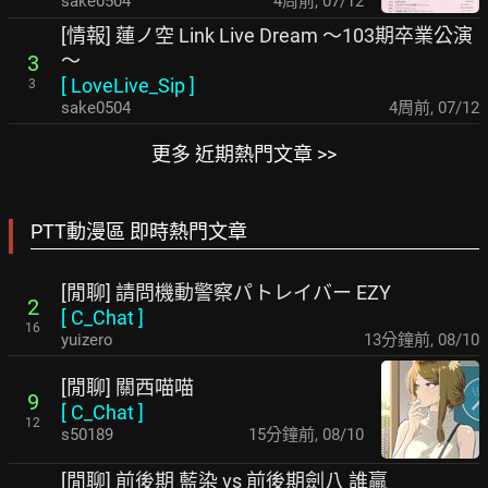
sake0504
4周前
,
07/12
[情報] 蓮ノ空 Link Live Dream ～103期卒業公演
～
3
[
LoveLive_Sip
]
3
sake0504
4周前
,
07/12
更多 近期熱門文章 >>
PTT動漫區 即時熱門文章
[閒聊] 請問機動警察パトレイバー EZY
2
[
C_Chat
]
16
yuizero
13分鐘前
,
08/10
[閒聊] 關西喵喵
9
[
C_Chat
]
12
s50189
15分鐘前
,
08/10
[閒聊] 前後期 藍染 vs 前後期劍八 誰贏