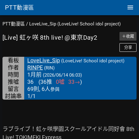
PTT
動漫區
PTT動漫區
/
LoveLive_Sip (LoveLive! School idol project)
[Live] 虹ヶ咲 8th live! @東京Day2
＋收藏
分享
看板
LoveLive_Sip
(LoveLive! School idol project)
作者
RINPE
(RIN)
時間
1月前
(2026/06/14 06:03)
推噓
36
(
36
推
0
噓
33
→
)
留言
69則, 6人
參與
討論串
1/1
ラブライブ！虹ヶ咲學園スクールアイドル同好會 8th 