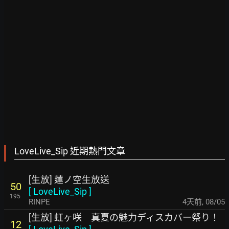
LoveLive_Sip 近期熱門文章
[生放] 蓮ノ空生放送
50
[
LoveLive_Sip
]
195
RINPE
4天前
,
08/05
[生放] 虹ヶ咲 真夏の魅力ディスカバー祭り！
12