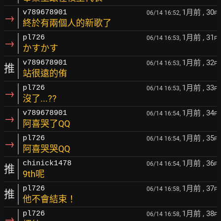
1月前
, 30
v789678901
06/14 16:52,
F
→
終於有兩個人的新歌了
1月前
, 31
pl726
06/14 16:53,
F
→
かすかす
1月前
, 32
v789678901
06/14 16:53,
F
推
站很遠的侑
1月前
, 33
pl726
06/14 16:53,
F
→
沒了...??
1月前
, 34
v789678901
06/14 16:54,
F
→
阿喜哭了QQ
1月前
, 35
pl726
06/14 16:54,
F
→
阿喜哭哭QQ
1月前
, 36
chinick1478
06/14 16:54,
F
推
9th呢
1月前
, 37
pl726
06/14 16:58,
F
推
他不會結束！
1月前
, 38
pl726
06/14 16:58,
F
→