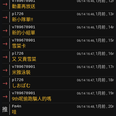
1月前
, 12
v789678901
06/14 16:46,
F
→
動畫再放送
1月前
, 13
pl726
06/14 16:46,
F
→
新小隊單!!
1月前
, 14
v789678901
06/14 16:46,
F
→
新的小組單
1月前
, 15
v789678901
06/14 16:46,
F
→
雪菜卡
1月前
, 16
pl726
06/14 16:47,
F
→
又 又賣雪菜
1月前
, 17
v789678901
06/14 16:47,
F
→
米雅泳裝
1月前
, 18
pl726
06/14 16:47,
F
→
しおぽむ
1月前
, 19
v789678901
06/14 16:47,
F
→
9th呢偷跑騙人的嗎
1月前
, 20
Fm4n
06/14 16:48,
F
推
哇