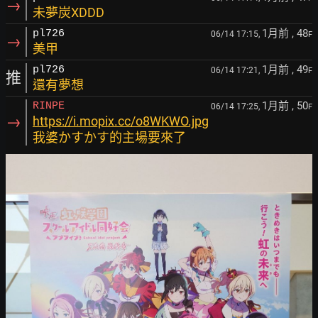
→
未夢炭XDDD
1月前
, 48
pl726
06/14 17:15,
F
→
美甲
1月前
, 49
pl726
06/14 17:21,
F
推
還有夢想
1月前
, 50
RINPE
06/14 17:25,
F
→
https://i.mopix.cc/o8WKWO.jpg
我婆かすかす的主場要來了