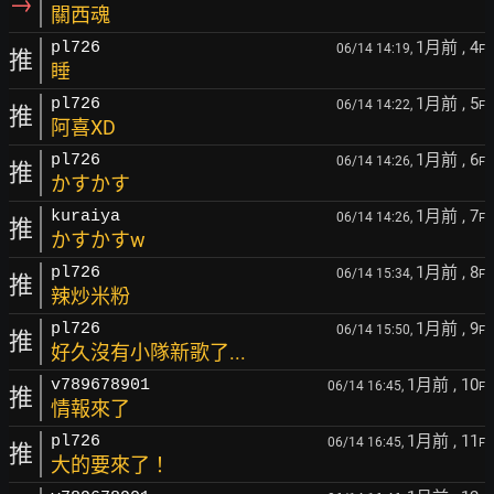
→
關西魂
1月前
, 4
pl726
06/14 14:19,
F
推
睡
1月前
, 5
pl726
06/14 14:22,
F
推
阿喜XD
1月前
, 6
pl726
06/14 14:26,
F
推
かすかす
1月前
, 7
kuraiya
06/14 14:26,
F
推
かすかすw
1月前
, 8
pl726
06/14 15:34,
F
推
辣炒米粉
1月前
, 9
pl726
06/14 15:50,
F
推
好久沒有小隊新歌了...
1月前
, 10
v789678901
06/14 16:45,
F
推
情報來了
1月前
, 11
pl726
06/14 16:45,
F
推
大的要來了！