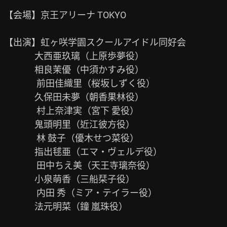
【会場】京王アリーナ TOKYO

【出演】虹ヶ咲学園スクールアイドル同好会

               大西亜玖璃（上原歩夢役）

               相良茉優（中須かすみ役）

       　　前田佳織里（桜坂しずく役）

               久保田未夢（朝香果林役）

　       　村上奈津実（宮下 愛役）

               鬼頭明里（近江彼方役）

　       　林 鼓子（優木せつ菜役）

               指出毬亜（エマ・ヴェルデ役）

　       　田中ちえ美（天王寺璃奈役）

               小泉萌香（三船栞子役）

　       　内田 秀（ミア・テイラー役）

               法元明菜（鐘 嵐珠役）
