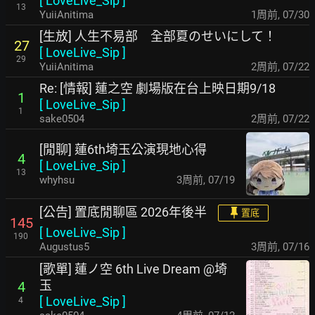
[
LoveLive_Sip
]
13
YuiiAnitima
1周前
,
07/30
[生放] 人生不易部 全部夏のせいにして！
27
[
LoveLive_Sip
]
29
YuiiAnitima
2周前
,
07/22
Re: [情報] 蓮之空 劇場版在台上映日期9/18
1
[
LoveLive_Sip
]
1
sake0504
2周前
,
07/22
[閒聊] 蓮6th埼玉公演現地心得
4
[
LoveLive_Sip
]
13
whyhsu
3周前
,
07/19
[公告] 置底閒聊區 2026年後半
置底
145
[
LoveLive_Sip
]
190
Augustus5
3周前
,
07/16
[歌單] 蓮ノ空 6th Live Dream @埼
玉
4
[
LoveLive_Sip
]
4