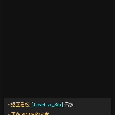
‣
返回看板
[
LoveLive_Sip
]
偶像
‣
更多 RINPE 的文章