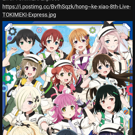
https://i.postimg.cc/BvfhSqzk/hong~ke-xiao-8th-Live-
TOKIMEKI-Express.jpg