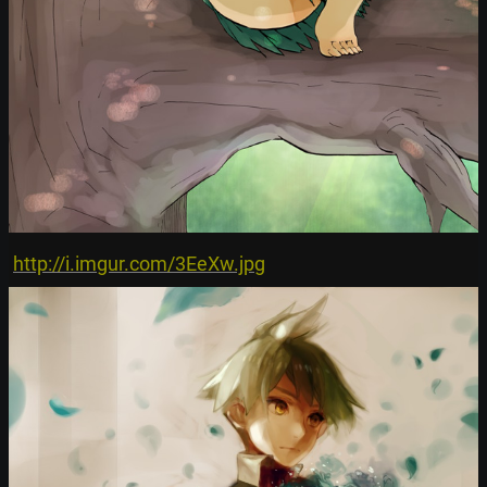
http://i.imgur.com/3EeXw.jpg