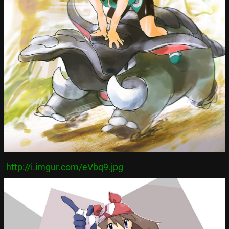
http://i.imgur.com/eVbq9.jpg