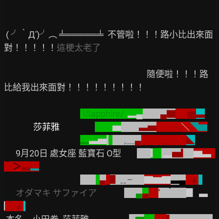
 ( ╯‵Д′)╯︵ ╧═════╧  不管啦！！！路小比出來面
對！！！！！
這梗太老了
 　　　　　　　　　　　　　　　　隨便啦！！！路
比給我出來面對！！！！！！！！！

 \Sapphire/  
▂▄
         ▄▇
      ▆
▃
莎菲雅
         ▅
         ▃▅
        ﹨
＼
◥▆
▂
▃▅
      ,﹏
▄
          ﹏　    
◣
      9月20日 處女座 藍寶石 O型        
▎ 
 ▂
▅▎  
▆▃  
‵＞
▃
▂
▄
▋
﹎╴    
▇▆▇
▃▄
  ▲
 オダマキ サファイア
      ▄
▄
′   ‵      
▊  ▃
▏ 
▲