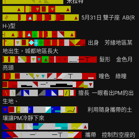
  ︳               
◥  ▲
◣
/ 
米拉特
           ▲
▍▼
▊ 
 ▼
        ▲
 ∥
▎ 
 ▲
▎ 
▎
▍
▎
▊      ▲
  5月31日 雙子座  AB(R
-
|    ▲
▎
 ▲
▲
▎
▼
 ◥
    ▲
"
︿
▼
▊ 
◆
┼
◆
▼
▎ 
▼
◥
◢
  _
  出身　芳緣地區某
▎▍ 
 "
-
◥
▎
▼
▼
 ▲
▼
 ▼▼
_﹏-
一ㄒ￣ 
  髮形　金色月
 ▎
▎
▉
﹊
"
◥
,
▼
▼
◤ 
_
◢
◤
ㄒ　  
▏ ▂  
▉
   ▃
   ▃▂
◥
一"  ▃▅▅▃
▋
◢
▄
▼
  \  
  \ 
◢
◥
◢
▍  
◣
▉
 / ]
▋
  擅長  一眼看出PM的出
▼
▉ 
[_
  ▼
*  
◤
* 
▃
▋
︵/
        利用隨身攜帶的土
◣ 
▲
﹨▍
◣
▅
◤
▃
 ▃
︿◢
▲
◣ 
◣
︱
‵
一
'        ‵
一ㄒ
▆
◤  
/ 
攜帶　控制烈空座的