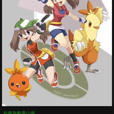
 右邊為動畫小遙