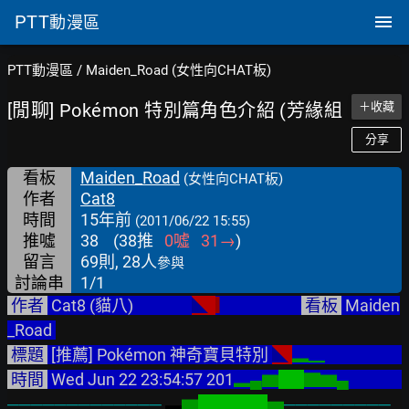
PTT
動漫區
PTT動漫區
/
Maiden_Road (女性向CHAT板)
[閒聊] Pokémon 特別篇角色介紹 (芳緣組
＋收藏
分享
看板
Maiden_Road
(女性向CHAT板)
作者
Cat8
時間
15年前
(2011/06/22 15:55)
推噓
38
(
38
推
0
噓
31
→
)
留言
69則, 28人
參與
討論串
1/1
 作者 
 Cat8 (貓八)                
◣  
▎                   
 看板 
 Maiden
_Road 
 標題 
 [推薦] Pokémon 神奇寶貝特別 
◣ 
▂▁                      
 時間 
 Wed Jun 22 23:54:57 201
▂▄▆
▇▆▄               
───────────── 
▃
▆
▅
─────────