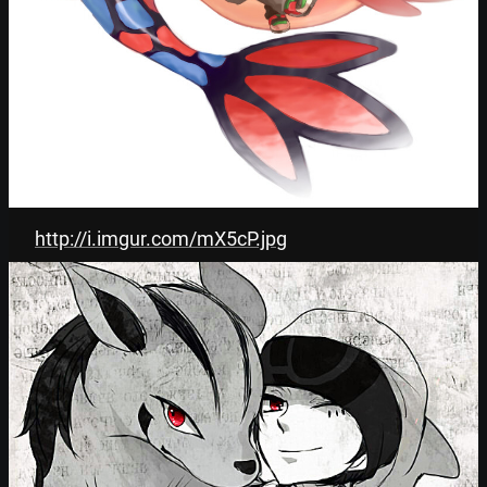
http://i.imgur.com/mX5cP.jpg