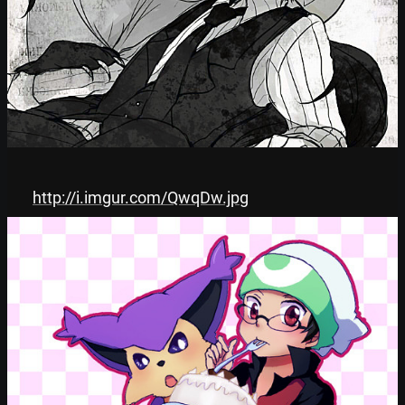
http://i.imgur.com/QwqDw.jpg