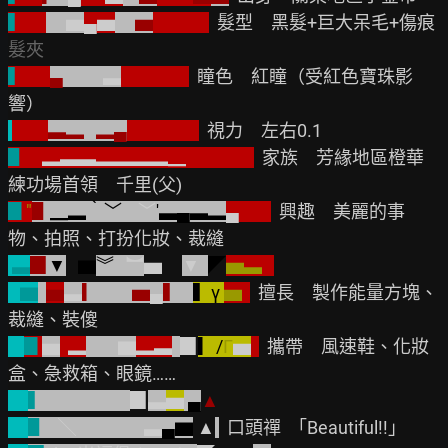
▍     
     ▅
▄▅
▅
  髮型　黑髮+巨大呆毛+傷痕
髮夾
▍      
▄
          ▃
  瞳色　紅瞳（受紅色寶珠影
▃▂   ▂▄
▋    
▂▃▃▂▂▂▂▁                 
  家族　芳緣地區橙華
▊
"
▋
▁▂‵﹀
    ﹀
′▃▄▃▂
▄
  興趣　美麗的事
 ▃
▉
▼
   ▆
︾
   ︼
▅     
▼
◤
▅▃
   ▆
▅
▃
▎        ▅
▄
▍
▍γ 
▅
  擅長　製作能量方塊、
▊
▅
  ▂
        ▆
▂▃
▉
▎/
Γ
▅
  攜帶　風速鞋、化妝
▍                     
▉
▃
▅
 ▄
▲
▋   
╲
▃
▄▆
▲