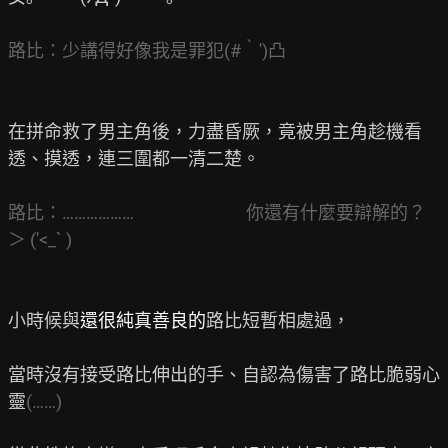
路比：少講得好像我是罪犯(#‵′)凸
在拼命救了男主角後，力盡昏厥，竟被男主角趁機看
透、摸透，連三圍都一清二楚。

路比：………………                            你還有什麼要辯解的？
＞ ('<_` )
小時候與
還很純真善良的
路比短暫相處過，

當時沒有接受路比伸出的手、自認為傷害了路比脆弱心
靈
(……)