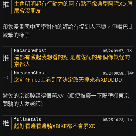
推
主角明明超有行動力的阿 有點不像典型阿宅XD 怎
麼會沒朋友
印象漫畫國中同學對他的評論有提到人不壞，但嘴巴比
, 13
MacaronGhost
05/24 09:57,
F
推
這部有激起我想看的點 是遊佐配的那個像妖怪的
京都人
, 14
MacaronGhost
05/24 09:58,
F
→
之前在nico上看到了決定改天抓來看XDDDDD
遊佐的京都腔講得很萌////（順便推廣一下隔壁棚東京
, 15
fullmetals
05/25 16:23,
F
推
超好看邊看邊騎XBIKE都不會累XD