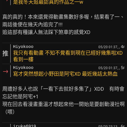
是我冬天追最認真的作品之一w
真的真的！本來還覺得動畫集數好多喔，結果看了一、
兩話後便在幾天內追完了!!!

, 4
Hiyokooo
05/20 01:37,
F
推
我只有看動畫 不知不覺看到現在已經好幾集啦XD
看到一樓
, 5
Hiyokooo
05/20 01:37,
F
→
寫才突然想起小野田是阿宅XD 最近幾話太熱血
周遭好多人也說「一看下去就好多集了」XDD　有時會
忘記他是阿宅+1

現在回去看漫畫重溫才想起來他一開始是要創動漫社啊
, 6
iruka6919
05/20 23:13,
F