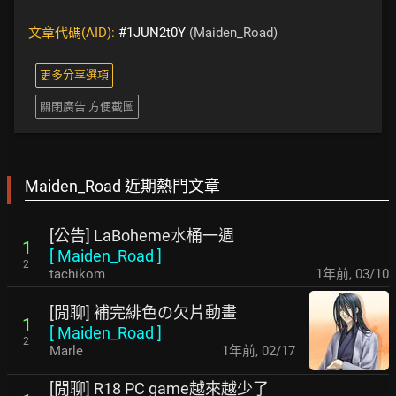
文章代碼(AID):
#1JUN2t0Y
(Maiden_Road)
更多分享選項
關閉廣告 方便截圖
Maiden_Road 近期熱門文章
[公告] LaBoheme水桶一週
1
[
Maiden_Road
]
2
tachikom
1年前
,
03/10
[閒聊] 補完緋色の欠片動畫
1
[
Maiden_Road
]
2
Marle
1年前
,
02/17
[閒聊] R18 PC game越來越少了