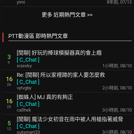
yimi
8年前
,
07/13
更多 近期熱門文章 >>
PTT動漫區 即時熱門文章
[閒聊] 好玩的棒球模擬器真的會上癮
3
[
C_Chat
]
9
sizesky
1小時前
,
08/10
Re: [閒聊] 所以家裡蹲的家人要怎麼救
16
[
C_Chat
]
26
vytvgby
2小時前
,
08/10
[蜘蛛人] MJ 真的有夠正
16
[
C_Chat
]
25
callhek
3小時前
,
08/10
[閒聊] 魔法少女初音在雨中被人用槍指著威脅
5
[
C_Chat
]
12
outsmart33
3小時前
,
08/10