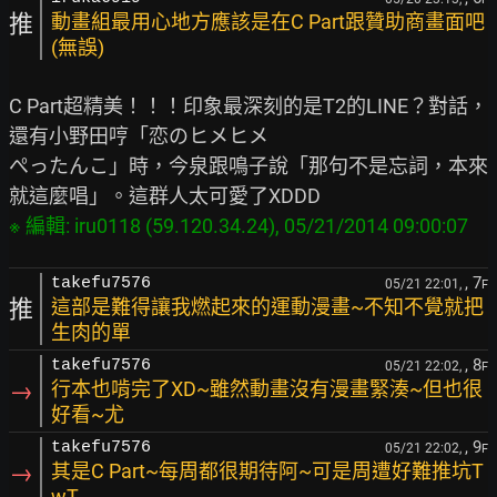
推
動畫組最用心地方應該是在C Part跟贊助商畫面吧
(無誤)
C Part超精美！！！印象最深刻的是T2的LINE？對話，
還有小野田哼「恋のヒメヒメ

ぺったんこ」時，今泉跟鳴子說「那句不是忘詞，本來
, 7
takefu7576
05/21 22:01,
F
推
這部是難得讓我燃起來的運動漫畫~不知不覺就把
生肉的單
, 8
takefu7576
05/21 22:02,
F
→
行本也啃完了XD~雖然動畫沒有漫畫緊湊~但也很
好看~尤
, 9
takefu7576
05/21 22:02,
F
→
其是C Part~每周都很期待阿~可是周遭好難推坑T
wT