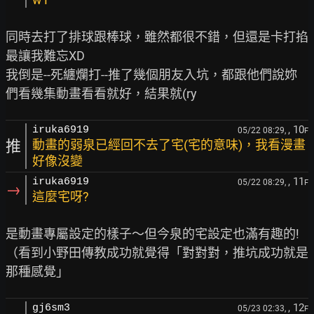
同時去打了排球跟棒球，雖然都很不錯，但還是卡打掐
最讓我難忘XD

我倒是--死纏爛打--推了幾個朋友入坑，都跟他們說妳
, 10
iruka6919
05/22 08:29,
F
推
動畫的弱泉已經回不去了宅(宅的意味)，我看漫畫
好像沒變
, 11
iruka6919
05/22 08:29,
F
→
這麼宅呀?
是動畫專屬設定的樣子～但今泉的宅設定也滿有趣的!

（看到小野田傳教成功就覺得「對對對，推坑成功就是
, 12
gj6sm3
05/23 02:33,
F