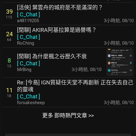
[活俠] 葉雲舟的城府是不是滿深的？
39
[
C_Chat
]
115
a48119205
3小時前
,
08/10
[閒聊] AKIRA阿基拉算是過譽嗎？
24
[
C_Chat
]
64
RoChing
3小時前
,
08/10
[閒聊] 為什麼楓之谷歷久不衰
8
[
C_Chat
]
15
MrBing
3小時前
,
08/10
Re: [今島] IGN質疑任天堂不再創新 正在失去自己
的靈魂
11
[
C_Chat
]
18
forsakesheep
3小時前
,
08/10
更多 即時熱門文章 >>