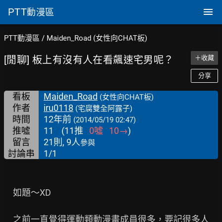
PTT
動漫區
PTT動漫區
/
Maiden_Road (女性向CHAT板)
[閒聊] 板上有沒有人在看飆速宅男呢？
＋收藏
分享
看板
Maiden_Road
(女性向CHAT板)
作者
iru0118
(宅腐雙全阿露子)
時間
12年前
(2014/05/19 02:47)
推噓
11
(
11
推
0
噓
10
→
)
留言
21則, 9人
參與
討論串
1/1
　如題～XD

　之前一直覺得運動類動漫畫成員很多，要記很多人