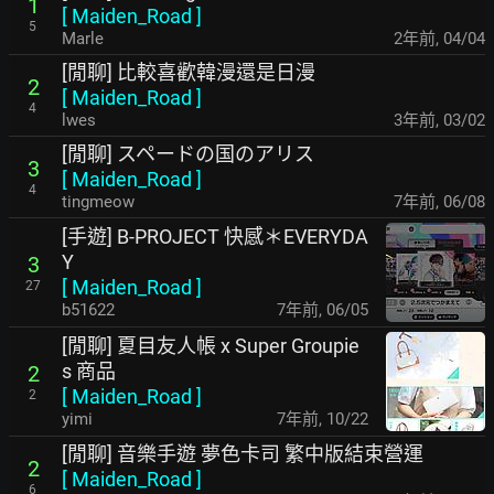
1
[
Maiden_Road
]
5
Marle
2年前
,
04/04
[閒聊] 比較喜歡韓漫還是日漫
2
[
Maiden_Road
]
4
lwes
3年前
,
03/02
[閒聊] スペードの国のアリス
3
[
Maiden_Road
]
4
tingmeow
7年前
,
06/08
[手遊] B-PROJECT 快感＊EVERYDA
Y
3
[
Maiden_Road
]
27
b51622
7年前
,
06/05
[閒聊] 夏目友人帳 x Super Groupie
s 商品
2
[
Maiden_Road
]
2
yimi
7年前
,
10/22
[閒聊] 音樂手遊 夢色卡司 繁中版結束營運
2
[
Maiden_Road
]
6