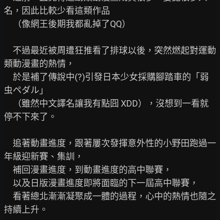
名，因此比較少看這類作品

　（像網王後期我都亂掉了QQ）

　不過最近被周遭狂推看了排球以後，突然燃起對運動
類動漫畫的熱情，

　於是補了傳說中(?)引發日本少女採購腳踏車的「弱
虫ペダル」

　（雖然中文譯名讓我有點囧 XDD），沒想到一看就
停不下來了。

　追著動畫進度，跟著屢次發揮意外性的小野田跑過一
年級迎新賽、集訓，

　補回漫畫進度，到動畫進度的高中聯賽，

　以及日版漫畫進度即將面臨的下一屆高中聯賽，

　看著總北漸漸凝聚成一體的過程，心中的熱情也隨之
持續上升。
