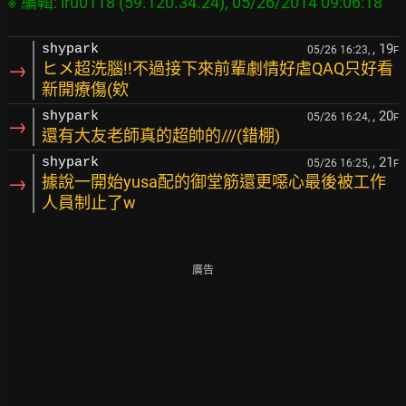
, 19
shypark
05/26 16:23,
F
→
ヒメ超洗腦!!不過接下來前輩劇情好虐QAQ只好看
新開療傷(欸
, 20
shypark
05/26 16:24,
F
→
還有大友老師真的超帥的///(錯棚)
, 21
shypark
05/26 16:25,
F
→
據說一開始yusa配的御堂筋還更噁心最後被工作
人員制止了w
廣告