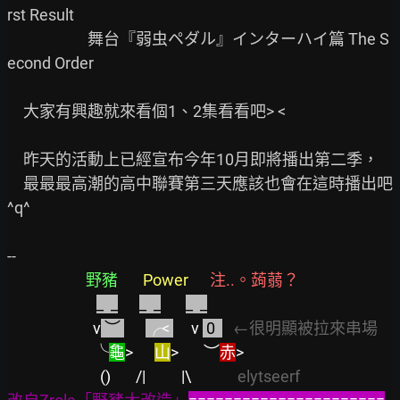
rst Result

　　　　　舞台『弱虫ペダル』インターハイ篇 The S
econd Order

　大家有興趣就來看個1、2集看看吧> <

　昨天的活動上已經宣布今年10月即將播出第二季，

　最最最高潮的高中聯賽第三天應該也會在這時播出吧
^q^

--

野豬
Power
注..。蒟蒻？
_  _
_  _
_  _
v
 ︶ 
╭< 
v 
 0  
←很明顯被拉來串場
╰
龜
>      
山
>       ︶
赤
>
 ()       /|          |\
             elytseerf