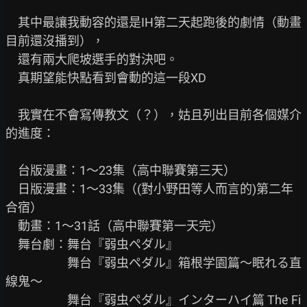
　其中最讓我動容的還是IH第二天起跑後的劇情（動畫
目前還沒播到），

　還有兩大爬坡選手的對決吧。

　真期望能快點看到會動的這一段XD

　我實在不會寫傳教文（？），姑且列出目前各個媒介
的進度：

　台版漫畫：1～23集（高中聯賽第三天）

　日版漫畫：1～33集（(對小野田等人而言的)第二年
合宿）

　動畫：1～31話（高中聯賽第一天完）

　舞台劇：舞台『弱虫ペダル』

　　　　　舞台『弱虫ペダル』箱根学園篇～眠れる直
線鬼～

　　　　　舞台『弱虫ペダル』インターハイ篇 The Fi