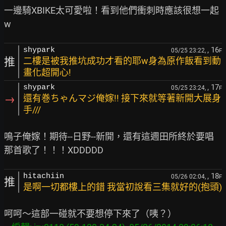
一邊騎XBIKE太可愛啦！看到他們衝刺時應該很想一起
, 16
shypark
05/25 23:22,
F
推
二樓是被我推坑成功才看的耶w身為原作飯看到動
畫化超開心!
, 17
shypark
05/25 23:24,
F
→
還有巻ちゃんマジ俺嫁!! 接下來就等著新開大展身
手///
鳴子俺嫁！期待--日野--新開，還有這週田所終於要唱
, 18
hitachiin
05/26 02:04,
F
推
是啊一切都樓上的錯 我當初說看三集就好的(抱頭)