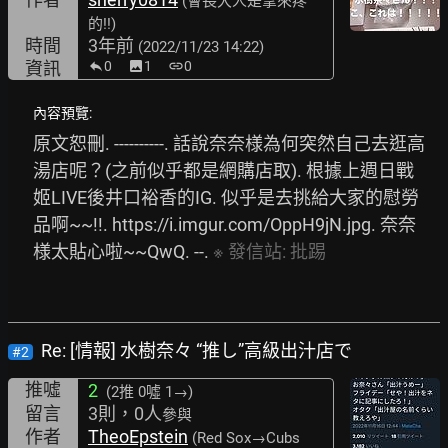
(會長大人是拿來疼
的!!)
時間
3年前
(2022/11/23 14:22)
資訊
0
image
1
link
0
內容預覽:
原文恕刪. ----------. 話說奈奈様為何突然自己去逛高
湯店呢？(之前似乎都是網購店取). 根據上週日戰
姬LIVE後井口裕香的IG. 似乎是去挑給大家的慰勞
品啊~~!!. 
https://i.imgur.com/OppH9jN.jpg.
 奈奈
様太貼心啦~~QwQ. --. 
※
發信站:
批踢
Re: [情報] 水樹奈々 “推し”高級出汁店で
#2
推噓
2
(2推
0噓 1→
)
留言
3則，0人
參與
作者
TheoEpstein
(Red Sox→Cubs