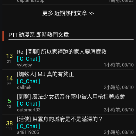
captainusopp
1周前
,
08/03
更多 近期熱門文章 >>
PTT動漫區 即時熱門文章
Re: [閒聊] 所以家裡蹲的家人要怎麼救
13
[
C_Chat
]
21
vytvgby
1小時前
,
08/10
[蜘蛛人] MJ 真的有夠正
14
[
C_Chat
]
22
callhek
2小時前
,
08/10
[閒聊] 魔法少女初音在雨中被人用槍指著威脅
5
[
C_Chat
]
12
outsmart33
2小時前
,
08/10
[活俠] 葉雲舟的城府是不是滿深的？
38
[
C_Chat
]
111
a48119205
2小時前
,
08/10