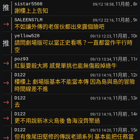
11月前
, 8
sistar5566
09/12 18:58,
F
推
謝樓上上告知
11月前
, 9
SALEENS7LM
09/12 22:16,
F
→
不如讓外傳的老傢伙都出來露個臉吧
11月前
, 10
yellow528
09/13 12:23,
F
推
請問劇場版可以當正史看嗎？一直都當作平行時
空
11月前
, 11
poz93
09/13 13:34,
F
→
紅髮要殺大將 感覺單挑也能無傷殺掉綠牛
11月前
, 12
D122
09/13 14:19,
F
→
樓樓上 劇場版基本不能當本傳 因為島與島的冒險
時間線差不進
11月前
, 13
D122
09/13 14:19,
F
→
去
11月前
, 14
D122
09/13 14:19,
F
→
更不用說新冰火島後 魯海沒齊聚過
11月前
, 15
D122
09/13 14:20,
F
→
但有像尾田堅修的傳說老頭系列 基本能把任務當