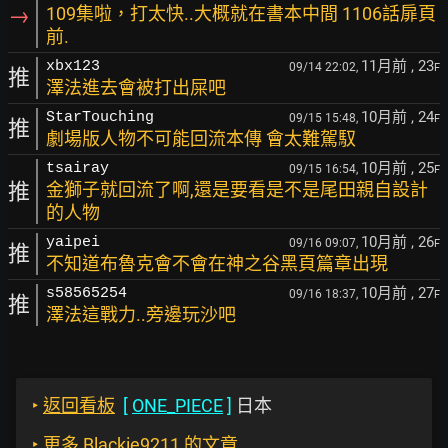
→
109集啦，打太快..大概就在書本中間 1106話扉頁
前.
11月前
, 23
xbx123
09/14 22:02,
F
推
澤法進去會被打出屎吧
10月前
, 24
StarTouching
09/15 15:48,
F
推
劇場版人物不可能回流本傳 會太難駕馭
10月前
, 25
tsairay
09/15 16:54,
F
推
金獅子就回流了啊,還是要看是不是尾田親自設計
的人物
10月前
, 26
yaipei
09/16 09:07,
F
推
不知道布魯克會不會在神之谷黑頁篇章出現
10月前
, 27
s58565254
09/16 18:37,
F
推
澤法這戰力..旁邊玩沙吧
‣
返回看板
[
ONE_PIECE
]
日本
‣
更多 Blackie9211 的文章