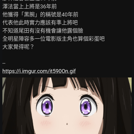
澤法當上上將是36年前

他獲得「黑腕」的稱號是40年前

代表他此時實力應該有準上將吧

不知道尾田有沒有機會讓他露個臉

全明星陣容多一位電影版主角也算個彩蛋吧

大家覺得呢？

https://i.imgur.com/it590On.gif