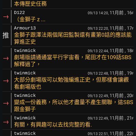
本傳歷史任務
11月前
, 16
D122
09/13 14:20,
F
→
（金獅子 z ...
11月前
, 17
Armour13
09/13 22:20,
F
推
金獅子跟澤法兩個尾田監製還有畫第0話的應該能
算進正史
11月前
, 18
twinmick
09/13 22:44,
F
→
劇場版請通通當平行宇宙看，尾田才在109話SBS
解釋過了，
11月前
, 19
twinmick
09/13 22:48,
F
→
大部分劇場版可以勉強編進正史，但那樣會讓觀
看劇場版也
11月前
, 20
twinmick
09/13 22:49,
F
→
變成一份義務，所以他才盡量不產生關聯，這SBS
跟金獅子
11月前
, 21
twinmick
09/13 22:49,
F
→
有關，有興趣可以去找完整的看.
11月前
, 22
twinmick
09/13 22:51,
F