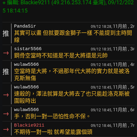
※ 編輯: Blackie9211 (49.216.253.174 臺灣), 09/12/202
11月前
, 2
PandaSir
09/12 18:28,
F
推
其實可以畫 但就要跟金獅子一樣 不能提到主時間
線
11月前
, 3
sistar5566
09/12 18:35,
F
→
鋼骨空當時不知道是不是大將還是元帥
11月前
, 4
wulaw5566
09/12 18:45,
F
推
空當時是大將，不過那年代大將的實力就是被洛
克斯無傷
11月前
, 5
wulaw5566
09/12 18:45,
F
→
速殺的，澤法就算是大將去了也只能趁洛克斯被
圍毆時出
11月前
, 6
wulaw5566
09/12 18:45,
F
→
手，否則一對一恐怕性命不保。
11月前
, 7
Blackie9211
09/12 18:46,
F
→
不期待一對一啦 就希望能露個頭