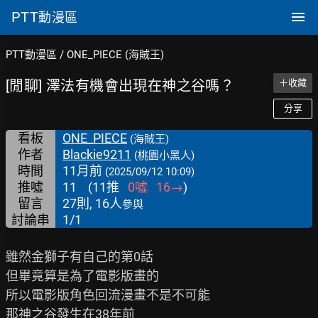
PTT
動漫區
PTT動漫區
/
ONE_PIECE (海賊王)
[閒聊] 澤法有機會出現在神之谷嗎？
＋收藏
分享
看板
ONE_PIECE
(海賊王)
作者
Blackie9211
(桃園小黑人)
時間
11月前
(2025/09/12 10:09)
推噓
11
(
11
推
0
噓
16
→
)
留言
27則, 16人
參與
討論串
1/1
雖然金獅子有自己的第0話

但畢竟算是為了電影版畫的

所以電影版角色回流漫畫不是不可能

那神之谷發生在38年前
