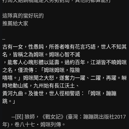
打雨天鋁鋼橋龍是大劣勢對局，其他的都算能打

這隊真的蠻好玩的

推薦給大家

古有一女，性愚鈍，所善者唯有花言巧語，世人不知其
名，皆稱之為姆咪。姆咪心智不滅
，能奪人心魄形體以延壽。過約百年，江湖皆不曉姆咪
之名，僅流傳：「姆咪姆咪，陰險
嘻嘻。」姆咪聞之大怒，遂奮力一躍、二躍，再躍。瞬
時地動山搖，九州始有長江沃土、
黃河九曲。及後世，世人徑相警語：「姆咪，蹦蹦
跳。」
        ─[民] 狼師，《戰女記》(臺灣：蹦蹦跳出版社2017
年)，卷八十七‧姆咪列傳。
