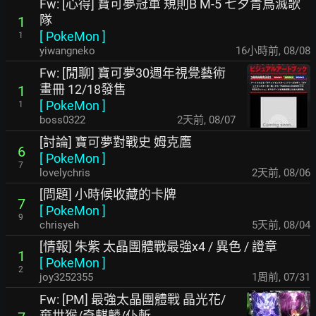
Fw: [心得] 寶可夢冠軍 規則B M-5 七夕青鳥滅歌
隊
1
[
PokeMon
]
1
yiwangneko
16小時前
,
08/08
Fw: [閒聊] 寶可夢30週年視覺藝術
畫冊 12/18發售
1
[
PokeMon
]
1
boss0322
2天前
,
08/07
[討論] 寶可夢對戰史 姆克鷹
6
[
PokeMon
]
7
lovelychris
2天前
,
08/06
[問題] 小時候收藏的卡牌
7
[
PokeMon
]
9
chrisyeh
5天前
,
08/04
[情報] 朱紫 太晶團體戰最強x4 / 異色 / 證章
1
[
PokeMon
]
2
joy3252355
1周前
,
07/31
Fw: [PM] 最強太晶團體戰 晶光花/
棄世猴/奇麒麟/仆斬