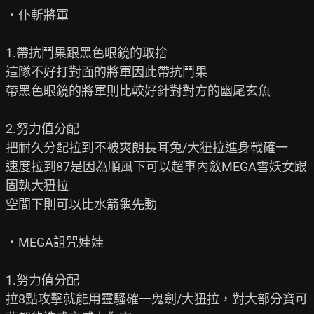
‧仆斬將軍

1.帶抗鬥果跟黑色眼鏡的取捨

這隊不好打對面的將軍因此帶抗鬥果

帶黑色眼鏡的將軍則比較好針對對方的幽尾玄魚

2.努力值分配

把耐久分配拉到不被爽朗長耳兔/大狃拉進身戰確一

速度拉到87是因為順風下可以超車內斂MEGA雪妖女跟
固執大狃拉

空間下則可以比水箭龜先動

‧MEGA詛咒娃娃

1.努力值分配

拉8點攻擊就能用靈騷確一鬼劍/大狃拉，對大部分寶可