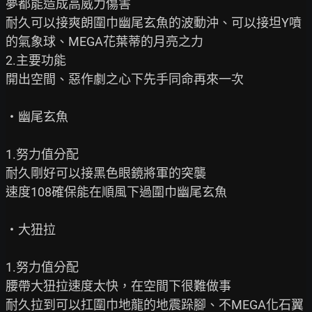
夢都能造成高威力傷害

耐久可以接爽朗圍巾幽尾玄魚的波動沖、可以接坦Y噴
的氣象球、MEGA花葉蒂的月亮之力

2.主要功能

開出空間、惡作劇之心下先手同命再來一次

‧幽尾玄魚

1.努力值分配

耐久剛好可以接黑色眼鏡將軍的突襲

速度108確保能在順風下過圍巾幽尾玄魚

‧大狃拉

1.努力值分配

腰帶大狃拉速度太快，在空間下很難做事

耐久拉到可以扛圍巾地龍的地震跺腳、不MEGA化石翼