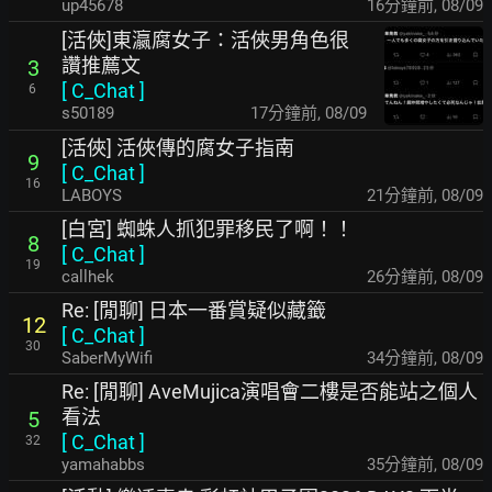
up45678
17分鐘前
,
08/09
[活俠]東瀛腐女子：活俠男角色很
讚推薦文
3
[
C_Chat
]
6
s50189
17分鐘前
,
08/09
[活俠] 活俠傳的腐女子指南
9
[
C_Chat
]
16
LABOYS
21分鐘前
,
08/09
[白宮] 蜘蛛人抓犯罪移民了啊！！
8
[
C_Chat
]
19
callhek
26分鐘前
,
08/09
Re: [閒聊] 日本一番賞疑似藏籤
12
[
C_Chat
]
30
SaberMyWifi
34分鐘前
,
08/09
Re: [閒聊] AveMujica演唱會二樓是否能站之個人
看法
5
[
C_Chat
]
32
yamahabbs
35分鐘前
,
08/09