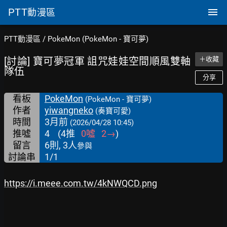
PTT
動漫區
PTT動漫區
/
PokeMon (PokeMon - 寶可夢)
[討論] 寶可夢冠軍 詛咒娃娃空間順風雙軸
＋收藏
隊伍
分享
看板
PokeMon
(PokeMon - 寶可夢)
作者
yiwangneko
(奏寶可愛)
時間
3月前
(2026/04/28 10:45)
推噓
4
(
4
推
0
噓
2
→
)
留言
6則, 3人
參與
討論串
1/1
https://i.meee.com.tw/4kNWQCD.png