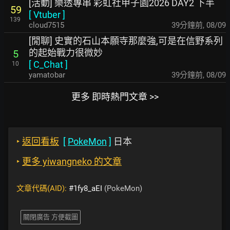
[活動] 樂透專串 彩虹社甲子園2026 DAY2 下半
59
[
Vtuber
]
139
cloud7515
39分鐘前
,
08/09
[閒聊] 史實的石山本願寺那麼強,可是在信野系列
的起始戰力很微妙
5
[
C_Chat
]
10
yamatobar
40分鐘前
,
08/09
更多 即時熱門文章 >>
‣
返回看板
[
PokeMon
]
日本
‣
更多 yiwangneko 的文章
文章代碼(AID):
#1fy8_aEI
(PokeMon)
關閉廣告 方便截圖