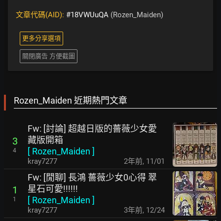
文章代碼(AID):
#18VWUuQA
(Rozen_Maiden)
更多分享選項
關閉廣告 方便截圖
Rozen_Maiden 近期熱門文章
Fw: [討論] 超越日版的薔薇少女愛
藏版開箱
3
[
Rozen_Maiden
]
4
kray7277
2年前
,
11/01
Fw: [閒聊] 長鴻 薔薇少女0心得 翠
星石可愛!!!!!!
1
[
Rozen_Maiden
]
1
kray7277
3年前
,
12/24