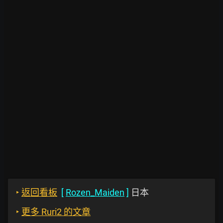
‣
返回看板
[
Rozen_Maiden
]
日本
‣
更多 Ruri2 的文章