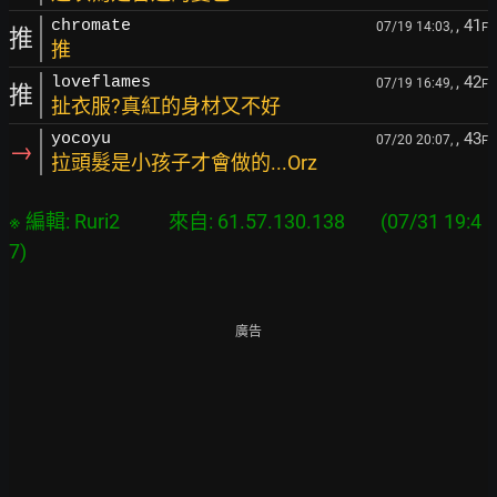
, 41
chromate
07/19 14:03,
F
推
推
, 42
loveflames
07/19 16:49,
F
推
扯衣服?真紅的身材又不好
, 43
yocoyu
07/20 20:07,
F
→
拉頭髮是小孩子才會做的...Orz
※ 編輯: Ruri2           來自: 61.57.130.138        (07/31 19:4
廣告