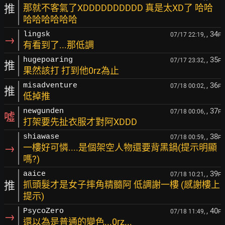
推
那就不客氣了XDDDDDDDDDD 真是太XD了 哈哈
哈哈哈哈哈哈
, 34
lingsk
07/17 22:19,
F
→
有看到了...那低調
, 35
hugepoaring
07/17 23:32,
F
推
果然該打 打到他0rz為止
, 36
misadventure
07/18 00:02,
F
推
低掉推
, 37
newgunden
07/18 00:06,
F
噓
打架要先扯衣服才對阿XDDD
, 38
shiawase
07/18 00:59,
F
→
一樓好可憐....是個架空人物還要背黑鍋(提示明顯
嗎?)
, 39
aaice
07/18 10:21,
F
推
抓頭髮才是女子摔角精髓阿 低調謝一樓 (感謝樓上
提示)
, 40
PsycoZero
07/18 11:49,
F
→
還以為是普通的變色...0rz...