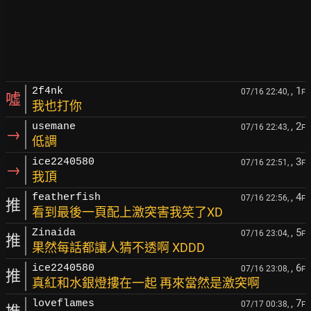
, 1
2f4nk
07/16 22:40,
F
噓
我也打你
, 2
usemane
07/16 22:43,
F
→
低調
, 3
ice2240580
07/16 22:51,
F
→
我頂
, 4
featherfish
07/16 22:56,
F
推
看到最後一頁配上激突害我笑了XD
, 5
Zinaida
07/16 23:04,
F
推
果然每話都讓人猜不透啊 XDDD
, 6
ice2240580
07/16 23:08,
F
推
真紅和水銀燈摟在一起 再來當然是激突啊
, 7
loveflames
07/17 00:38,
F