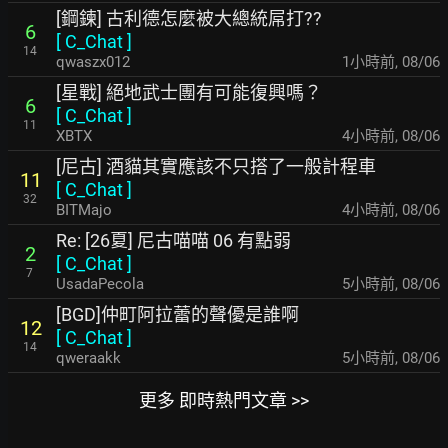
[鋼鍊] 古利德怎麼被大總統屌打??
6
[
C_Chat
]
14
qwaszx012
1小時前
,
08/06
[星戰] 絕地武士團有可能復興嗎？
6
[
C_Chat
]
11
XBTX
4小時前
,
08/06
[尼古] 酒貓其實應該不只搭了一般計程車
11
[
C_Chat
]
32
BITMajo
4小時前
,
08/06
Re: [26夏] 尼古喵喵 06 有點弱
2
[
C_Chat
]
7
UsadaPecola
5小時前
,
08/06
[BGD]仲町阿拉蕾的聲優是誰啊
12
[
C_Chat
]
14
qweraakk
5小時前
,
08/06
更多 即時熱門文章 >>