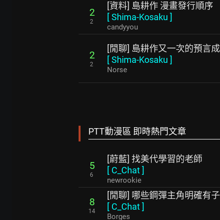
[資料] 島耕作 漫畫發行順序
2
[
Shima-Kosaku
]
2
candyyou
[閒聊] 島耕作又一次的預言
2
[
Shima-Kosaku
]
2
Norse
PTT動漫區 即時熱門文章
[蔚藍] 找美代學習的老師
5
[
C_Chat
]
6
newrookie
[閒聊] 哪些鋼彈主角明確有
8
[
C_Chat
]
14
Borges