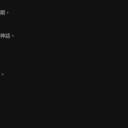
期，

神話，

。
