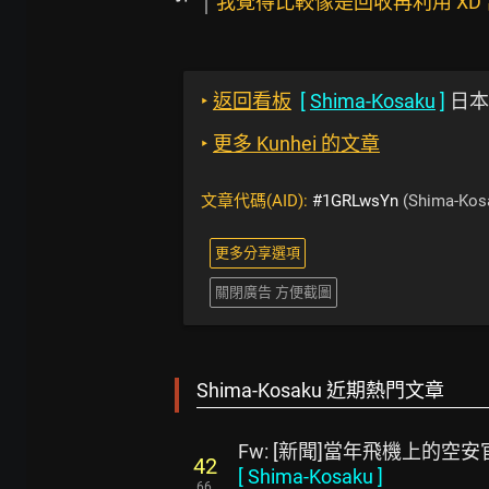
我覺得比較像是回收再利用 XD
‣
返回看板
[
Shima-Kosaku
]
日本
‣
更多 Kunhei 的文章
文章代碼(AID):
#1GRLwsYn
(Shima-Kos
更多分享選項
關閉廣告 方便截圖
Shima-Kosaku 近期熱門文章
Fw: [新聞]當年飛機上的空
42
[
Shima-Kosaku
]
66