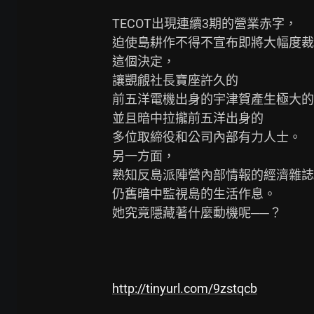
TECOT出現連續3期的營業赤字，

迫使島耕作不得不宣布即將大幅度裁
這個決定，

讓覬覦社長寶座許久的

前五洋電機出身的宇津賀產生極大的
並且暗中拉攏前五洋出身的

多位取締役和公司內部有力人士。

另一方面，

熟知反島派陣營內部情報的經濟雜誌
仍舊暗中監視島的生活作息。

她究竟隱藏著什麼動機呢──？

http://tinyurl.com/9zstqcb