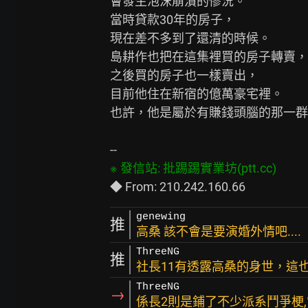
會發生泡沫崩潰的慘況。

當時貸款30年的房子，

現在差不多到了還清的時候。

島耕作也把在這集裡買的房子轉賣，

之後買的房子也一樣賣出，

目前他住在新宿的億萬豪宅裡。

也許，他是屬於有賺錢頭腦的那一群
genewing
推
高桑 該不會是要演婚外情吧....
ThreeNG
推
社長11有透露高桑的身世，這
ThreeNG
→
係長2則是鋪了不少派系鬥爭梗