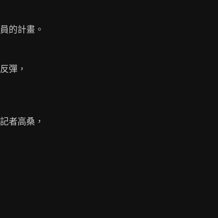
員的計畫。

反彈，

記者高桑，
