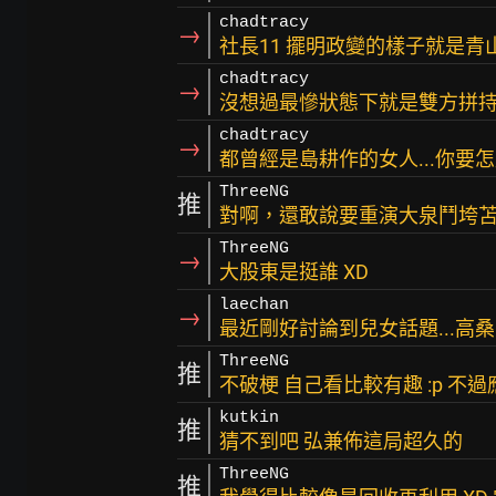
chadtracy
→
社長11 擺明政變的樣子就是
chadtracy
→
沒想過最慘狀態下就是雙方拼
chadtracy
→
都曾經是島耕作的女人...你要怎
ThreeNG
推
對啊，還敢說要重演大泉鬥垮
ThreeNG
→
大股東是挺誰 XD
laechan
→
最近剛好討論到兒女話題...高桑=
ThreeNG
推
不破梗 自己看比較有趣 :p 不過
kutkin
推
猜不到吧 弘兼佈這局超久的
ThreeNG
推