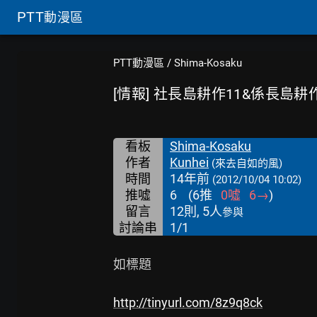
PTT
動漫區
PTT動漫區
/
Shima-Kosaku
[情報] 社長島耕作11&係長島耕作2
看板
Shima-Kosaku
作者
Kunhei
(來去自如的風)
時間
14年前
(2012/10/04 10:02)
推噓
6
(
6
推
0
噓
6
→
)
留言
12則, 5人
參與
討論串
1/1
如標題

http://tinyurl.com/8z9q8ck