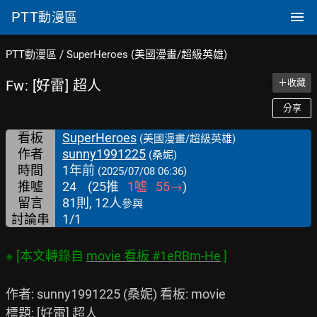
PTT
動漫區
PTT動漫區
/
SuperHeroes (美國漫畫/超級英雄)
Fw: [好雷] 超人
＋收藏
分享
看板
SuperHeroes
(美國漫畫/超級英雄)
作者
sunny1991225
(桑妮)
時間
1年前
(2025/07/08 06:36)
推噓
24
(
25
推
1
噓
55
→
)
留言
81則, 12人
參與
討論串
1/1
※ [本文轉錄自 
movie 看板 #1eRBm-He
 ]
作者: sunny1991225 (桑妮) 看板: movie

標題: [好雷] 超人
