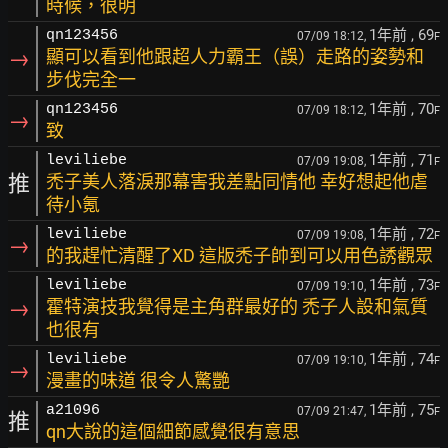
時候，很明
1年前
, 69
qn123456
07/09 18:12,
F
→
顯可以看到他跟超人力霸王（誤）走路的姿勢和
步伐完全一
1年前
, 70
qn123456
07/09 18:12,
F
→
致
1年前
, 71
leviliebe
07/09 19:08,
F
推
禿子美人落淚那幕害我差點同情他 幸好想起他虐
待小氪
1年前
, 72
leviliebe
07/09 19:08,
F
→
的我趕忙清醒了XD 這版禿子帥到可以用色誘觀眾
1年前
, 73
leviliebe
07/09 19:10,
F
→
霍特演技我覺得是主角群最好的 禿子人設和氣質
也很有
1年前
, 74
leviliebe
07/09 19:10,
F
→
漫畫的味道 很令人驚艷
1年前
, 75
a21096
07/09 21:47,
F
推
qn大說的這個細節感覺很有意思