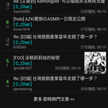
Re: [又被封] Asmongold : 可以槍殺非法移民兒童
-3
[
C_Chat
]
17
itachi6060
22分鐘前
,
08/10
[holo] AZKi罵倒のASMR一日限定公開
8
[
C_Chat
]
12
kinve1014
27分鐘前
,
08/10
Re: [討論] 台灣遊戲產業當年走錯了哪一步？
-2
[
C_Chat
]
38
kl50365
27分鐘前
,
08/10
[FGO] 泳裝莉莉絲的秘密
5
[
C_Chat
]
5
gino861027
28分鐘前
,
08/10
Re: [討論] 台灣遊戲產業當年走錯了哪一步？
4
[
C_Chat
]
19
pponywong
33分鐘前
,
08/10
更多 即時熱門文章 >>