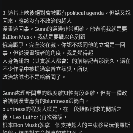
3. 這片上映後絕對會被戰有political agenda。但話又說
回來，應該沒有不政治的超人

漫畫這回事。Gunn的選邊非常明確，他表明我就是要
戰Elon Musk，我就是要戰以色列跟

俄烏戰爭，完全沒在藏。你認不認同他的立場是一回
事，但從漫畫讀者的角度，我是覺得超

人身為紐約（其實就大都會）的前線記者那麼久，還在
不少作品中被提過拿普立茲獎，所以

政治站隊也不是啥新聞了。

Gunn處理新聞業的態度離知性有段距離，但有一種政
治諷刺漫畫應有的bluntness跟簡白，

bluntness的程度大概是，在一段類似刑求的問話之
後，Lex Luthor (再次強調，

根本Elon Musk)就拿一個支持超人的中東移民玩俄羅斯