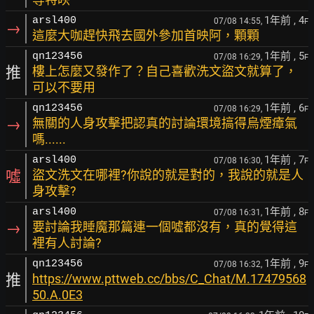
1年前
, 4
arsl400
07/08 14:55,
F
→
這麼大咖趕快飛去國外參加首映阿，顆顆
1年前
, 5
qn123456
07/08 16:29,
F
推
樓上怎麼又發作了？自己喜歡洗文盜文就算了，
可以不要用
1年前
, 6
qn123456
07/08 16:29,
F
→
無關的人身攻擊把認真的討論環境搞得烏煙瘴氣
嗎......
1年前
, 7
arsl400
07/08 16:30,
F
噓
盜文洗文在哪裡?你說的就是對的，我說的就是人
身攻擊?
1年前
, 8
arsl400
07/08 16:31,
F
→
要討論我睡魔那篇連一個噓都沒有，真的覺得這
裡有人討論?
1年前
, 9
qn123456
07/08 16:32,
F
推
https://www.pttweb.cc/bbs/C_Chat/M.17479568
50.A.0E3