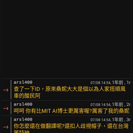
1年前
, 1
arsl400
07/08 14:54,
F
→
查了一下ID，原來桑妮大大是個以為人家搭順風
車的酸民阿
1年前
, 2
arsl400
07/08 14:54,
F
→
呵呵 你有比MIT AI博士更厲害喔?厲害了我的桑妮
1年前
, 3
arsl400
07/08 14:54,
F
→
你怎麼還在做翻譯呢?還扣人歧視帽子，還在台灣
等特映