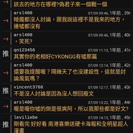
→
該去的地方在哪裡?偽君子來一個戰一個
1年前
, 39
arsl400
07/09 09:46,
F
→
睡魔都沒人討論，跟我說這裡不是我來的地方，
連噓都沒有
1年前
, 40
arsl400
07/09 09:46,
F
→
，笑死?
1年前
, 41
qn123456
07/09 11:13,
F
推
其實你的老相好CYKONGG有噓那篇
1年前
, 42
arsl400
07/09 12:14,
F
→
還要我提醒喔？隔幾天了也沒建設性，這就是討
論風氣嗎？
1年前
, 43
vincent3768
07/09 12:17,
F
推
不是沒人討論是因為沒人想回廢文
1年前
, 44
arsl400
07/09 13:22,
F
→
喔是喔你噓的倒是很爽阿，所以我那些都是好文?
1年前
, 45
leviliebe
07/09 14:13,
F
推
剛看完 好好看 南港喜樂送硬卡海報和全明星超人
漫畫