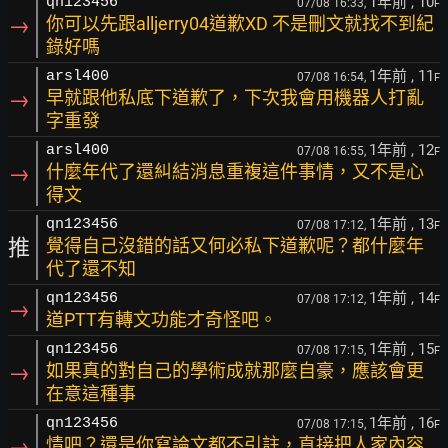
1年前
, 10
qn123456
07/08 16:33,
F
→
你可以先跟alljerry04道歉XD 不是刪文就找不到紀
錄好嗎
1年前
, 11
arsl400
07/08 16:54,
F
→
早就跟他私底下道歉了，下次我會用機器人打亂
字重發
1年前
, 12
arsl400
07/08 16:55,
F
→
什麼年代了還糾結消息重複這件事情，又不是心
得文
1年前
, 13
qn123456
07/08 17:12,
F
推
覺得自己沒錯的話又何必私下道歉呢？都什麼年
代了還不知
1年前
, 14
qn123456
07/08 17:12,
F
→
道PTT有轉文功能才奇怪吧。
1年前
, 15
qn123456
07/08 17:15,
F
→
如果真的對自己的學術成就那麼自豪，應該會更
在意這種事
1年前
, 16
qn123456
07/08 17:15,
F
→
情吧？還是你寫論文都不引註，直接把人家內容