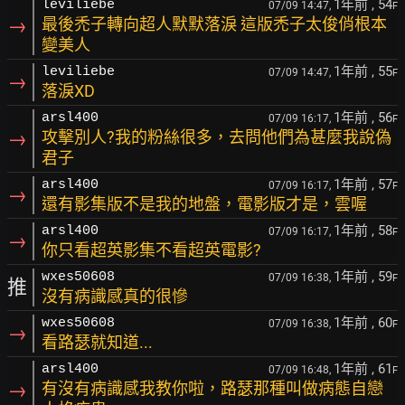
1年前
, 54
leviliebe
07/09 14:47,
F
→
最後禿子轉向超人默默落淚 這版禿子太俊俏根本
變美人
1年前
, 55
leviliebe
07/09 14:47,
F
→
落淚XD
1年前
, 56
arsl400
07/09 16:17,
F
→
攻擊別人?我的粉絲很多，去問他們為甚麼我說偽
君子
1年前
, 57
arsl400
07/09 16:17,
F
→
還有影集版不是我的地盤，電影版才是，雲喔
1年前
, 58
arsl400
07/09 16:17,
F
→
你只看超英影集不看超英電影?
1年前
, 59
wxes50608
07/09 16:38,
F
推
沒有病識感真的很慘
1年前
, 60
wxes50608
07/09 16:38,
F
→
看路瑟就知道...
1年前
, 61
arsl400
07/09 16:48,
F
→
有沒有病識感我教你啦，路瑟那種叫做病態自戀