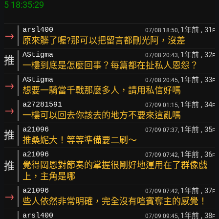
1年前
, 31
arsl400
07/08 18:50,
F
→
原來髒了喔?那可以把留言都刪光阿，沒差
1年前
, 32
AStigma
07/08 20:43,
F
推
一樓到底是怎麼回事？每篇都在扯私人恩怨？
1年前
, 33
AStigma
07/08 20:45,
F
→
想要一騎當千戰那麼多人，請用私信好嗎
1年前
, 34
a27281591
07/09 01:15,
F
→
一樓可以回去你該去的地方不要來這亂嗎
1年前
, 35
a21096
07/09 07:37,
F
推
推桑妮大！等等準備要二刷～
1年前
, 36
a21096
07/09 07:42,
F
推
覺得岡恩對節奏的掌握很剛好地運用在了群像戲
上，主角是哪
1年前
, 37
a21096
07/09 07:42,
F
→
些人依然非常明確，完全沒有喧賓奪主的感覺！
1年前
, 38
arsl400
07/09 09:45,
F