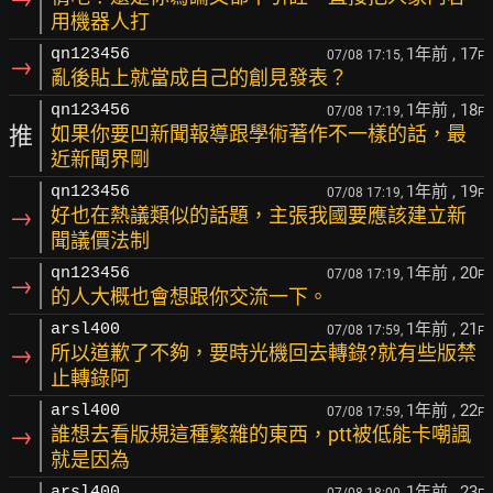
用機器人打
1年前
, 17
qn123456
07/08 17:15,
F
→
亂後貼上就當成自己的創見發表？
1年前
, 18
qn123456
07/08 17:19,
F
推
如果你要凹新聞報導跟學術著作不一樣的話，最
近新聞界剛
1年前
, 19
qn123456
07/08 17:19,
F
→
好也在熱議類似的話題，主張我國要應該建立新
聞議價法制
1年前
, 20
qn123456
07/08 17:19,
F
→
的人大概也會想跟你交流一下。
1年前
, 21
arsl400
07/08 17:59,
F
→
所以道歉了不夠，要時光機回去轉錄?就有些版禁
止轉錄阿
1年前
, 22
arsl400
07/08 17:59,
F
→
誰想去看版規這種繁雜的東西，ptt被低能卡嘲諷
就是因為
1年前
, 23
arsl400