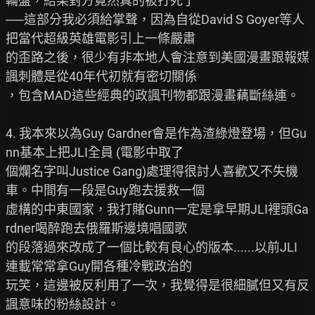
輪盤，結果對方竟然真的被打死了

──這部分我必須給掌聲，因為自從David S Goyer等人
把當代超級英雄電影引上一條嚴肅

的歪路之後，很少有非本地人會注意到美國漫畫跟報媒
諷刺體是從40年代初就有密切關係

，包含MAD這些經典的政諷刊物都跟漫畫藕斷絲連。

4. 我本來以為Guy Gardner會是作為渣綠燈登場，但Gu
nn基本上把JLI全員 (電影中取了

個爛名字叫Justice Gang)處理得很討人喜歡又不失機
車。中間有一段是Guy跑去援救一個

虛構的中東國家，我打賭Gunn一定是拿早期JLI裡頭Ga
rdner喝醉跑去俄羅斯邊境唱國歌

的段落過來改成了一個比較有良心的版本......以前JLI
連載常常拿Guy開各種冷戰政治的

玩笑，這邊被反利用了一次，我覺得是很細膩但又有反
諷意味的粉絲設計。
