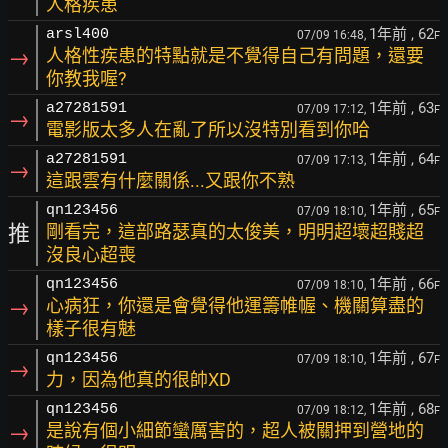
人格疾患
1年前
, 62
arsl400
07/09 16:48,
F
→
人格性疾患的特點就是不覺得自己有問題，還要
你教我喔?
1年前
, 63
a27281591
07/09 17:12,
F
→
電影版太多人在亂了所以沒特別看到你哈
1年前
, 64
a27281591
07/09 17:13,
F
→
這跟雲有什麼關係...又跟你不熟
1年前
, 65
qn123456
07/09 18:10,
F
推
剛看完，這部路瑟真的太俊美，明明超壞超賤超
沒良心超喪
1年前
, 66
qn123456
07/09 18:10,
F
→
心病狂，你還是會覺得他運籌帷幄、機關算盡的
樣子很有魅
1年前
, 67
qn123456
07/09 18:10,
F
→
力，因為他真的很帥XD
1年前
, 68
qn123456
07/09 18:12,
F
→
是說有個小細節蠻厲害的，超人被關押到營地的