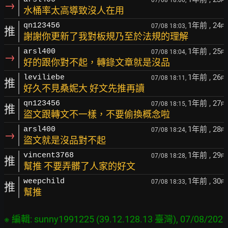
07/08 18:00,
F
→
水桶率太高導致沒人在用
1年前
, 24
qn123456
07/08 18:03,
F
推
謝謝你更新了我對板規乃至於法規的理解
1年前
, 25
arsl400
07/08 18:04,
F
→
好的跟你對不起，轉錄文章就是沒品
1年前
, 26
leviliebe
07/08 18:11,
F
推
好久不見桑妮大 好文先推再讀
1年前
, 27
qn123456
07/08 18:15,
F
推
盜文跟轉文不一樣，不要偷換概念啦
1年前
, 28
arsl400
07/08 18:24,
F
→
盜文就是沒品對不起
1年前
, 29
vincent3768
07/08 18:28,
F
推
幫推 不要弄髒了人家的好文
1年前
, 30
weepchild
07/08 18:33,
F
推
幫推
※ 編輯: sunny1991225 (39.12.128.13 臺灣), 07/08/202