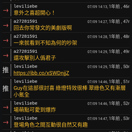
1年前
, 46
leviliebe
07/09 14:13,
F
→
意外之喜超開心！
1年前
, 47
a27281591
07/09 14:27,
F
→
回去你常發文的美劇版啊
1年前
, 48
a27281591
07/09 14:28,
F
→
一來就看到不知為何的吵架
1年前
, 49
a27281591
07/09 14:29,
F
→
還攻擊別人僞君子
1年前
, 50
leviliebe
07/09 14:29,
F
推
https://ibb.co/xSWDnjjZ
1年前
, 51
leviliebe
07/09 14:46,
F
推
Guy在這部很討喜 綠燈特效很棒 翠綠色又有漸層
小氪全
1年前
, 52
leviliebe
07/09 14:46,
F
→
場萌點可愛到爆炸
1年前
, 53
leviliebe
07/09 14:47,
F
→
登場角色之間互動很自然又有趣