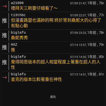
1年前
, 76
a21096
07/09 21:47,
F
→
禮拜天三刷要仔細看了～
1年前
, 77
t13thbc
07/09 22:37,
F
推
但漫畫路瑟也滿帥的啊 終於等到桑妮大的心得了
有點心動
1年前
, 78
biglafu
07/09 23:23,
F
推
桑妮秀秀
1年前
, 79
HXZ
07/14 15:57,
F
推
推
1年前
, 80
biglafu
07/15 14:30,
F
推
覺得岡恩版本的超人相當程度上著重在超人的人
性
1年前
, 81
biglafu
07/15 14:31,
F
→
查克的版本比較著重在神性
廣告