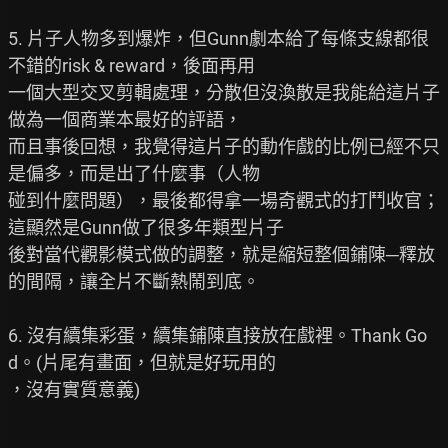
5. 片子人物多到爆炸，但Gunn劇本給了每條支線都很
不錯的risk & reward，後面再用

一個大型交叉剪輯處理，分散但沒渙散是我能給這片子
做為一個商業本最好的評語，

而且事後回想，我覺得這片子的動作戲的比例已經不只
是偏多，而是出了什麼事（人物

碰到什麼問題），最後都得拿一場奇觀式的打鬥收官；
這顯然是Gunn做了很多年類型片子

後對當代觀影模式做的調整，就是縮短整個鋪陳─釋放
的間隔，讓全片不斷熱鬧到底。

6. 沒有續集彩蛋，續集鋪陳直接放在戲裡。Thank Go
d。(片尾有畫面，但就是好玩用的

，沒有實質意義)
