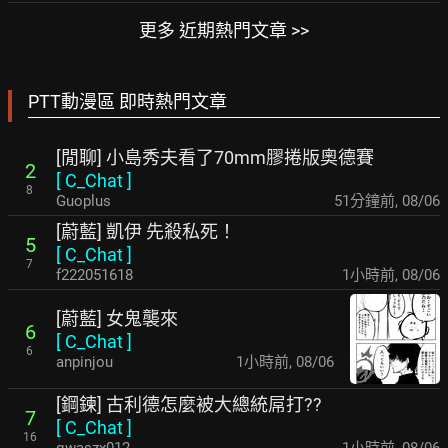
更多 近期熱門文章 >>
PTT動漫區 即時熱門文章
[閒聊] 小島秀夫看了70mm膠捲版奧德賽
2
[
C_Chat
]
8
Guoplus
51分鐘前
,
08/06
[蔚藍] 凱伊 先殺私死！
5
[
C_Chat
]
7
f222051618
1小時前
,
08/06
[蔚藍] 女鬼襲來
6
[
C_Chat
]
6
anpinjou
1小時前
,
08/06
[鋼鍊] 古利德怎麼被大總統屌打??
7
[
C_Chat
]
16