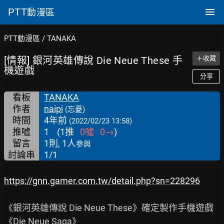
PTT
動漫區
PTT動漫區
/
TANAKA
[情報] 銀河英雄傳說 Die Neue These 手
＋收藏
機遊戲
分享
看板
TANAKA
作者
naipi
(忘憂)
時間
4年前
(2022/02/23 13:58)
推噓
1
(
1
推
0
噓
0
→
)
留言
1則, 1人
參與
討論串
1/1
https://gnn.gamer.com.tw/detail.php?sn=228296
《銀河英雄傳說 Die Neue These》確定製作手機遊戲
《Die Neue Saga》
