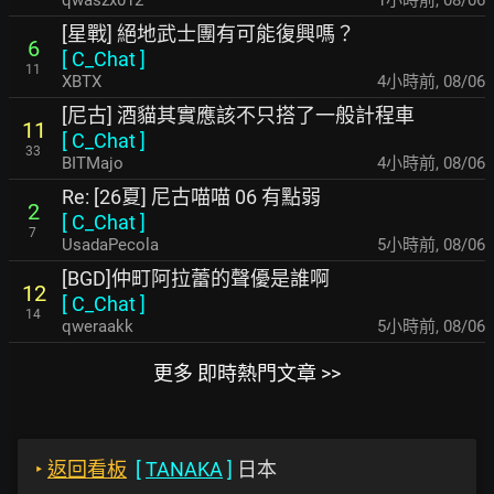
qwaszx012
1小時前
,
08/06
[星戰] 絕地武士團有可能復興嗎？
6
[
C_Chat
]
11
XBTX
4小時前
,
08/06
[尼古] 酒貓其實應該不只搭了一般計程車
11
[
C_Chat
]
33
BITMajo
4小時前
,
08/06
Re: [26夏] 尼古喵喵 06 有點弱
2
[
C_Chat
]
7
UsadaPecola
5小時前
,
08/06
[BGD]仲町阿拉蕾的聲優是誰啊
12
[
C_Chat
]
14
qweraakk
5小時前
,
08/06
更多 即時熱門文章 >>
‣
返回看板
[
TANAKA
]
日本