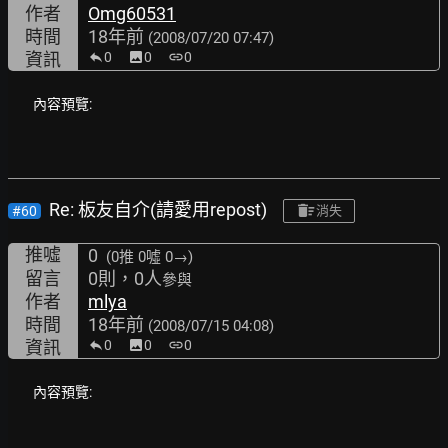
作者
Omg60531
時間
18年前
(2008/07/20 07:47)
資訊
0
image
0
link
0
內容預覽:
Re: 板友自介(請愛用repost)
#60
消失
推噓
0
(0推
0噓 0→
)
留言
0則，0人
參與
作者
mlya
時間
18年前
(2008/07/15 04:08)
資訊
0
image
0
link
0
內容預覽: