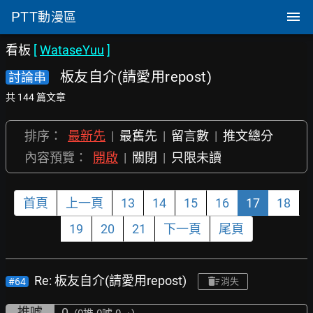
PTT
動漫區
看板
[
WataseYuu
]
板友自介(請愛用repost)
討論串
共 144 篇文章
排序：
最新先
|
最舊先
|
留言數
|
推文總分
內容預覽：
開啟
|
關閉
|
只限未讀
首頁
上一頁
13
14
15
16
17
18
19
20
21
下一頁
尾頁
Re: 板友自介(請愛用repost)
#64
消失
推噓
0