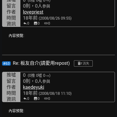
(0推
0噓 0→
)
留言
0則，0人
參與
作者
lovepriest
時間
18年前
(2008/08/26 09:55)
資訊
0
image
0
link
0
內容預覽:
Re: 板友自介(請愛用repost)
#63
消失
推噓
0
(0推
0噓 0→
)
留言
0則，0人
參與
作者
kaedeyuki
時間
18年前
(2008/08/18 11:10)
資訊
0
image
0
link
0
內容預覽: