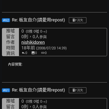
Re: 板友自介(請愛用repost)
#62
消失
推噓
0
(0推
0噓 0→
)
留言
0則，0人
參與
作者
nishikidoren
時間
18年前
(2008/07/20 14:39)
資訊
0
image
0
link
0
內容預覽:
Re: 板友自介(請愛用repost)
#61
消失
推噓
0
(0推
0噓 0→
)
留言
0則，0人
參與