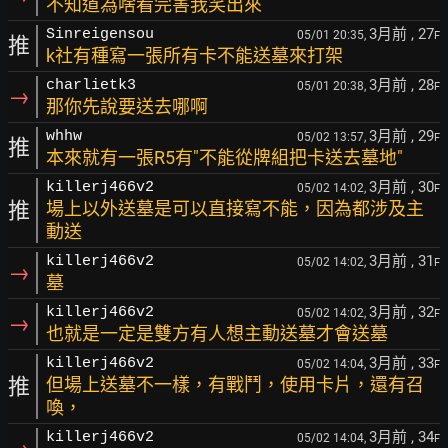
不知道為啥看完害我笑出來
3月前
, 27
Sinreigensou
05/01 20:35,
F
推
k社有種寫一張所有卡不能送墓來打架
3月前
, 28
charlietk3
05/01 20:38,
F
→
那你先說要送去哪啊
3月前
, 29
whhw
05/02 13:57,
F
推
本來就有一張R5有"不能從牌組把卡送去墓地"
3月前
, 30
killerj466v2
05/02 14:02,
F
推
場上以外送墓是可以直接寫不能，因為都涉及主
動送
3月前
, 31
killerj466v2
05/02 14:02,
F
→
墓
3月前
, 32
killerj466v2
05/02 14:02,
F
→
也就是一定是雙方有人想主動送墓才會送墓
3月前
, 33
killerj466v2
05/02 14:04,
F
推
但場上送墓不一樣，有戰鬥，使用卡片，還有召
喚，
3月前
, 34
killerj466v2
05/02 14:04,
F