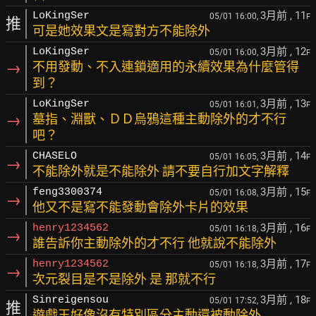
3月前
, 11
LoKingSer
05/01 16:00,
F
推
可是她效果文是寫對方不能除外
3月前
, 12
LoKingSer
05/01 16:00,
F
→
不用發動、不入連鎖適用的永續效果為什麼管得
到？
3月前
, 13
LoKingSer
05/01 16:01,
F
→
墓指、淵獸、ＤＤ烏鴉這種主動除外的才不行
吧？
3月前
, 14
CHASELO
05/01 16:05,
F
→
不能除外就是不能除外 請不要自行加文字解釋
3月前
, 15
feng3300374
05/01 16:08,
F
→
他又不是寫不能發動會除外卡片的效果
3月前
, 16
henry1234562
05/01 16:18,
F
→
誰告訴你主動除外的才不行 他就說不能除外
3月前
, 17
henry1234562
05/01 16:18,
F
→
次元裂目是不是除外 是 那就不行
3月前
, 18
Sinreigensou
05/01 17:52,
F
推
遊戲王好像沒有特別區分主動還被動除外