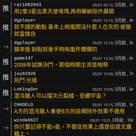
3月前
, 3
rat1882043
05/01 02:12,
F
推
用2隻3星出黑天使堆瑪,再用藥蜥除外展開
3月前
, 4
dgplayer
05/01 12:10,
F
推
就不錯的動點 基本上絢嵐開沒什麼人在灰的 被鎖
就當做自
3月前
, 5
dgplayer
05/01 12:10,
F
→
鎖來做 缺點就後手時絢嵐件爛爛的
3月前
, 6
game147
05/01 13:24,
F
推
2008年試牌決鬥，那個時期主流是啥啊
3月前
, 7
joy82926
05/01 13:39,
F
推
劍鬥 光道
3月前
, 8
LoKingSer
05/01 15:05,
F
推
混沌獵人可以擋次元裂縫、宏觀宇宙？
3月前
, 9
CHASELO
05/01 15:15,
F
→
A方的混沌獵人會使B方的這類除外效果不適用
3月前
, 10
winda6627
05/01 15:31,
F
→
你只要記得不能>能，不管從效果上還是從語文邏
輯上。