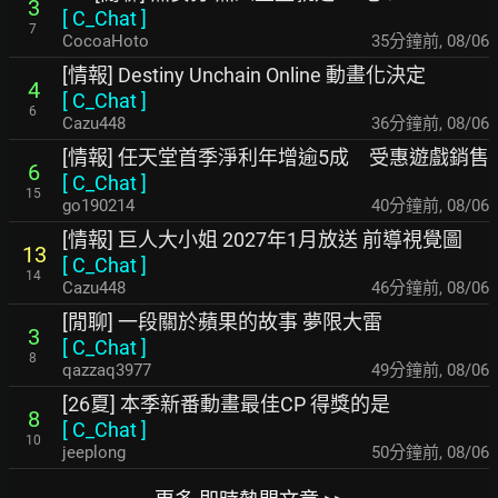
3
[
C_Chat
]
7
CocoaHoto
35分鐘前
,
08/06
[情報] Destiny Unchain Online 動畫化決定
4
[
C_Chat
]
6
Cazu448
36分鐘前
,
08/06
[情報] 任天堂首季淨利年增逾5成 受惠遊戲銷售
6
[
C_Chat
]
15
go190214
40分鐘前
,
08/06
[情報] 巨人大小姐 2027年1月放送 前導視覺圖
13
[
C_Chat
]
14
Cazu448
46分鐘前
,
08/06
[閒聊] 一段關於蘋果的故事 夢限大雷
3
[
C_Chat
]
8
qazzaq3977
49分鐘前
,
08/06
[26夏] 本季新番動畫最佳CP 得獎的是
8
[
C_Chat
]
10
jeeplong
50分鐘前
,
08/06