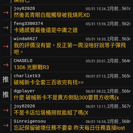
2月前
, 561
joy82926
05/31 15:24,
F
→
然後丟青眼白龍觸發被我燒死XD
2月前
, 562
feng3300374
05/31 15:59,
F
→
卡通感覺最後還是中庸之道
2月前
, 563
winda6627
05/31 16:33,
F
→
我的評價沒有變，反正第一周沒啥好說等子彈飛
吧。
2月前
, 564
CHASELO
05/31 20:01,
F
→
1306 光獸戰R3
2月前
, 565
charlietk3
06/01 07:13,
F
推
破械新卡全套三百收完有找==
2月前
, 566
dgplayer
06/01 08:22,
F
推
什麼 破械新卡不是賣方倒貼300要買方收嗎(x
2月前
, 567
joy82926
06/01 12:11,
F
→
不是卡店垃圾桶撈就能組了嗎(X
2月前
, 568
Sinreigensou
06/01 16:34,
F
→
忘記保留破壞任務不要拿 昨天每日任務直接lost