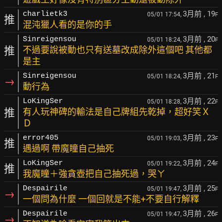
3月前
, 19
charlietk3
05/01 17:54,
F
推
混沌獵人看的是你的手
3月前
, 20
Sinreigensou
05/01 18:24,
F
推
不過要說被動也只有送墓改成除外這個吧 其他都
是主
3月前
, 21
Sinreigensou
05/01 18:24,
F
→
動行為
3月前
, 22
LoKingSer
05/01 18:28,
F
推
有人玩神碑的輸法是自己牌組先乾掉，超好笑Ｘ
Ｄ
3月前
, 23
error405
05/01 19:03,
F
推
遇過啊 帶魔瞳自己抽死
3月前
, 24
LoKingSer
05/01 19:22,
F
推
我魔瞳＋強貪壺把自己抽死過，哭ㄚ
3月前
, 25
Despairile
05/01 19:47,
F
→
一個問為什麼 一個回就是不能+不要自行解釋
3月前
, 26
Despairile
05/01 19:47,
F
→