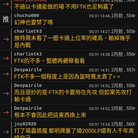
2月前
, 553
henry1234562
05/31 13:30,
F
→
不過以卡通能做的場 不用FTK也足夠贏了
2月前
, 554
chuchu000
05/31 13:44,
F
推
幻神也要禁了嗎
2月前
, 555
charlietk3
05/31 14:27,
F
→
推特周末看了一圈卡通上位率的確高，輸掉幾乎
是內戰
2月前
, 556
charlietk3
05/31 14:28,
F
→
FTK的不多，整體再觀察看看
2月前
, 557
Despairile
05/31 14:51,
F
→
FTK不多一個程度上是因為當時賣太貴了= =
2月前
, 558
Despairile
05/31 14:52,
F
→
而且很妙的是 FTK的卡要用在先攻 但如果先攻打
輸卡通
2月前
, 559
Despairile
05/31 14:52,
F
→
根本不會因此把這東西換上來
2月前
, 560
joy82926
05/31 15:24,
F
→
打了場蟲惑魔 都明牌蓋了燒2000LP還有人千年爽
燒自己