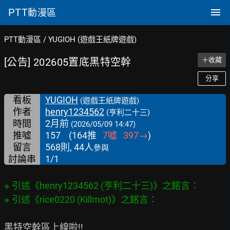
PTT
動漫區
PTT動漫區
/
YUGIOH (遊戲王紙牌遊戲)
[公告] 202605置底黑特空幹
＋收藏
分享
看板
YUGIOH
(遊戲王紙牌遊戲)
作者
henry1234562
(亨利二十三)
時間
2月前
(2026/05/09 14:47)
推噓
157
(
164
推
7
噓
397
→
)
留言
568則, 44人
參與
討論串
1/1
※ 引述《henry1234562 (亨利二十三)》之銘言：

黑特空幹區上線啦!!
