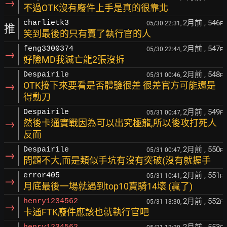
→
不過OTK沒有廢件上手是真的很靠北
2月前
, 546
charlietk3
05/30 22:31,
F
推
笑到最後的只有賣了執行官的人
2月前
, 547
feng3300374
05/30 22:44,
F
→
好險MD我滅亡龍2張沒拆
2月前
, 548
Despairile
05/31 00:46,
F
→
OTK接下來要看是否體驗很差 很差官方可能還是
得動刀
2月前
, 549
Despairile
05/31 00:47,
F
→
然後卡通實戰因為可以出究極龍,所以後攻打死人
反而
2月前
, 550
Despairile
05/31 00:47,
F
→
問題不大,而是類似手坑有沒有突破(沒有就握手
2月前
, 551
error405
05/31 10:41,
F
→
月底最後一場就遇到top10寶騎14壞 (贏了)
2月前
, 552
henry1234562
05/31 13:30,
F
→
卡通FTK廢件應該也就執行官吧