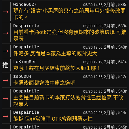
2月前
, 538
winda6627
05/30 14:55,
F
→
現在有"證實"小黑屋的只有之前周年用外掛修改關
卡的。
2月前
, 539
Despairile
05/30 18:50,
F
→
目前看卡通otk是強 但沒有預期來的破壞環境 可能
是廢
2月前
, 540
Despairile
05/30 18:50,
F
→
件略多 反而是本家為主導的威脅更大
2月前
, 541
LoKingSer
05/30 19:19,
F
推
爽哦！趕在月底結束前終於大師１囉！
2月前
, 542
zsp8084
05/30 19:55,
F
→
卡通後面都會改中庸之道吧
2月前
, 543
Despairile
05/30 20:25,
F
→
主要是目前新卡的本家打法威脅性已經極高 不敢
說無人
2月前
, 544
Despairile
05/30 20:26,
F
→
能擋 但非常強了 OTK會削弱穩定性
2月前
, 545
Despairile
05/30 20:26,
F