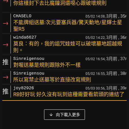
→
你這樣封下去比魔鐘洞還噁心跟破壞規則
3月前
, 35
CHASELO
05/02 14:08,
F
→
不能牌組送墓:次元要塞兵器/驚天動地/星輝士星
聖R5
3月前
, 36
winda6627
05/02 14:22,
F
→
莫良：有的，我的詛咒娃娃可以破壞墓地超越規
則。
3月前
, 37
Sinreigensou
05/02 16:54,
F
推
對喔送墓是規則跟除外不一樣
3月前
, 38
Sinreigensou
05/02 16:55,
F
→
所以寫禁止送墓等於直接改寫規則
3月前
, 39
joy82926
05/03 00:56,
F
推
RB好好玩 好久沒有玩到這種需要看箭頭的連結了
向下載入更多