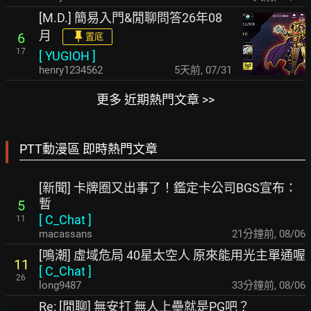
[M.D.] 簡易入門&閒聊問答26年08
月
6
置底
17
[
YUGIOH
]
henry1234562
5天前
,
07/31
更多 近期熱門文章 >>
PTT動漫區 即時熱門文章
[新聞] 卡牌圈又出事了！鑑定卡公司BGS宣布：
暫
5
[
C_Chat
]
11
macassans
21分鐘前
,
08/06
[鳴潮] 虛域危局 40星太空人 原來能用光主單通喔
11
[
C_Chat
]
26
long9487
33分鐘前
,
08/06
Re: [閒聊] 無安打 無人上壘就是PG吧？