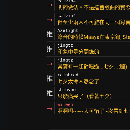
calvin4
→
間的做法。不過這首歌曲的實
calvin4
→
但至少兩人不可能在同一個錄
Azelight
推
錄音的時候Maaya在東京錄, St
jingtz
推
印象中是分開錄的
jingtz
→
其實有一起對唱過...七夕...(毆)
rainbrad
推
七夕太令人怨念了
shinyho
推
只能痛哭了（看著七夕）
wileen
→
啊啊啊~~~太可惜了~沒看到七