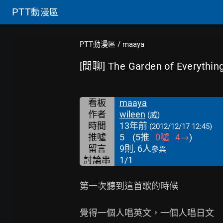
PTT
動漫區
PTT動漫區
/
maaya
[閒聊] The Garden of Everyth
看板
maaya
作者
wileen
(威)
時間
13年前
(2012/12/17 12:45)
推噓
5
(
5
推
0
噓
4
→
)
留言
9則, 6人
參與
討論串
1/1
第一次聽到這首歌的時候

覺得一個人唱英文，一個人唱日文
