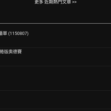
更多 近期熱門文章 >>
播單 (1150807)
膠捲版奧德賽