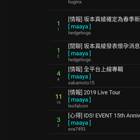
huginx
[情報] 坂本真綾確定為春
1
[
maaya
]
1
hedgehogs
[閒聊] 坂本真綾發表懷孕消息
1
[
maaya
]
2
hedgehogs
[情報] 全平台上線專輯
4
[
maaya
]
4
sakamoto15
[情報] 2019 Live Tour
11
[
maaya
]
16
leofalcon
[心得] IDS! EVENT 15th Anniv
3
[
maaya
]
3
eva7493