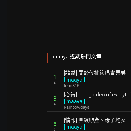
maaya 近期熱門文章
[請益] 關於代抽演唱會票券
1
[
maaya
]
2
tenn816
[心得] The garden of everyth
3
[
maaya
]
4
Rainbowdays
[情報] 真綾順產、母子均安
5
[
maaya
]
6