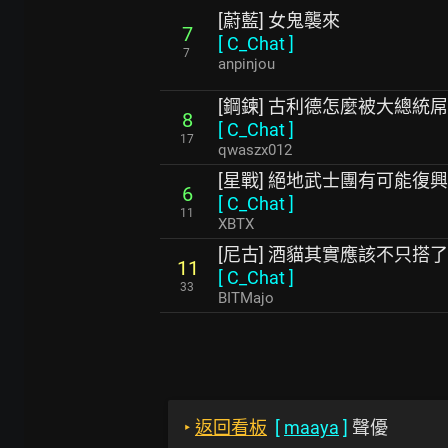
[蔚藍] 女鬼襲來
7
[
C_Chat
]
7
anpinjou
[鋼鍊] 古利德怎麼被大總統屌
8
[
C_Chat
]
17
qwaszx012
[星戰] 絕地武士團有可能復
6
[
C_Chat
]
11
XBTX
[尼古] 酒貓其實應該不只搭
11
[
C_Chat
]
33
BITMajo
‣
返回看板
[
maaya
]
聲優