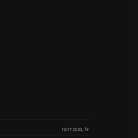
, 1
12/17 22:02
F