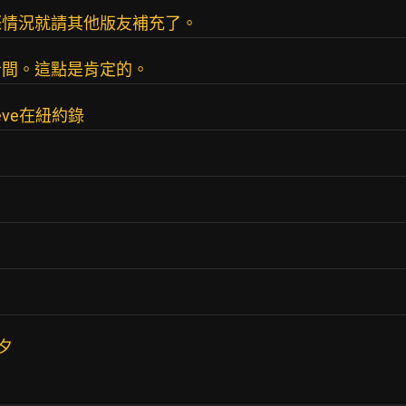
際情況就請其他版友補充了。
音間。這點是肯定的。
eve在紐約錄
夕