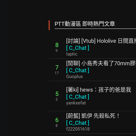
PTT動漫區 即時熱門文章
[討論] [Vtub] Hololive 日間直
8
[
C_Chat
]
9
laptic
[閒聊] 小島秀夫看了70mm
7
[
C_Chat
]
17
Guoplus
[薯ki] hews：孩子的爸是我
5
[
C_Chat
]
5
yankeefat
[蔚藍] 凱伊 先殺私死！
6
[
C_Chat
]
8
f222051618