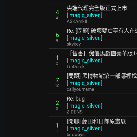
尖端代理完全版正式上市
4
[
magic_silver
]
4
ASKAmkII
Re: [問題] 破壞雙亡亭有人
6
[
magic_silver
]
9
skykey
［售書］傀儡馬戲團豪華版1-
1
[
magic_silver
]
2
LinDerek
[問題] 黑博物館第一部哪裡找
7
[
magic_silver
]
10
callyourname
Re: bug
2
[
magic_silver
]
3
ZIDENS
[閒聊] 藤田和日郎原畫展
1
[
magic_silver
]
1
birdways