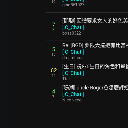
10
gino861027
[閒聊] 回禮要求女人的好色
7
[
C_Chat
]
7
boss0322
Re: [BGD] 夢限大這把有
5
[
C_Chat
]
15
dreaminon
[生日] 祝8/6生日的角色和
62
[
C_Chat
]
64
Ttei
[鳴潮] uncle Roger會怎
4
[
C_Chat
]
7
NicoNeco