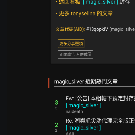
‣
返回看板
[
magic_silver
]
封存
‣
更多 tonyselina 的文章
文章代碼(AID):
#13qopkIV
(magic_silve
更多分享選項
關閉廣告 方便截圖
magic_silver 近期熱門文章
Fw: [公告] 本組轄下預定
3
[
magic_silver
]
5
naideath
Re: 潮與虎尖端代理完全版
2
[
magic_silver
]
2
AAli