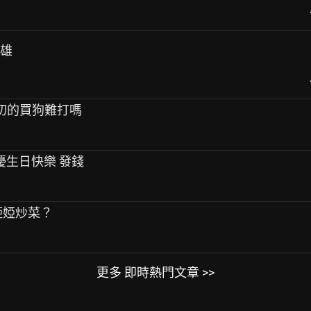
英雄
比當初的買狗難打嗎
聲優生日快樂 發錢
麼評婭婭炒菜？
更多 即時熱門文章 >>