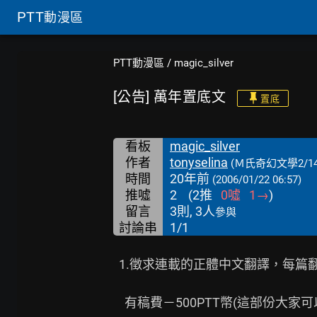
PTT
動漫區
PTT動漫區
/
magic_silver
[公告] 萬年置底文
置底
看板
magic_silver
作者
tonyselina
(Ｍ氏奇幻文學2/1
時間
20年前
(2006/01/22 06:57)
推噓
2
(
2
推
0
噓
1
→
)
留言
3則, 3人
參與
討論串
1/1
  1.徵求連載的正體中文翻譯，每篇翻譯必M(至少版主會推到優文 XD)

    有稿費－500PTT幣(這部份大家可以討論)
