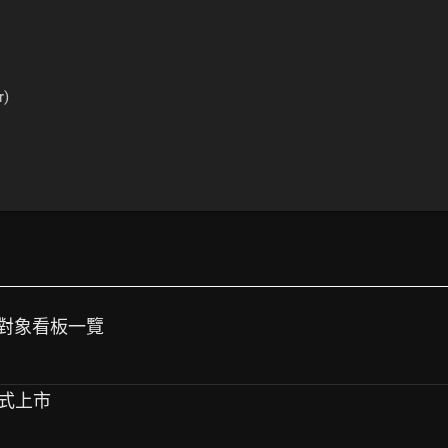
r)
封存對象看板一覽
正式上市