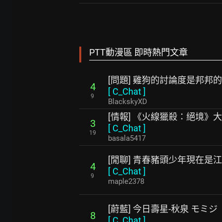
PTT動漫區 即時熱門文章
[問題] 雞狗的討論度是邦邦
4
[
C_Chat
]
9
BlackskyXD
[情報] 《火線獵殺：絕境》
3
[
C_Chat
]
19
basala5417
[閒聊] 青春豬頭少年現在是
4
[
C_Chat
]
9
maple2378
[蔚藍] 今日壽星-秋泉 モミジ
8
[
C_Chat
]