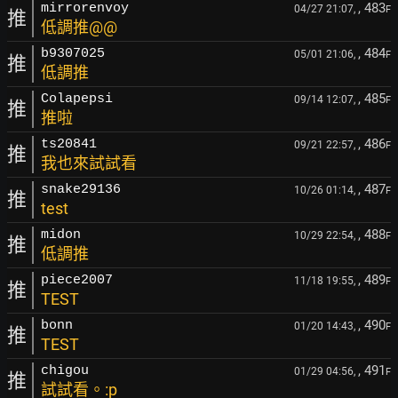
, 483
mirrorenvoy
04/27 21:07,
F
推
低調推@@
, 484
b9307025
05/01 21:06,
F
推
低調推
, 485
Colapepsi
09/14 12:07,
F
推
推啦
, 486
ts20841
09/21 22:57,
F
推
我也來試試看
, 487
snake29136
10/26 01:14,
F
推
test
, 488
midon
10/29 22:54,
F
推
低調推
, 489
piece2007
11/18 19:55,
F
推
TEST
, 490
bonn
01/20 14:43,
F
推
TEST
, 491
chigou
01/29 04:56,
F
推
試試看。:p