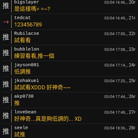
, 20
bigslayer
03/04 16:46,
F
推
是這樣嗎= =~?
, 21
tedcat
03/04 16:49,
F
→
123456789
, 22
Rubilacxe
03/04 17:00,
F
推
試看看
, 23
bubblelon
03/04 17:08,
F
推
練習看看,推一個
, 24
jayson001
03/04 17:14,
F
推
低調推
, 25
jkohakuei
03/04 17:20,
F
推
試試看XDDD 好神奇~~
, 26
akp0730
03/04 17:44,
F
推
推
, 27
lovebean
03/04 17:48,
F
推
好神奇...真是夠低調的... XD
, 28
seele
03/04 18:36,
F
推
試推