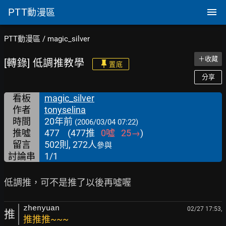
PTT
動漫區
PTT動漫區
/
magic_silver
＋收藏
[轉錄] 低調推教學
置底
分享
看板
magic_silver
作者
tonyselina
時間
20年前
(2006/03/04 07:22)
推噓
477
(
477
推
0
噓
25
→
)
留言
502則, 272人
參與
討論串
1/1
zhenyuan
02/27 17:53,
推
推推推~~~