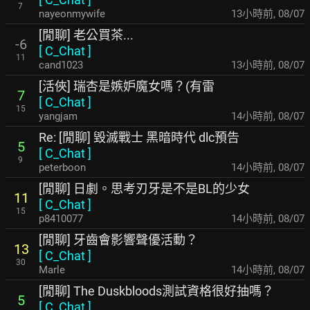
7
nayeonmywife
13小時前
,
08/07
[閒聊] 老公買茶...
-6
[
C_Chat
]
11
cand1023
13小時前
,
08/07
[活俠] 瑞杏是嫉妒魔女嗎？(有雷
7
[
C_Chat
]
15
yangjam
14小時前
,
08/07
Re: [閒聊] 毀滅戰士 黑暗時代 dlc預告
5
[
C_Chat
]
9
peterboon
14小時前
,
08/07
[閒聊] 日劇。思考刃牙是不是BL的少女
11
[
C_Chat
]
15
p8410077
14小時前
,
08/07
[閒聊] 牙齒會影響聲優活動？
13
[
C_Chat
]
30
Marle
14小時前
,
08/07
[閒聊] The Duskbloods測試資格很好抽嗎？
5
[
C_Chat
]