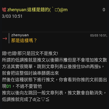
噓 
zhenyuan:這樣是錯的(‵□′)@m
                                    0
3/03 10:51

zhenyuan
03/03 10:51,
→
那是這樣嗎？
錯!也錯!那只是回文不是推文!

所謂的低調推就是推文以後顯示
推
但是不會增加推文數

方法其實很簡單，跳到文章列表以後按住Shift再按s，
就會把這整個討論串篩選出來

然後在這種狀態下進行推文，你會看到你推的文前面出
現
01
，不過不要管他

推完以後向左跳回一般文章列表，推文數會自動消失，
低調推就完成了d(≧▽≦
