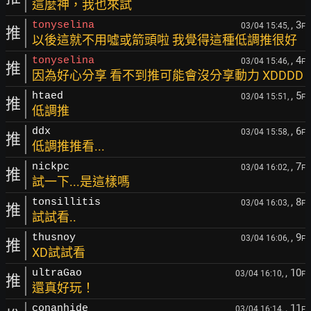
這麼神，我也來試
, 3
tonyselina
03/04 15:45,
F
推
以後這就不用噓或箭頭啦 我覺得這種低調推很好
, 4
tonyselina
03/04 15:46,
F
推
因為好心分享 看不到推可能會沒分享動力 XDDDD
, 5
htaed
03/04 15:51,
F
推
低調推
, 6
ddx
03/04 15:58,
F
推
低調推推看...
, 7
nickpc
03/04 16:02,
F
推
試一下...是這樣嗎
, 8
tonsillitis
03/04 16:03,
F
推
試試看..
, 9
thusnoy
03/04 16:06,
F
推
XD試試看
, 10
ultraGao
03/04 16:10,
F
推
還真好玩！
, 11
conanhide
03/04 16:14,
F