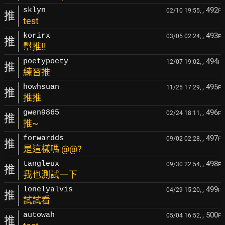
, 492
sklyn
02/10 19:55,
F
推
test
, 493
korirx
03/05 02:24,
F
推
幫推!!
, 494
poetypoety
12/07 19:02,
F
推
練習推
, 495
howhsuan
11/25 17:29,
F
推
推推
, 496
gwen9865
02/24 18:11,
F
推
推~
, 497
forwardds
09/02 02:28,
F
推
是這樣嗎 @@?
, 498
tangleux
09/30 22:54,
F
推
我也測試一下
, 499
lonelyalvis
04/29 15:20,
F
推
試試看
, 500
autowah
05/04 16:52,
F
推