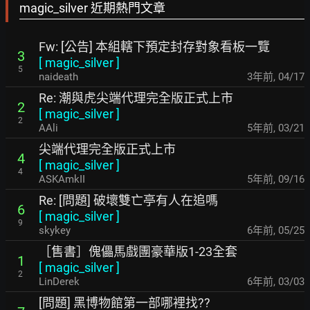
magic_silver 近期熱門文章
Fw: [公告] 本組轄下預定封存對象看板一覽
3
[
magic_silver
]
5
naideath
3年前
,
04/17
Re: 潮與虎尖端代理完全版正式上市
2
[
magic_silver
]
2
AAli
5年前
,
03/21
尖端代理完全版正式上市
4
[
magic_silver
]
4
ASKAmkII
5年前
,
09/16
Re: [問題] 破壞雙亡亭有人在追嗎
6
[
magic_silver
]
9
skykey
6年前
,
05/25
［售書］傀儡馬戲團豪華版1-23全套
1
[
magic_silver
]
2
LinDerek
6年前
,
03/03
[問題] 黑博物館第一部哪裡找??