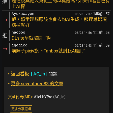
推
是在說其他人幫忙上的AI標籤嗎? 如果作者自己有
上AI標
1年前
, 57
Ayukawayen
06/23 12:37,
F
→
籤，照常理想應該也會去勾AI生成，那搜尋選項
濾掉就好
1年前
, 58
haoboo
06/23 14:56,
F
推
DLsite早就隔開了阿
1年前
, 59
iqeqicq
06/23 16:43,
F
→
前陣子pixiv旗下Fanbox就封殺AI圖了
‣
返回看板
[
AC_In
]
閒談
‣
更多 seventhree83 的文章
文章代碼(AID):
#1eLKYPrc
(AC_In)
更多分享選項