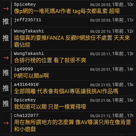
1年前
, 10
SpiceKey
06/20 20:03,
F
→
像p網的一堆死媽AI作者 tag每次都亂套 超噁
1年前
, 11
推
jeff235711
06/20 20:03,
F
1年前
, 12
WongTakashi
06/20 20:10,
F
推
這個真的要推FANZA 反觀P網放任不處置 天天來
霸佔綜
1年前
, 13
WongTakashi
06/20 20:11,
F
→
合排行榜的位置 看了就很不爽
1年前
, 14
ig49999
06/20 20:51,
F
推
P網可以關ai啊
1年前
, 15
a43164910
06/20 21:03,
F
推
全部隔離 代表會有個AI專區讓我挑AI作品嗎
1年前
, 16
SpiceKey
06/20 21:06,
F
推
我知道可以關 只是一樣覺得噁
1年前
, 17
cha122977
06/20 21:12,
F
→
用在無所謂地方的怎麼算 像AV導演只用在像背景
和小遊戲