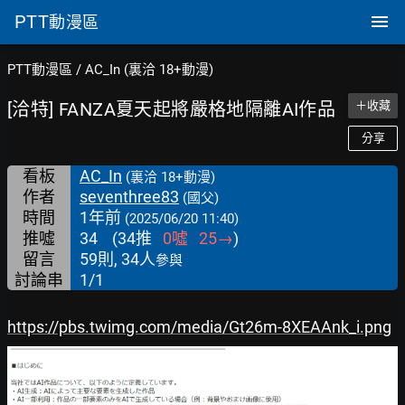
PTT
動漫區
PTT動漫區
/
AC_In (裏洽 18+動漫)
[洽特] FANZA夏天起將嚴格地隔離AI作品
＋收藏
分享
看板
AC_In
(裏洽 18+動漫)
作者
seventhree83
(國父)
時間
1年前
(2025/06/20 11:40)
推噓
34
(
34
推
0
噓
25
→
)
留言
59則, 34人
參與
討論串
1/1
https://pbs.twimg.com/media/Gt26m-8XEAAnk_i.png