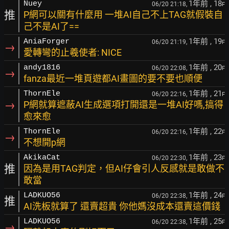
1年前
, 18
Nuey
06/20 21:18,
F
推
P網可以關有什麼用 一堆AI自己不上TAG就假裝自
己不是AI了==
1年前
, 19
AniaForger
06/20 21:19,
F
→
愛轉彎的止羲使者: NICE
1年前
, 20
andy1816
06/20 22:08,
F
→
fanza最近一堆頁遊都AI畫圖的要不要也順便
1年前
, 21
ThornEle
06/20 22:16,
F
→
P網就算遮蔽AI生成選項打開還是一堆AI好嗎,搞得
愈來愈
1年前
, 22
ThornEle
06/20 22:16,
F
→
不想開p網
1年前
, 23
AkikaCat
06/20 22:30,
F
推
因為是用TAG判定，但AI仔會引人反感就是敢做不
敢當
1年前
, 24
LADKUO56
06/20 22:38,
F
推
AI洗板就算了 還賣超貴 你他媽沒成本還賣這價錢
1年前
, 25
LADKUO56
06/20 22:38,
F
→