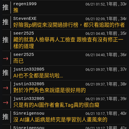
1年前
, 33
regen1999
06/21 01:52,
F
推
推
1年前
, 34
StevenEXE
06/21 02:09,
F
推
好險我p網從來沒開過排行榜，都只看追蹤的作者
1年前
, 35
seer2525
06/21 04:40,
F
推
藏的就靠人檢舉再人工檢查 跟檢查有沒有修正一
樣的道理
1年前
, 36
seer2525
06/21 04:40,
F
→
而已
1年前
, 37
justin332805
06/21 09:37,
F
推
AI也不全都是屎坑啦…
1年前
, 38
justin332805
06/21 09:37,
F
→
對於冷門角色來說還是很好用的
1年前
, 39
justin332805
06/21 09:37,
F
→
只是有的AI圖作者會亂Tag真的很白癡
1年前
, 40
Sinreigensou
06/21 10:17,
F
推
沒 AI讓人詬病是終究是學習別人畫風來的
1年前
, 41
Sinreigensou
06/21 10:17,
F