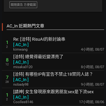
關閉廣告 方便截圖
AC_In 近期熱門文章
Re: [洽特] RisuAI的新討論串
1
[
AC_In
]
2
kimwang
4小時前
,
08/07
[洽特] 總覺得最近變漂亮了
8
[
AC_In
]
12
misaka0120
8小時前
,
08/07
[洽特] 有哪些IP有宣告不禁止18禁同人誌？
7
[
AC_In
]
28
nobady98
9小時前
,
08/07
[請神] 女生發現原來跟男朋友sex是下流sex
1
[
AC_In
]
2
Coollee8146
17小時前
,
08/06