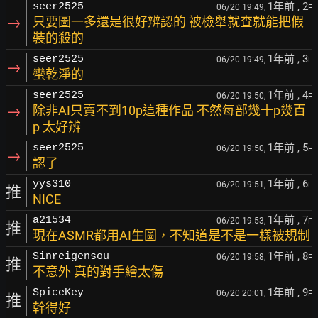
1年前
, 2
seer2525
06/20 19:49,
F
→
只要圖一多還是很好辨認的 被檢舉就查就能把假
裝的殺的
1年前
, 3
seer2525
06/20 19:49,
F
→
蠻乾淨的
1年前
, 4
seer2525
06/20 19:50,
F
→
除非AI只賣不到10p這種作品 不然每部幾十p幾百
p 太好辨
1年前
, 5
seer2525
06/20 19:50,
F
→
認了
1年前
, 6
yys310
06/20 19:51,
F
推
NICE
1年前
, 7
a21534
06/20 19:53,
F
推
現在ASMR都用AI生圖，不知道是不是一樣被規制
1年前
, 8
Sinreigensou
06/20 19:58,
F
推
不意外 真的對手繪太傷
1年前
, 9
SpiceKey
06/20 20:01,
F
推
幹得好