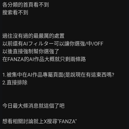
各分類的首頁看不到

搜索看不到

過往沒有過的最嚴厲的處置

以前還有AIフィルター可以讓你選強/中/OFF

以後直接強制幫你選強了

在FANZA的AI作品大概就只剩兩條路

1.被集中在AI作品專屬頁面(是說現在有這東西嗎?

2.直接排除

今日最大條消息就這個了吧

想看相關討論就上X搜尋"FANZA"
