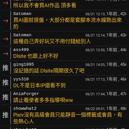
→
所以我不會買AI作品 頂多看
1年前
, 42
Satoman
06/21 12:13,
F
→
買AI圖就很盤，大部分都是套腳本流水線跑出來
的
1年前
, 43
Satoman
06/21 12:14,
F
→
這種自己弄好玩又不用付錢給別人
1年前
, 44
ass499
06/21 13:50,
F
→
Dlsite 也跟上好不好
1年前
, 45
ging1995
06/21 14:05,
F
推
沒記錯的話 Dlsite隔開很久了吧
1年前
, 46
yys310
06/21 17:13,
F
推
DL不是日本IP還看不到
1年前
, 47
AniaForger
06/21 17:44,
F
推
請止羲使者多多指導唄ww
1年前
, 48
showwhat2
06/22 09:01,
F
推
Pixiv沒有高級會員只能靜音一個標籤或會員，有
些熱心人