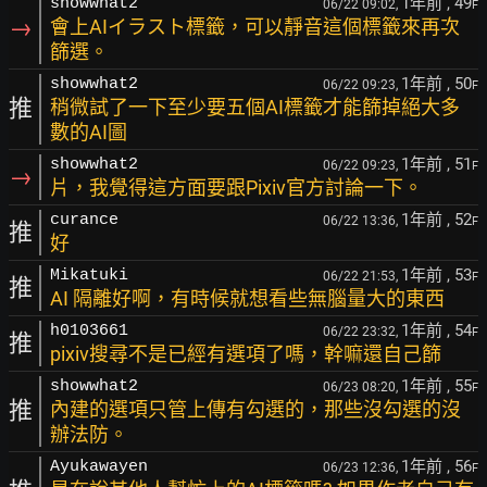
1年前
, 49
showwhat2
06/22 09:02,
F
→
會上AIイラスト標籤，可以靜音這個標籤來再次
篩選。
1年前
, 50
showwhat2
06/22 09:23,
F
推
稍微試了一下至少要五個AI標籤才能篩掉絕大多
數的AI圖
1年前
, 51
showwhat2
06/22 09:23,
F
→
片，我覺得這方面要跟Pixiv官方討論一下。
1年前
, 52
curance
06/22 13:36,
F
推
好
1年前
, 53
Mikatuki
06/22 21:53,
F
推
AI 隔離好啊，有時候就想看些無腦量大的東西
1年前
, 54
h0103661
06/22 23:32,
F
推
pixiv搜尋不是已經有選項了嗎，幹嘛還自己篩
1年前
, 55
showwhat2
06/23 08:20,
F
推
內建的選項只管上傳有勾選的，那些沒勾選的沒
辦法防。
1年前
, 56
Ayukawayen
06/23 12:36,
F