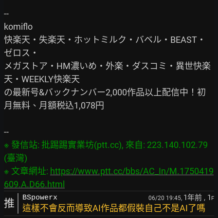
--

komiflo

快楽天・失楽天・ホットミルク・バベル・BEAST・
ゼロス・

メガストア・HM濃いめ・外楽・ダスコミ・異世快楽
天・WEEKLY快楽天

の最新号&バックナンバー2,000作品以上配信中！初
月無料、月額税込1,078円

※ 發信站: 批踢踢實業坊(ptt.cc), 來自: 223.140.102.79 
(臺灣)

※ 文章網址: 
https://www.ptt.cc/bbs/AC_In/M.1750419
609.A.D66.html
1年前
, 1
BSpowerx
06/20 19:45,
F
推
這樣不會反而導致AI作品都假裝自己不是AI了嗎