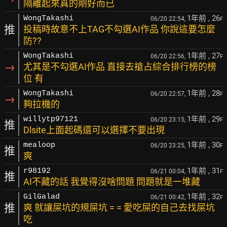
隔離起來真的剛好而已
1年前
, 26
WongTakashi
06/20 22:54,
F
推
投稿時故意不上TAG不勾選AI作品 你說這要怎麼
防??
1年前
, 27
WongTakashi
06/20 22:56,
F
→
尤其是不勾選AI作品 直接去搶占綜合排行榜的榜
位 有
1年前
, 28
WongTakashi
06/20 22:57,
F
→
夠拉機的
1年前
, 29
willytp97121
06/20 23:15,
F
推
Dlsite上面起碼還可以選擇不要出現
1年前
, 30
mealoop
06/20 23:25,
F
推
爽
1年前
, 31
r98192
06/21 00:04,
F
推
AI不藏的話 我覺得沒啥問題 問題就是一堆藏
1年前
, 32
GilGalad
06/21 00:42,
F
推
爽 就讓屎坑的規屎坑 = = 愛吃屎的自己去找屎坑
吃