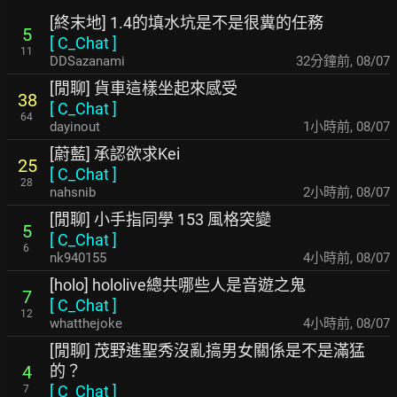
[終末地] 1.4的填水坑是不是很糞的任務
5
[
C_Chat
]
11
DDSazanami
32分鐘前
,
08/07
[閒聊] 貨車這樣坐起來感受
38
[
C_Chat
]
64
dayinout
1小時前
,
08/07
[蔚藍] 承認欲求Kei
25
[
C_Chat
]
28
nahsnib
2小時前
,
08/07
[閒聊] 小手指同學 153 風格突變
5
[
C_Chat
]
6
nk940155
4小時前
,
08/07
[holo] hololive總共哪些人是音遊之鬼
7
[
C_Chat
]
12
whatthejoke
4小時前
,
08/07
[閒聊] 茂野進聖秀沒亂搞男女關係是不是滿猛
的？
4
[
C_Chat
]
7