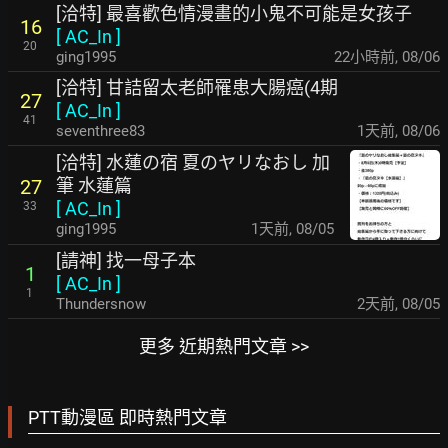
[洽特] 最喜歡色情漫畫的小鬼不可能是女孩子
16
[
AC_In
]
20
ging1995
22小時前
,
08/06
[洽特] 甘詰留太老師罹患大腸癌(4期
27
[
AC_In
]
41
seventhree83
1天前
,
08/06
[洽特] 水蓮の宿 夏のヤリなおし 加
筆 水蓮篇
27
[
AC_In
]
33
ging1995
1天前
,
08/05
[請神] 找一母子本
1
[
AC_In
]
1
Thundersnow
2天前
,
08/05
更多 近期熱門文章 >>
PTT動漫區 即時熱門文章