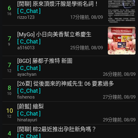
[閒聊] 原來頂漿汗腺是學術名詞！
6
[
C_Chat
]
16
rizzo123
17分鐘前
,
08/09
[MyGo] 小日向美香幫立希慶生
7
[
C_Chat
]
9
a516013
25分鐘前
,
08/09
[BGD] 藤都子推特 新圖
7
[
C_Chat
]
12
ayachyan
26分鐘前
,
08/09
[26夏] 從後面來的神威先生 06 要素過多
8
[
C_Chat
]
10
fishenos
27分鐘前
,
08/09
[蔚藍] 繪梨
10
[
C_Chat
]
12
hinatayuri
29分鐘前
,
08/09
[閒聊] 棕2最近推出孕肚新角嗎？
4
[
C_Chat
]