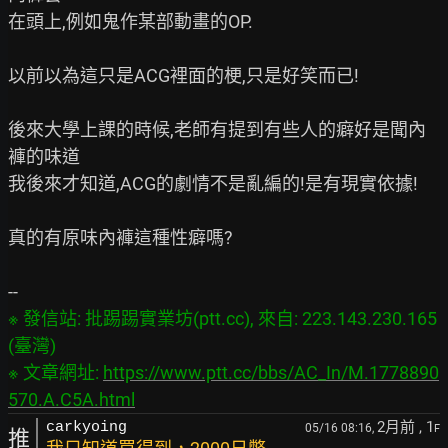
在頭上,例如鬼作某部動畫的OP.

以前以為這只是ACG裡面的梗,只是好笑而已!

後來大學上課的時候,老師有提到有些人的癖好是聞內
褲的味道

我後來才知道,ACG的劇情不是亂編的!是有現實依據!

真的有原味內褲這種性癖嗎?

※ 發信站: 批踢踢實業坊(ptt.cc), 來自: 223.143.230.165 
(臺灣)

※ 文章網址: 
https://www.ptt.cc/bbs/AC_In/M.1778890
570.A.C5A.html
2月前
, 1
carkyoing
05/16 08:16,
F
推