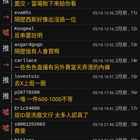
推
面交，當場脫下來給你看
2月前
, 11
eva05s
05/16 12:36,
F
→
隔壁西斯好像出沒過一位
2月前
, 12
Koogeal
05/16 13:16,
F
噓
反串要註明
2月前
, 13
asgardgogo
05/16 13:52,
F
推
隔壁版有人會買啊
2月前
, 14
carllace
05/16 15:50,
F
→
一些色色直播有另外賣當天弄溼的內褲
2月前
, 15
lovestoic
05/16 16:57,
F
推
去X上逛一圈
2月前
, 16
p20770299
05/16 17:56,
F
推
一堆 一件600-1000不等
2月前
, 17
Eric54088
05/16 19:41,
F
噓
這ID是洗廢文仔 太多人認真了
2月前
, 18
s9001252002
05/16 21:49,
F
噓
費雯