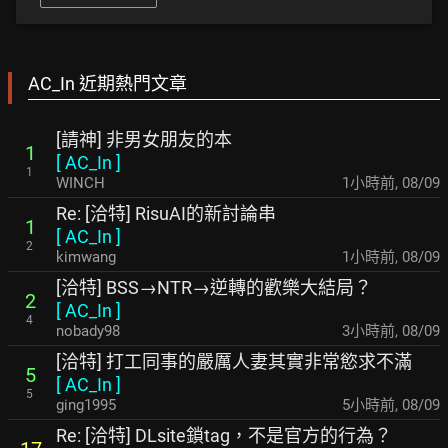
AC_In 近期熱門文章
[請神] 非男女朋友的本
1
[
AC_In
]
1
WINCH
1小時前
,
08/09
Re: [洽特] RisuAI的新討論串
1
[
AC_In
]
2
kimwang
1小時前
,
08/09
[洽特] BSS→NTR→逆轉的歡樂大結局？
2
[
AC_In
]
4
nobady98
3小時前
,
08/09
[洽特] 打工同事的嚴厲人妻其實非常慾求不滿
5
[
AC_In
]
5
ging1995
5小時前
,
08/09
Re: [洽特] DLsite鎖tag，不是官方的行為？