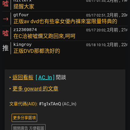
2月前
, 19
hitlerx
05/17 01:53,
F
噓
提醒大家
2月前
, 20
gtfour
05/17 02:51,
F
→
正版av dvd也有些拿女優內褲來當限量特典的
2月前
, 21
z12369874
05/17 20:02,
F
噓
在C洽被噓爛又跑回來,呵呵
2月前
, 22
kingroy
05/18 10:10,
F
推
正版DVD那都洗好的
‣
返回看板
[
AC_In
]
閒談
‣
更多 goward 的文章
文章代碼(AID):
#1g1xTAnQ
(AC_In)
更多分享選項
關閉廣告 方便截圖