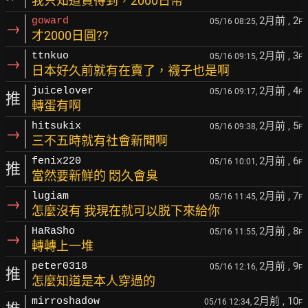
我只知道買得到，2000日幣
2月前
, 2
goward
05/16 08:25,
F
→
才2000日圓??
2月前
, 3
ttnkuo
05/16 09:15,
F
→
日本好久前就有在賣了，襪子也是啊
2月前
, 4
juicelover
05/16 09:17,
F
推
轉蛋有啊
2月前
, 5
hitsukix
05/16 09:38,
F
→
三不五時就有社會新聞啊
2月前
, 6
fenix220
05/16 10:01,
F
推
當然要新鮮的 悶久會臭
2月前
, 7
lugiam
05/16 11:45,
F
→
怎麼沒有 我現在就可以脱下來給你
2月前
, 8
HaRaSho
05/16 11:55,
F
→
轉轉上一堆
2月前
, 9
peter0318
05/16 12:16,
F
推
怎麼知道是本人穿過的
2月前
, 10
mirroshadow
05/16 12:34,
F