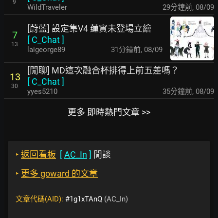
9
WildTraveler
29分鐘前
,
08/09
[蔚藍] 設定集V4 蓮實未登場立繪
7
[
C_Chat
]
13
laigeorge89
31分鐘前
,
08/09
[閒聊] MD這次融合杯排得上前五差嗎？
13
[
C_Chat
]
30
yyes5210
35分鐘前
,
08/09
更多 即時熱門文章 >>
‣
返回看板
[
AC_In
]
閒談
‣
更多 goward 的文章
文章代碼(AID):
#1g1xTAnQ
(AC_In)