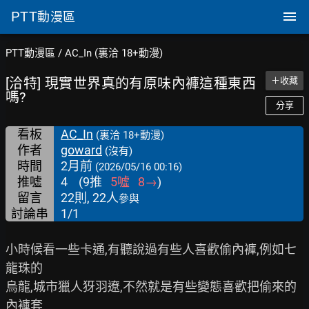
PTT
動漫區
PTT動漫區
/
AC_In (裏洽 18+動漫)
[洽特] 現實世界真的有原味內褲這種東西
＋收藏
嗎?
分享
看板
AC_In
(裏洽 18+動漫)
作者
goward
(沒有)
時間
2月前
(2026/05/16 00:16)
推噓
4
(
9
推
5
噓
8
→
)
留言
22則, 22人
參與
討論串
1/1
小時候看一些卡通,有聽說過有些人喜歡偷內褲,例如七
龍珠的

烏龍,城市獵人犽羽遼,不然就是有些變態喜歡把偷來的
內褲套
