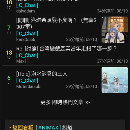
10
[
C_Chat
]
17
dalyadam
34分鐘前
,
08/10
[閒聊] 洛琪希頭髮不臭嗎？（無職S
307雷）
7
[
C_Chat
]
10
kenq5566
36分鐘前
,
08/10
Re: [討論] 台灣遊戲產業當年走錯了哪一步？
13
[
C_Chat
]
82
Max11
37分鐘前
,
08/10
[Holo] 泡水消暑的三人
6
[
C_Chat
]
7
Motisdaisuki
39分鐘前
,
08/10
更多 即時熱門文章 >>
‣
返回看板
[
ANIMAX
]
頻道