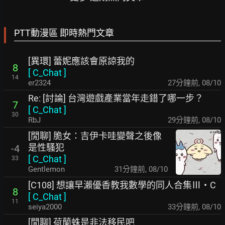
PTT動漫區 即時熱門文章
[異環] 蕾妮應該會原諒我的
8
[
C_Chat
]
14
er2324
27分鐘前
,
08/10
Re: [討論] 台灣遊戲產業當年走錯了哪一步？
7
[
C_Chat
]
30
RbJ
29分鐘前
,
08/10
[閒聊] 脆女：吉伊卡哇變聲之後像
是性騷犯
-4
[
C_Chat
]
33
Gentlemon
31分鐘前
,
08/10
[C108] 想讓早瀨優香教我數學的同人合集Ⅲ・C
8
[
C_Chat
]
11
seiya2000
33分鐘前
,
08/10
[閒聊] 荷蘭蛛是非法移民吧