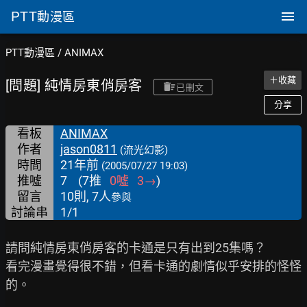
PTT
動漫區
PTT動漫區
/
ANIMAX
＋收藏
[問題] 純情房東俏房客
已刪文
分享
看板
ANIMAX
作者
jason0811
(流光幻影)
時間
21年前
(2005/07/27 19:03)
推噓
7
(
7
推
0
噓
3
→
)
留言
10則, 7人
參與
討論串
1/1
請問純情房東俏房客的卡通是只有出到25集嗎？

看完漫畫覺得很不錯，但看卡通的劇情似乎安排的怪怪
的。
