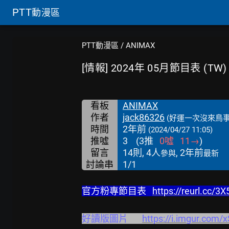
PTT
動漫區
PTT動漫區
/
ANIMAX
[情報] 2024年 05月節目表 (TW)
看板
ANIMAX
作者
jack86326
(好運一次沒來鳥事
時間
2年前
(2024/04/27 11:05)
推噓
3
(
3
推
0
噓
11
→
)
留言
14則, 4人
, 2年前
參與
最新
討論串
1/1
官方粉專節目表   
https://reurl.cc/3
好讀版圖片       
https://i.imgur.com/