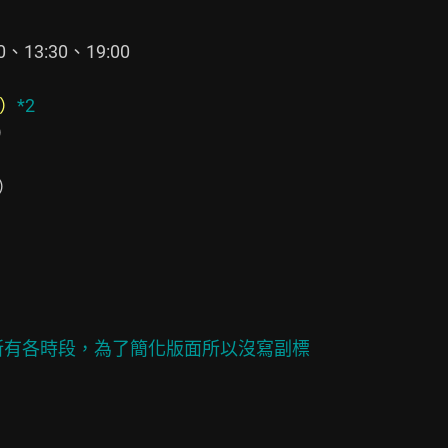
13:30、19:00

）
*2
）

）

到所有各時段，為了簡化版面所以沒寫副標