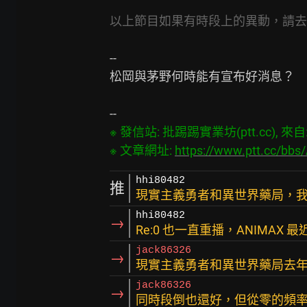
以上節目如果有時段上的異動，請去
--

松岡與茅野何時能有宣布好消息？

※ 發信站: 批踢踢實業坊(ptt.cc), 來自: 3
※ 文章網址: 
https://www.ptt.cc/bb
hhi80482
推
現實主義勇者和異世界藥局，
hhi80482
→
Re:0 也一直重播，ANIMAX 
jack86326
→
現實主義勇者和異世界藥局去
jack86326
→
同時段倒也還好，但從零的頻率