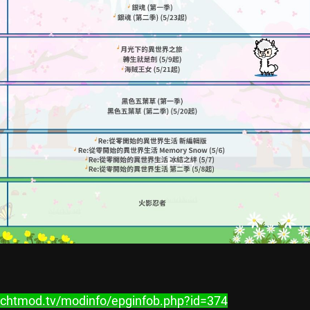
.chtmod.tv/modinfo/epginfob.php?id=374