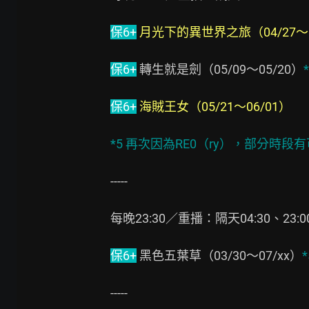
保6+
月光下的異世界之旅（04/27～0
保6+
 轉生就是劍（05/09～05/20）
保6+
海賊王女（05/21～06/01）
*5 再次因為RE0（ry），部分時
-----

每晚23:30／重播：隔天04:30、23:00
保6+
 黑色五葉草（03/30～07/xx）
*
-----
