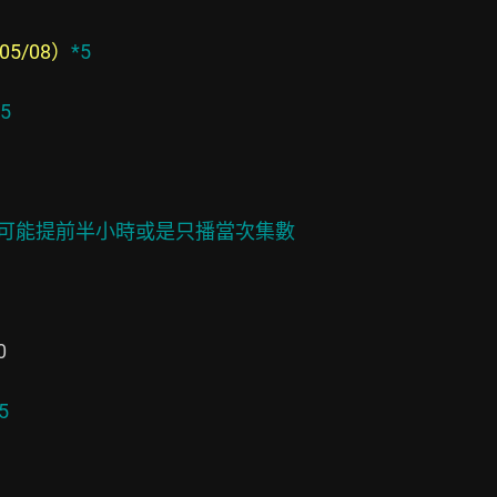
5/08）
*5
*5
段有可能提前半小時或是只播當次集數


5