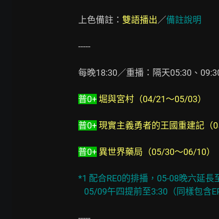
上色備註：
雙語播出
／
備註說明
-----

每晚18:30／重播：隔天05:30、09:30、
普0+
堀與宮村（04/21～05/03）
普0+
 現實主義勇者的王國重建記（05/
普0+
異世界藥局（05/30～06/10）
*1 配合RE0的排播，05-08晚六延長至
   05/09午四提前至3:30（同樣包含E
-----
