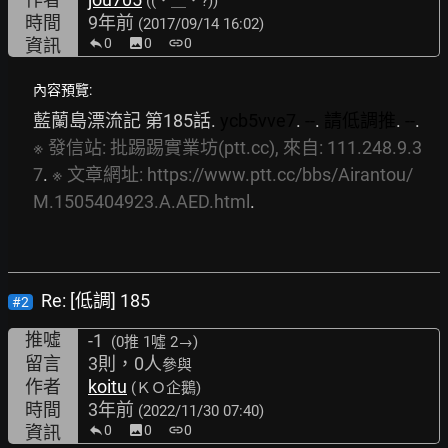
((．＿．?))
時間
9年前
(2017/09/14 16:02)
資訊
0
image
0
link
0
內容預覽:
藍蘭島漂流記 第185話. 
ycb5vve7
. 
--
. 
請低調推
. 
--
. 
※
發信站:
批踢踢實業坊(ptt.cc),
來自:
111.248.9.3
7
. 
※
文章網址:
https://www.ptt.cc/bbs/Airantou/
M.1505404923.A.AED.html
.
Re: [低調] 185
#2
推噓
-1
(0推
1噓 2→
)
留言
3則，0人
參與
作者
koitu
(ＫＯ企鵝)
時間
3年前
(2022/11/30 07:40)
資訊
0
image
0
link
0