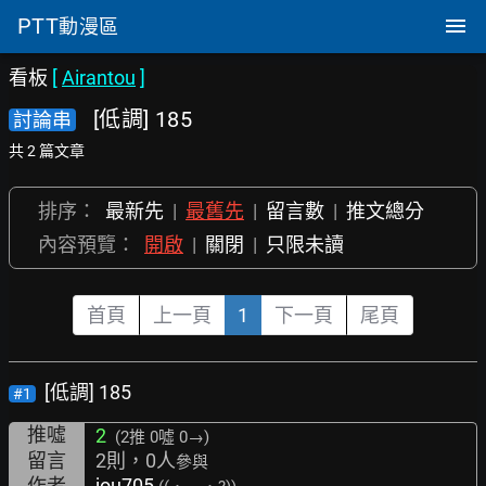
PTT
動漫區
看板
[
Airantou
]
[低調] 185
討論串
共 2 篇文章
排序：
最新先
|
最舊先
|
留言數
|
推文總分
內容預覽：
開啟
|
關閉
|
只限未讀
首頁
上一頁
1
下一頁
尾頁
[低調] 185
#1
推噓
2
(2推
0噓 0→
)
留言
2則，0人
參與
作者
jou705