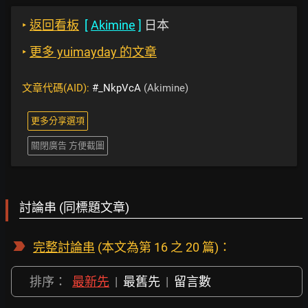
‣
返回看板
[
Akimine
]
日本
‣
更多 yuimayday 的文章
文章代碼(AID):
#_NkpVcA
(Akimine)
更多分享選項
關閉廣告 方便截圖
討論串 (同標題文章)
完整討論串
(本文為第 16 之 20 篇)：
排序：
最新先
|
最舊先
|
留言數