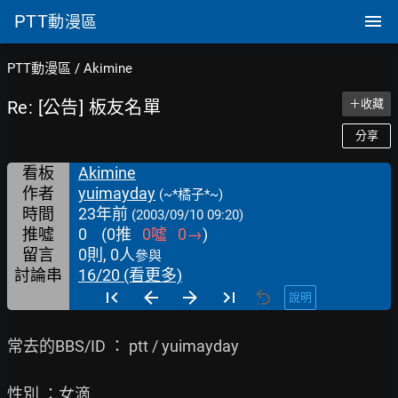
PTT
動漫區
PTT動漫區
/
Akimine
Re: [公告] 板友名單
＋收藏
分享
看板
Akimine
作者
yuimayday
(~*橘子*~)
時間
23年前
(2003/09/10 09:20)
推噓
0
(
0
推
0
噓
0
→
)
留言
0則, 0人
參與
討論串
16/20 (看更多)
說明
常去的BBS/ID ： ptt / yuimayday

性別 ：女滴
