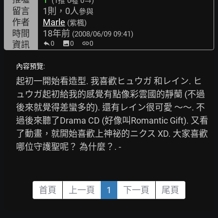
(1推
0噓 0→
)
留言
1則，0人
參與
作者
Marle
(紫楓)
時間
18年前
(2008/06/09 09:41)
資訊
0
image
0
link
0
內容預覽:
起初一開始看造型. 我喜歡ヒュウガ 和レイン. ヒ
ュウガ起初給我的感覺有點像彩雲國的靜蘭 (不過
後來就覺得差蠻多的). 還有レイン很可愛 ～～. 不
過後來聽了Drama CD (好像叫Romantic Gift). 又看
了動畫，就開始喜歡上神祕的ニクス XD. 大家喜歡
哪位守護聖呢？ 為什麼？. -
首頁
上一頁
1
下一頁
尾頁