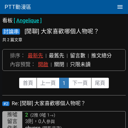
PTT
動漫區
看板
[
Angelique
]
[閒聊] 大家喜歡哪個人物呢？
討論串
共 2 篇文章
排序：
最新先
|
最舊先
|
留言數
|
推文總分
內容預覽：
開啟
|
關閉
|
只限未讀
首頁
上一頁
1
下一頁
尾頁
Re: [閒聊] 大家喜歡哪個人物呢？
#2
推噓
2
(2推
0噓 1→
)
留言
3則，0人
參與
作者
chypre