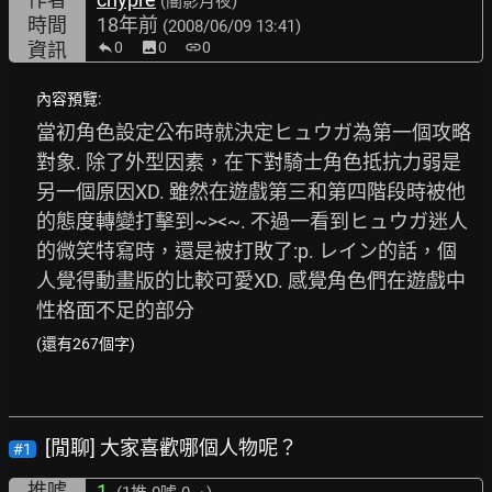
(闇影月夜)
時間
18年前
(2008/06/09 13:41)
資訊
0
image
0
link
0
內容預覽:
當初角色設定公布時就決定ヒュウガ為第一個攻略
對象. 除了外型因素，在下對騎士角色抵抗力弱是
另一個原因XD. 雖然在遊戲第三和第四階段時被他
的態度轉變打擊到~><~. 不過一看到ヒュウガ迷人
的微笑特寫時，還是被打敗了:p. レイン的話，個
人覺得動畫版的比較可愛XD. 感覺角色們在遊戲中
性格面不足的部分
(還有267個字)
[閒聊] 大家喜歡哪個人物呢？
#1
推噓
1