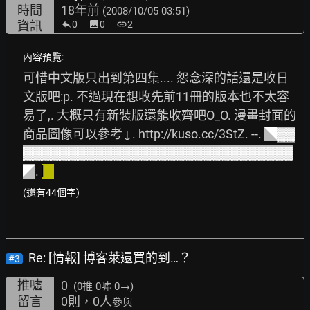
時間
18年前
(2008/10/05 03:51)
資訊
0
image
0
link
2
內容預覽:
可惜中文版只出到第四集.... 怨念深的話還是收日
文版吧:p. 不過現在想收先前11冊的版本也不太容
易了,. 大概只有新裝版還能收齊吧O_O. 漫畫封面的
商品圖像可以參考↓. 
http://kuso.cc/3StZ.
 --. 
◥▓▓
▓▓▓▓▓▓▓▓▓▓▓▓▓▓▓▓▓▓▓▓▓▓▓▓▓▓▓▓▓▓
◤
. 
▏
(還有44個字)
Re: [情報] 博客萊還買的到…？
#3
推噓
0
(0推
0噓 0→
)
留言
0則，0人
參與