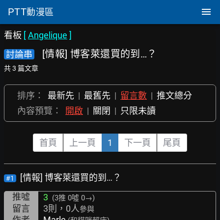
PTT
動漫區
看板
[
Angelique
]
[情報] 博客萊還買的到…？
討論串
共 3 篇文章
排序：
最新先
|
最舊先
|
留言數
|
推文總分
內容預覽：
開啟
|
關閉
|
只限未讀
首頁
上一頁
1
下一頁
尾頁
[情報] 博客萊還買的到…？
#1
推噓
3
(3推
0噓 0→
)
留言
3則，0人
參與
作者
Marle