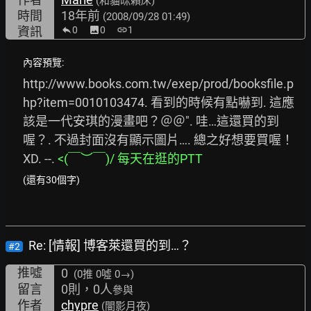
(和貓咪賴床)
時間
18年前
(2008/09/28 01:49)
資訊
0
image
0
link
1
內容預覽:
http://www.books.com.tw/exep/prod/booksfile.p
hp?item=0010103474.
 看到的時候有點嚇到. 這應
該是一代安琪的漫畫吧？＠＠". 哇…這還買的到
喔？. 不過封面沒有顯示圖片…. 總之好想要買喔！
XD. --. 
<(￣︶￣)/
每天在逛的PTT
(還有30個字)
Re: [情報] 博客萊還買的到…？
#2
推噓
0
(0推
0噓 0→
)
留言
0則，0人
參與
作者
chypre
(闇影月夜)