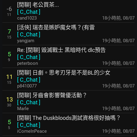
[閒聊] 老公買茶...
-6
[
C_Chat
]
11
cand1023
18小時前
,
08/07
[活俠] 瑞杏是嫉妒魔女嗎？(有雷
7
[
C_Chat
]
15
yangjam
19小時前
,
08/07
Re: [閒聊] 毀滅戰士 黑暗時代 dlc預告
5
[
C_Chat
]
9
peterboon
19小時前
,
08/07
[閒聊] 日劇。思考刃牙是不是BL的少女
11
[
C_Chat
]
15
p8410077
19小時前
,
08/07
[閒聊] 牙齒會影響聲優活動？
13
[
C_Chat
]
30
Marle
19小時前
,
08/07
[閒聊] The Duskbloods測試資格很好抽嗎？
5
[
C_Chat
]
5
iComeInPeace
19小時前
,
08/07