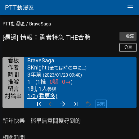
PTT
動漫區
PTT動漫區
/
BraveSaga
[週邊] 情報：勇者特急 THE合體
＋收藏
分享
看板
BraveSaga
作者
SKnight
(全ては時の中に…)
時間
3年前
(2023/01/23 09:40)
推噓
1
(
1
推
0
噓
0
→
)
留言
1則, 1人
參與
討論串
1/3 (看更多)
說明
新年快樂　稍早無意間搜尋到的
