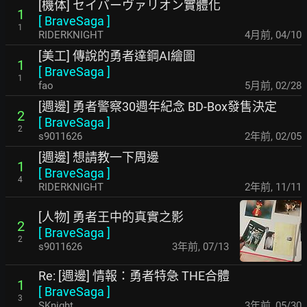
[機体] セイバーヴァリオン實體化
1
[
BraveSaga
]
1
RIDERKNIGHT
4月前
,
04/10
[美工] 傳說的勇者達鋼AI繪圖
1
[
BraveSaga
]
1
fao
5月前
,
02/28
[週邊] 勇者警察30週年紀念 BD-Box發售決定
2
[
BraveSaga
]
2
s9011626
2年前
,
02/05
[週邊] 想請教一下周邊
1
[
BraveSaga
]
4
RIDERKNIGHT
2年前
,
11/11
[人物] 勇者王中的真實之影
2
[
BraveSaga
]
2
s9011626
3年前
,
07/13
Re: [週邊] 情報：勇者特急 THE合體
1
[
BraveSaga
]
3
SKnight
3年前
,
05/30