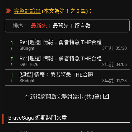
完整討論串
(本文為第 1 之 3 篇)：
排序：
最新先
|
最舊先
|
留言數
Re: [週邊] 情報：勇者特急 THE合體
1
SKnight
3年前
,
05/30
3
Re: [週邊] 情報：勇者特急 THE合體
5
s9011626
3年前
,
04/06
5
[週邊] 情報：勇者特急 THE合體
1
SKnight
3年前
,
01/23
1
open_in_new
在新視窗開啟完整討論串 (共3篇)
BraveSaga 近期熱門文章