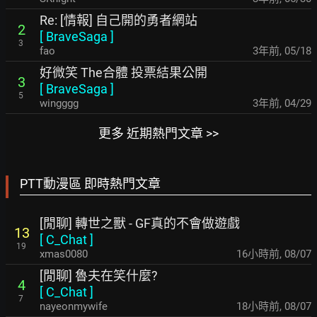
Re: [情報] 自己開的勇者網站
2
[
BraveSaga
]
3
fao
3年前
,
05/18
好微笑 The合體 投票結果公開
3
[
BraveSaga
]
5
wingggg
3年前
,
04/29
更多 近期熱門文章 >>
PTT動漫區 即時熱門文章
[閒聊] 轉世之獸 - GF真的不會做遊戲
13
[
C_Chat
]
19
xmas0080
16小時前
,
08/07
[閒聊] 魯夫在笑什麼?
4
[
C_Chat
]
7
nayeonmywife
18小時前
,
08/07